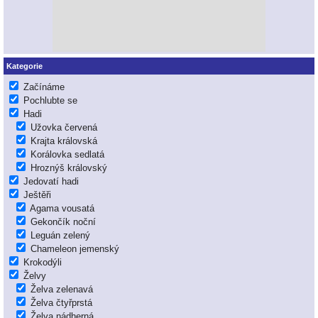
Kategorie
Začínáme
Pochlubte se
Hadi
Užovka červená
Krajta královská
Korálovka sedlatá
Hroznýš královský
Jedovatí hadi
Ještěři
Agama vousatá
Gekončík noční
Leguán zelený
Chameleon jemenský
Krokodýli
Želvy
Želva zelenavá
Želva čtyřprstá
Želva nádherná