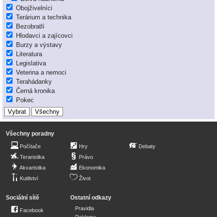
Obojživelníci
Terárium a technika
Bezobratlí
Hlodavci a zajícovci
Burzy a výstavy
Literatura
Legislativa
Veterina a nemoci
Terahádanky
Černá kronika
Pokec
Všechny poradny
Počítače
Hry
Debaty
Teraristika
Právo
Akvaristika
Ekonomika
Kutilství
Život
Sociální sítě
Ostatní odkazy
Pravidla
Facebook