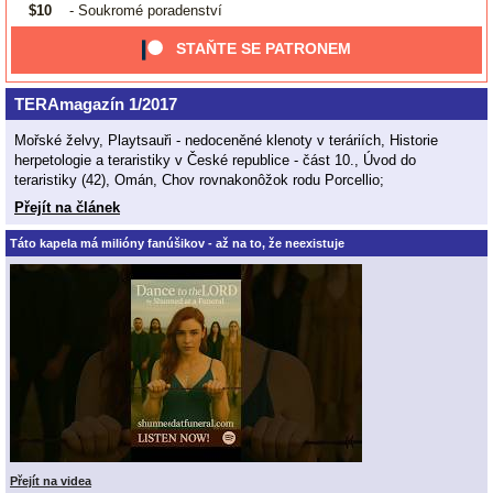
$10
- Soukromé poradenství
STAŇTE SE PATRONEM
TERAmagazín 1/2017
Mořské želvy, Playtsauři - nedoceněné klenoty v teráriích, Historie
herpetologie a teraristiky v České republice - část 10., Úvod do
teraristiky (42), Omán, Chov rovnakonôžok rodu Porcellio;
Přejít na článek
Táto kapela má milióny fanúšikov - až na to, že neexistuje
Přejít na videa