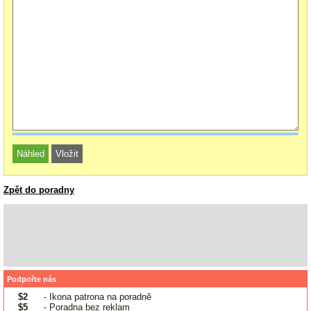
Zpět do poradny
Podpořte nás
$2
- Ikona patrona na poradně
$5
- Poradna bez reklam