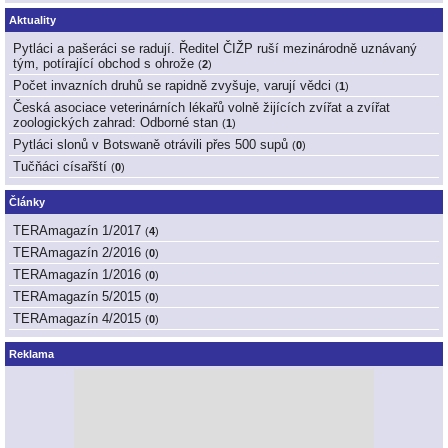
Aktuality
Pytláci a pašeráci se radují. Ředitel ČIŽP ruší mezinárodně uznávaný
tým, potírající obchod s ohrože
(
2
)
Počet invazních druhů se rapidně zvyšuje, varují vědci
(
1
)
Česká asociace veterinárních lékařů volně žijících zvířat a zvířat
zoologických zahrad: Odborné stan
(
1
)
Pytláci slonů v Botswaně otrávili přes 500 supů
(
0
)
Tučňáci císařští
(
0
)
Články
TERAmagazín 1/2017
(
4
)
TERAmagazín 2/2016
(
0
)
TERAmagazín 1/2016
(
0
)
TERAmagazín 5/2015
(
0
)
TERAmagazín 4/2015
(
0
)
Reklama