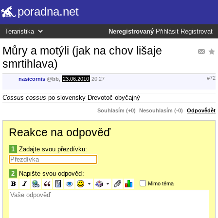
poradna.net
Neregistrovaný
Přihlásit
Registrovat
Můry a motýli (jak na chov lišaje
smrtihlava)
#72
nasicornis
@
bb
,
23.06.2010
20:27
Cossus cossus
po slovensky Drevotoč obyčajný
Souhlasím (+0)
Nesouhlasím (-0)
Odpovědět
Reakce na odpověď
1
Zadajte svou přezdívku:
2
Napište svou odpověď:
Mimo téma