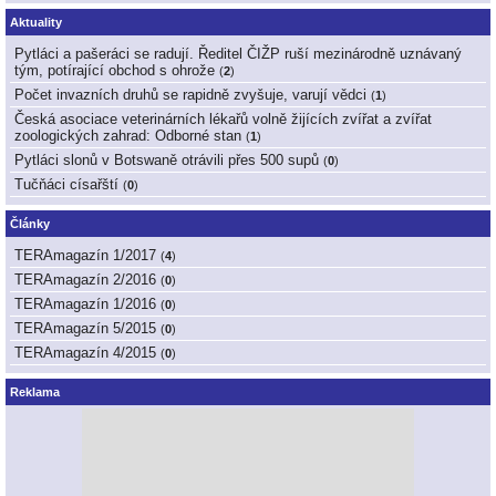
Aktuality
Pytláci a pašeráci se radují. Ředitel ČIŽP ruší mezinárodně uznávaný
tým, potírající obchod s ohrože
(
2
)
Počet invazních druhů se rapidně zvyšuje, varují vědci
(
1
)
Česká asociace veterinárních lékařů volně žijících zvířat a zvířat
zoologických zahrad: Odborné stan
(
1
)
Pytláci slonů v Botswaně otrávili přes 500 supů
(
0
)
Tučňáci císařští
(
0
)
Články
TERAmagazín 1/2017
(
4
)
TERAmagazín 2/2016
(
0
)
TERAmagazín 1/2016
(
0
)
TERAmagazín 5/2015
(
0
)
TERAmagazín 4/2015
(
0
)
Reklama