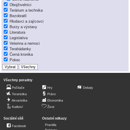
Obojživelníci
Terárium a technika
Bezobratlí
Hlodavci a zajícovci
Burzy a výstavy
Literatura
Legislativa
Veterina a nemoci
Terahádanky
Černá kronika
Pokec
Všechny poradny
Počítače
Hry
Debaty
Teraristika
Právo
Akvaristika
Ekonomika
Kutilství
Život
Sociální sítě
Ostatní odkazy
Pravidla
Facebook