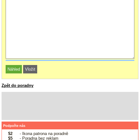
Zpět do poradny
Podpořte nás
$2
- Ikona patrona na poradně
$5
- Poradna bez reklam