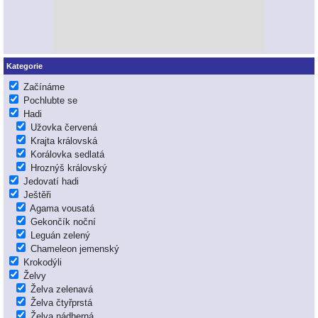
Kategorie
Začínáme
Pochlubte se
Hadi
Užovka červená
Krajta královská
Korálovka sedlatá
Hroznýš královský
Jedovatí hadi
Ještěři
Agama vousatá
Gekončík noční
Leguán zelený
Chameleon jemenský
Krokodýli
Želvy
Želva zelenavá
Želva čtyřprstá
Želva nádherná