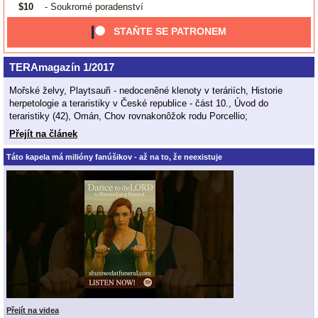
$10
- Soukromé poradenství
STAŇTE SE PATRONEM
TERAmagazín 1/2017
Mořské želvy, Playtsauři - nedoceněné klenoty v teráriích, Historie
herpetologie a teraristiky v České republice - část 10., Úvod do
teraristiky (42), Omán, Chov rovnakonôžok rodu Porcellio;
Přejít na článek
Táto kapela má milióny fanúšikov - až na to, že neexistuje
Přejít na videa