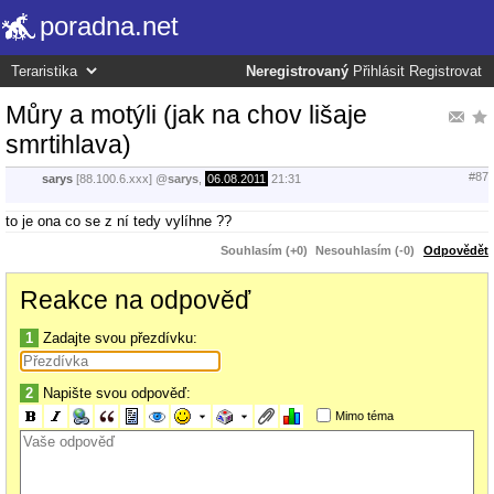
poradna.net
Neregistrovaný
Přihlásit
Registrovat
Můry a motýli (jak na chov lišaje
smrtihlava)
#87
sarys
[88.100.6.xxx]
@
sarys
,
06.08.2011
21:31
to je ona co se z ní tedy vylíhne ??
Souhlasím (+0)
Nesouhlasím (-0)
Odpovědět
Reakce na odpověď
1
Zadajte svou přezdívku:
2
Napište svou odpověď:
Mimo téma