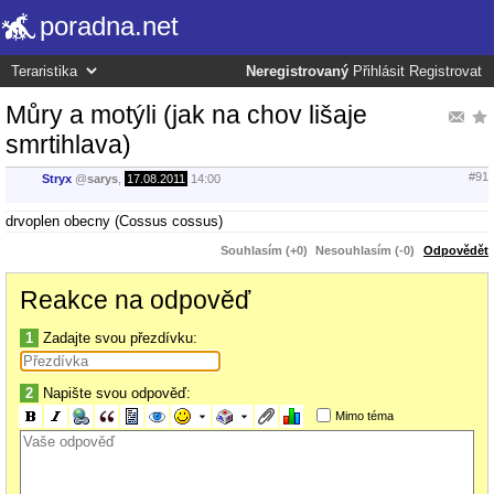
poradna.net
Neregistrovaný
Přihlásit
Registrovat
Můry a motýli (jak na chov lišaje
smrtihlava)
#91
Stryx
@
sarys
,
17.08.2011
14:00
drvoplen obecny (Cossus cossus)
Souhlasím (+0)
Nesouhlasím (-0)
Odpovědět
Reakce na odpověď
1
Zadajte svou přezdívku:
2
Napište svou odpověď:
Mimo téma