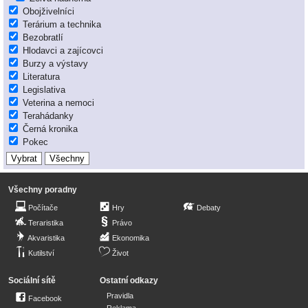
Obojživelníci
Terárium a technika
Bezobratlí
Hlodavci a zajícovci
Burzy a výstavy
Literatura
Legislativa
Veterina a nemoci
Terahádanky
Černá kronika
Pokec
Všechny poradny
Počítače
Hry
Debaty
Teraristika
Právo
Akvaristika
Ekonomika
Kutilství
Život
Sociální sítě
Ostatní odkazy
Pravidla
Facebook