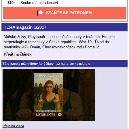
$10
- Soukromé poradenství
STAŇTE SE PATRONEM
TERAmagazín 1/2017
Mořské želvy, Playtsauři - nedoceněné klenoty v teráriích, Historie
herpetologie a teraristiky v České republice - část 10., Úvod do
teraristiky (42), Omán, Chov rovnakonôžok rodu Porcellio;
Přejít na článek
Táto kapela má milióny fanúšikov - až na to, že neexistuje
Přejít na videa