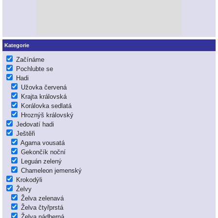
Kategorie
Začínáme
Pochlubte se
Hadi
Užovka červená
Krajta královská
Korálovka sedlatá
Hroznýš královský
Jedovatí hadi
Ještěři
Agama vousatá
Gekončík noční
Leguán zelený
Chameleon jemenský
Krokodýli
Želvy
Želva zelenavá
Želva čtyřprstá
Želva nádherná