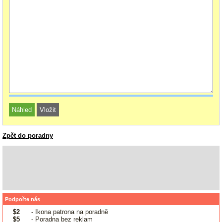
Zpět do poradny
Podpořte nás
$2
- Ikona patrona na poradně
$5
- Poradna bez reklam