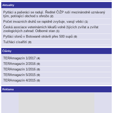
Aktuality
Pytláci a pašeráci se radují. Ředitel ČIŽP ruší mezinárodně uznávaný
tým, potírající obchod s ohrože
(
2
)
Počet invazních druhů se rapidně zvyšuje, varují vědci
(
1
)
Česká asociace veterinárních lékařů volně žijících zvířat a zvířat
zoologických zahrad: Odborné stan
(
1
)
Pytláci slonů v Botswaně otrávili přes 500 supů
(
0
)
Tučňáci císařští
(
0
)
Články
TERAmagazín 1/2017
(
4
)
TERAmagazín 2/2016
(
0
)
TERAmagazín 1/2016
(
0
)
TERAmagazín 5/2015
(
0
)
TERAmagazín 4/2015
(
0
)
Reklama