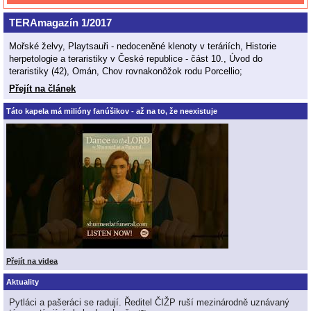
TERAmagazín 1/2017
Mořské želvy, Playtsauři - nedoceněné klenoty v teráriích, Historie
herpetologie a teraristiky v České republice - část 10., Úvod do
teraristiky (42), Omán, Chov rovnakonôžok rodu Porcellio;
Přejít na článek
Táto kapela má milióny fanúšikov - až na to, že neexistuje
Přejít na videa
Aktuality
Pytláci a pašeráci se radují. Ředitel ČIŽP ruší mezinárodně uznávaný