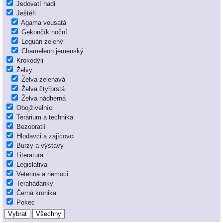
Jedovatí hadi
Ještěři
Agama vousatá
Gekončík noční
Leguán zelený
Chameleon jemenský
Krokodýli
Želvy
Želva zelenavá
Želva čtyřprstá
Želva nádherná
Obojživelníci
Terárium a technika
Bezobratlí
Hlodavci a zajícovci
Burzy a výstavy
Literatura
Legislativa
Veterina a nemoci
Terahádanky
Černá kronika
Pokec