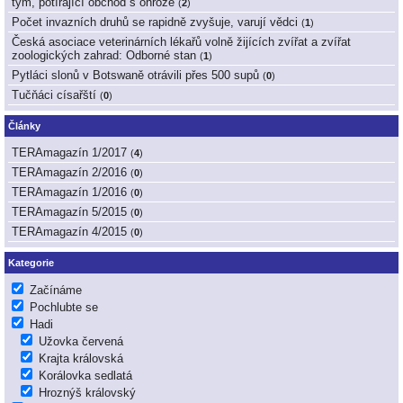
tým, potírající obchod s ohrože
(
2
)
Počet invazních druhů se rapidně zvyšuje, varují vědci
(
1
)
Česká asociace veterinárních lékařů volně žijících zvířat a zvířat
zoologických zahrad: Odborné stan
(
1
)
Pytláci slonů v Botswaně otrávili přes 500 supů
(
0
)
Tučňáci císařští
(
0
)
Články
TERAmagazín 1/2017
(
4
)
TERAmagazín 2/2016
(
0
)
TERAmagazín 1/2016
(
0
)
TERAmagazín 5/2015
(
0
)
TERAmagazín 4/2015
(
0
)
Kategorie
Začínáme
Pochlubte se
Hadi
Užovka červená
Krajta královská
Korálovka sedlatá
Hroznýš královský