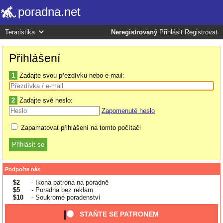
poradna.net
Neregistrovaný
Přihlásit
Registrovat
Přihlášení
1
Zadajte svou přezdívku nebo e-mail:
2
Zadajte své heslo:
Zapomenuté heslo
Zapamatovat přihlášení na tomto počítači
Podpořte nás
$2
- Ikona patrona na poradně
$5
- Poradna bez reklam
$10
- Soukromé poradenství
STAŇTE SE PATRONEM