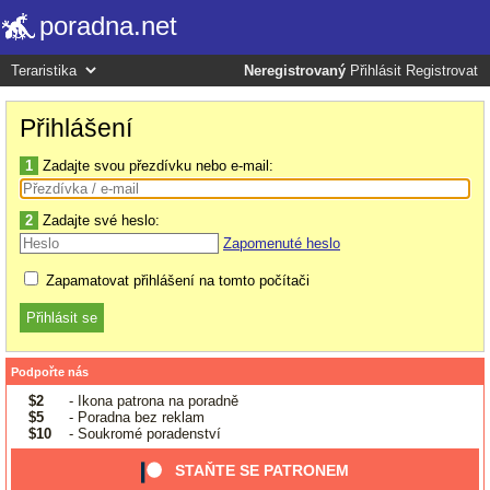
poradna.net
Neregistrovaný
Přihlásit
Registrovat
Přihlášení
1
Zadajte svou přezdívku nebo e-mail:
2
Zadajte své heslo:
Zapomenuté heslo
Zapamatovat přihlášení na tomto počítači
Podpořte nás
$2
- Ikona patrona na poradně
$5
- Poradna bez reklam
$10
- Soukromé poradenství
STAŇTE SE PATRONEM