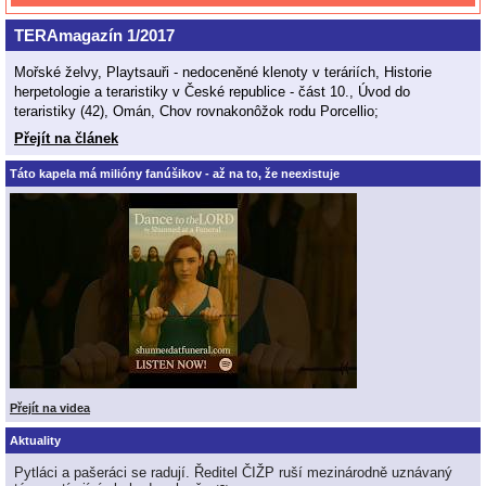
TERAmagazín 1/2017
Mořské želvy, Playtsauři - nedoceněné klenoty v teráriích, Historie
herpetologie a teraristiky v České republice - část 10., Úvod do
teraristiky (42), Omán, Chov rovnakonôžok rodu Porcellio;
Přejít na článek
Táto kapela má milióny fanúšikov - až na to, že neexistuje
Přejít na videa
Aktuality
Pytláci a pašeráci se radují. Ředitel ČIŽP ruší mezinárodně uznávaný