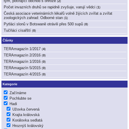
tým, potírající obchod s ohrože
(
2
)
Počet invazních druhů se rapidně zvyšuje, varují vědci
(
1
)
Česká asociace veterinárních lékařů volně žijících zvířat a zvířat
zoologických zahrad: Odborné stan
(
1
)
Pytláci slonů v Botswaně otrávili přes 500 supů
(
0
)
Tučňáci císařští
(
0
)
Články
TERAmagazín 1/2017
(
4
)
TERAmagazín 2/2016
(
0
)
TERAmagazín 1/2016
(
0
)
TERAmagazín 5/2015
(
0
)
TERAmagazín 4/2015
(
0
)
Kategorie
Začínáme
Pochlubte se
Hadi
Užovka červená
Krajta královská
Korálovka sedlatá
Hroznýš královský