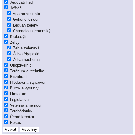
Jedovatí hadi
Ještěři
Agama vousatá
Gekončík noční
Leguán zelený
Chameleon jemenský
Krokodýli
Želvy
Želva zelenavá
Želva čtyřprstá
Želva nádherná
Obojživelníci
Terárium a technika
Bezobratlí
Hlodavci a zajícovci
Burzy a výstavy
Literatura
Legislativa
Veterina a nemoci
Terahádanky
Černá kronika
Pokec