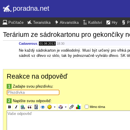
poradna.net
Počítače
Teraristika
Akvaristika
Kutilství
Hry
P
Terárium ze sádrokartonu pro gekončíky 
Cadaverous
,
01.08.2013
18:30
Ne každý sádrokarton je voděodolný. Musí být určený pro vlhká p
sádroš vz dřevo vz sklo, tak by jednoznačně vyhrálo dřevo. SK těžk
Reakce na odpověď
1
Zadajte svou přezdívku:
2
Napište svou odpověď:
Mimo téma