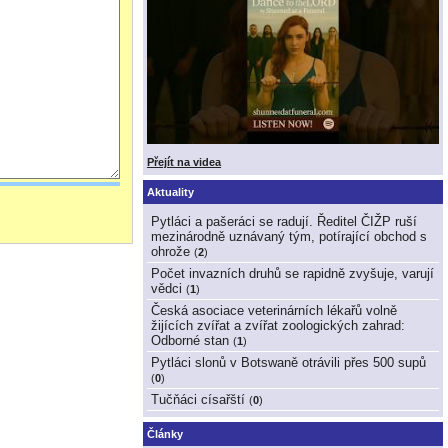
Přejít na videa
Aktuality
Pytláci a pašeráci se radují. Ředitel ČIŽP ruší
mezinárodně uznávaný tým, potírající obchod s
ohrože
(
2
)
Počet invazních druhů se rapidně zvyšuje, varují
vědci
(
1
)
Česká asociace veterinárních lékařů volně
žijících zvířat a zvířat zoologických zahrad:
Odborné stan
(
1
)
Pytláci slonů v Botswaně otrávili přes 500 supů
(
0
)
Tučňáci císařští
(
0
)
Články