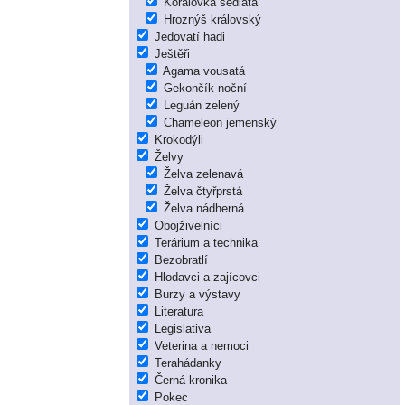
Korálovka sedlatá
Hroznýš královský
Jedovatí hadi
Ještěři
Agama vousatá
Gekončík noční
Leguán zelený
Chameleon jemenský
Krokodýli
Želvy
Želva zelenavá
Želva čtyřprstá
Želva nádherná
Obojživelníci
Terárium a technika
Bezobratlí
Hlodavci a zajícovci
Burzy a výstavy
Literatura
Legislativa
Veterina a nemoci
Terahádanky
Černá kronika
Pokec