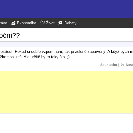
rávo
Ekonomika
Život
Debaty
noční??
rostředí. Pokud si dobře vzpomínám, tak je zeleně zabarvený. A když bych m
o spojuješ. Ale určitě by to taky šlo. ;)
Souhlasím (+0)
Neso