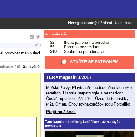
Neregistrovaný
Přihlásit
Registrovat
Podpořte nás
$2
- Ikona patrona na poradně
#10
$5
- Poradna bez reklam
$10
- Soukromé poradenství
ěl porovnat manipulaci
STAŇTE SE PATRONEM
uhlasím (-0)
Odpovědět
TERAmagazín 1/2017
Mořské želvy, Playtsauři - nedoceněné klenoty v
teráriích, Historie herpetologie a teraristiky v
České republice - část 10., Úvod do teraristiky
(42), Omán, Chov rovnakonôžok rodu Porcellio;
Přejít na článek
Táto kapela má milióny fanúšikov - až na to, že
neexistuje