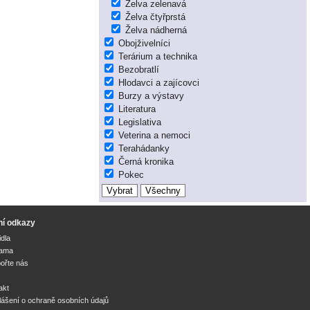
Želva zelenavá
Želva čtyřprstá
Želva nádherná
Obojživelníci
Terárium a technika
Bezobratlí
Hlodavci a zajícovci
Burzy a výstavy
Literatura
Legislativa
Veterina a nemoci
Terahádanky
Černá kronika
Pokec
ní odkazy
idla
lama
ořte nás
akt
lášení o ochraně osobních údajů