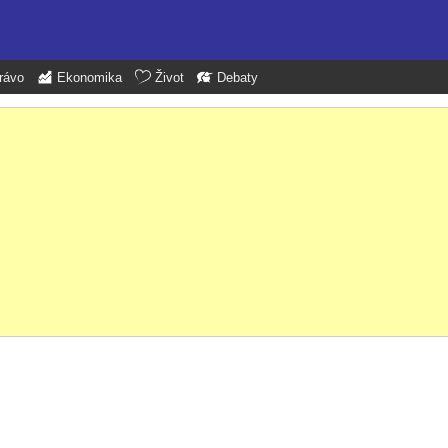
rávo
Ekonomika
Život
Debaty