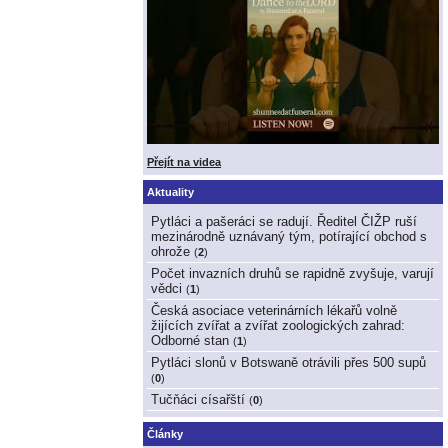
Přejít na videa
Aktuality
Pytláci a pašeráci se radují. Ředitel ČIŽP ruší
mezinárodně uznávaný tým, potírající obchod s
ohrože
(
2
)
Počet invazních druhů se rapidně zvyšuje, varují
vědci
(
1
)
Česká asociace veterinárních lékařů volně
žijících zvířat a zvířat zoologických zahrad:
Odborné stan
(
1
)
Pytláci slonů v Botswaně otrávili přes 500 supů
(
0
)
Tučňáci císařští
(
0
)
Články