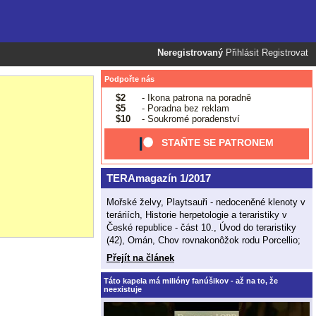
Neregistrovaný
Přihlásit
Registrovat
Podpořte nás
$2
- Ikona patrona na poradně
$5
- Poradna bez reklam
$10
- Soukromé poradenství
STAŇTE SE PATRONEM
TERAmagazín 1/2017
Mořské želvy, Playtsauři - nedoceněné klenoty v
teráriích, Historie herpetologie a teraristiky v
České republice - část 10., Úvod do teraristiky
(42), Omán, Chov rovnakonôžok rodu Porcellio;
Přejít na článek
Táto kapela má milióny fanúšikov - až na to, že
neexistuje