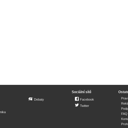
Sociální sítě
Ostat
Prav
Debaty
Facebook
Rek
Twitter
Podp
mika
FAQ
Kont
Proh