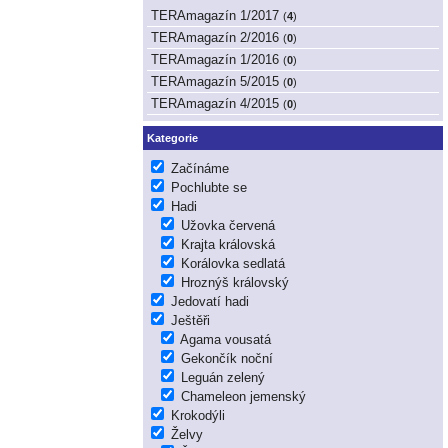
TERAmagazín 1/2017
(
4
)
TERAmagazín 2/2016
(
0
)
TERAmagazín 1/2016
(
0
)
TERAmagazín 5/2015
(
0
)
TERAmagazín 4/2015
(
0
)
Kategorie
Začínáme
Pochlubte se
Hadi
Užovka červená
Krajta královská
Korálovka sedlatá
Hroznýš královský
Jedovatí hadi
Ještěři
Agama vousatá
Gekončík noční
Leguán zelený
Chameleon jemenský
Krokodýli
Želvy