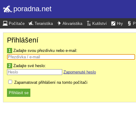
poradna.net
Počítače
Teraristika
Akvaristika
Kutilství
Hry
P
Přihlášení
1
Zadajte svou přezdívku nebo e-mail:
2
Zadajte své heslo:
Zapomenuté heslo
Zapamatovat přihlášení na tomto počítači