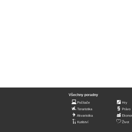
Všechny poradny
Počítače
Hry
Teraristika
Právo
Akvaristika
Ekono
Kutilství
Život