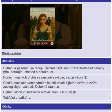
Přejít na videa
Aktuality
Pytláci a pašeráci se radují. Ředitel ČIŽP ruší mezinárodně uznávaný
tým, potírající obchod s ohrože
(
2
)
Počet invazních druhů se rapidně zvyšuje, varují vědci
(
1
)
Česká asociace veterinárních lékařů volně žijících zvířat a zvířat
zoologických zahrad: Odborné stan
(
1
)
Pytláci slonů v Botswaně otrávili přes 500 supů
(
0
)
Tučňáci císařští
(
0
)
Články