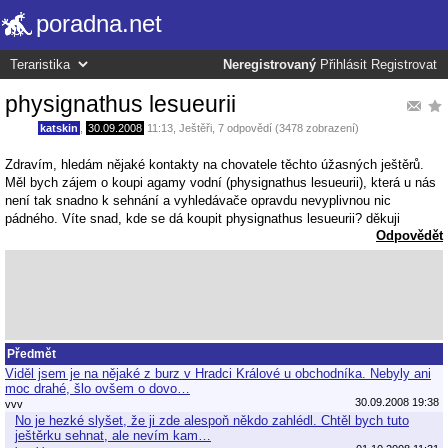
poradna.net
Neregistrovaný
Přihlásit
Registrovat
physignathus lesueurii
katskin
,
30.09.2008
11:13
,
Ještěři
, 7 odpovědí (3478 zobrazení)
Zdravím, hledám nějaké kontakty na chovatele těchto úžasných ještěrů.
Měl bych zájem o koupi agamy vodní (physignathus lesueurii), která u nás
není tak snadno k sehnání a vyhledávače opravdu nevyplivnou nic
pádného. Víte snad, kde se dá koupit physignathus lesueurii? děkuji
Odpovědět
Předmět
Viděl jsem je na nějaké z burz v Hradci Králové u obchodníka. Nebyly ani
moc drahé, šlo ovšem o dovo…
30.09.2008 19:38
vvv
No je hezké slyšet, že ji zde alespoň někdo zahlédl. Chtěl bych tuto
ještěrku sehnat, ale nevím kam…