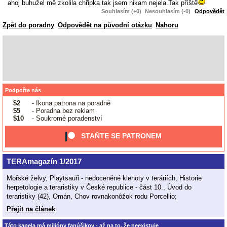
ahoj buhužel mě zkolila chřipka tak jsem nikam nejela.Tak příště
Souhlasím (+0)
Nesouhlasím (-0)
Odpovědět
Zpět do poradny
Odpovědět na původní otázku
Nahoru
Podpořte nás
$2
- Ikona patrona na poradně
$5
- Poradna bez reklam
$10
- Soukromé poradenství
STAŇTE SE PATRONEM
TERAmagazín 1/2017
Mořské želvy, Playtsauři - nedoceněné klenoty v teráriích, Historie
herpetologie a teraristiky v České republice - část 10., Úvod do
teraristiky (42), Omán, Chov rovnakonôžok rodu Porcellio;
Přejít na článek
Táto kapela má milióny fanúšikov - až na to, že neexistuje