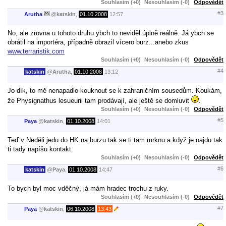
Souhlasím (+0)
Nesouhlasím (-0)
Odpovědět
#3
Arutha
@
katskin
,
01.10.2008
12:57
No, ale zrovna u tohoto druhu ybch to neviděl úplně reálně. Já ybch se
obrátil na importéra, případně obrazil vícero burz...anebo zkus
www.terraristik.com
Souhlasím (+0)
Nesouhlasím (-0)
Odpovědět
#4
katskin
@
Arutha
,
01.10.2008
13:12
Jo dík, to mě nenapadlo kouknout se k zahraničním sousedům. Koukám,
že Physignathus lesueurii tam prodávají, ale ještě se domluvit
.
Souhlasím (+0)
Nesouhlasím (-0)
Odpovědět
#5
Paya
@
katskin
,
01.10.2008
14:01
Teď v Neděli jedu do HK na burzu tak se ti tam mrknu a když je najdu tak
ti tady napíšu kontakt.
Souhlasím (+0)
Nesouhlasím (-0)
Odpovědět
#6
katskin
@
Paya
,
01.10.2008
14:47
To bych byl moc vděčný, já mám hradec trochu z ruky.
Souhlasím (+0)
Nesouhlasím (-0)
Odpovědět
#7
Paya
@
katskin
,
06.10.2008
13:43