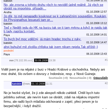
01.10.2008 11:31
katskin
No, ale zrovna u tohoto druhu ybch to neviděl úplně reálně. Já ybch se
obrátil na importéra, případn…
01.10.2008 12:57
Arutha
Jo dík, to mě nenapadlo kouknout se k zahraničním sousedům. Koukám,
že Physignathus lesueurii tam pr…
01.10.2008 13:12
katskin
Teď v Neděli jedu do HK na burzu tak se ti tam mrknu a když je najdu tak
ti tady napíšu kontakt.
01.10.2008 14:01
Paya
To bych byl moc vděčný, já mám hradec trochu z ruky.
01.10.2008 14:47
katskin
ahoj buhužel mě zkolila chřipka tak jsem nikam nejela.Tak příště;-)
poslední
06.10.2008 13:43
Paya
#1
vvv
[78.102.99.xxx],
30.09.2008
19:38
Viděl jsem je na nějaké z burz v Hradci Králové u obchodníka. Nebyly ani
moc drahé, šlo ovšem o dovozy z Indonésie, resp. z Nové Guineje.
Souhlasím (+0)
Nesouhlasím (-0)
Odpovědět
#2
katskin
@
vvv
,
01.10.2008
11:31
No je hezké slyšet, že ji zde alespoň někdo zahlédl. Chtěl bych tuto
ještěrku sehnat, ale nevím kam se obrátit, zdali na nějakou importní
firmu, ale radši bych mláďata odchovaná v zajetí, přeci jenom je to
bezpečnější, i když dražší.