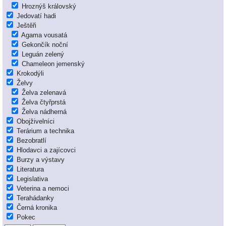
Hroznýš královský
Jedovatí hadi
Ještěři
Agama vousatá
Gekončík noční
Leguán zelený
Chameleon jemenský
Krokodýli
Želvy
Želva zelenavá
Želva čtyřprstá
Želva nádherná
Obojživelníci
Terárium a technika
Bezobratlí
Hlodavci a zajícovci
Burzy a výstavy
Literatura
Legislativa
Veterina a nemoci
Terahádanky
Černá kronika
Pokec