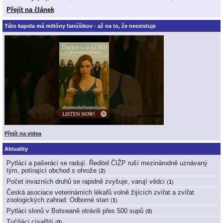
Přejít na článek
Táto kapela má milióny fanúšikov - až na to, že neexistuje
Přejít na videa
Aktuality
Pytláci a pašeráci se radují. Ředitel ČIŽP ruší mezinárodně uznávaný
tým, potírající obchod s ohrože
(
2
)
Počet invazních druhů se rapidně zvyšuje, varují vědci
(
1
)
Česká asociace veterinárních lékařů volně žijících zvířat a zvířat
zoologických zahrad: Odborné stan
(
1
)
Pytláci slonů v Botswaně otrávili přes 500 supů
(
0
)
Tučňáci císařští
(
0
)