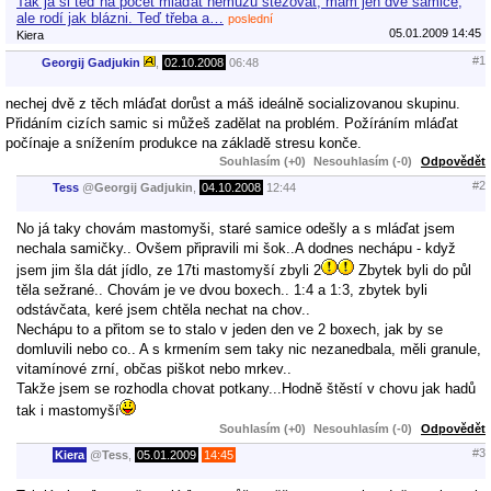
Tak já si teď na počet mláďat nemůžu stěžovat, mam jen dvě samice,
ale rodí jak blázni. Teď třeba a…
poslední
05.01.2009 14:45
Kiera
#1
Georgij Gadjukin
,
02.10.2008
06:48
nechej dvě z těch mláďat dorůst a máš ideálně socializovanou skupinu.
Přidáním cizích samic si můžeš zadělat na problém. Požíráním mláďat
počínaje a snížením produkce na základě stresu konče.
Souhlasím (+0)
Nesouhlasím (-0)
Odpovědět
#2
Tess
@
Georgij Gadjukin
,
04.10.2008
12:44
No já taky chovám mastomyši, staré samice odešly a s mláďat jsem
nechala samičky.. Ovšem připravili mi šok..A dodnes nechápu - když
jsem jim šla dát jídlo, ze 17ti mastomyší zbyli 2
Zbytek byli do půl
těla sežrané.. Chovám je ve dvou boxech.. 1:4 a 1:3, zbytek byli
odstávčata, keré jsem chtěla nechat na chov..
Nechápu to a přitom se to stalo v jeden den ve 2 boxech, jak by se
domluvili nebo co.. A s krmením sem taky nic nezanedbala, měli granule,
vitamínové zrní, občas piškot nebo mrkev..
Takže jsem se rozhodla chovat potkany...Hodně štěstí v chovu jak hadů
tak i mastomyší
Souhlasím (+0)
Nesouhlasím (-0)
Odpovědět
#3
Kiera
@
Tess
,
05.01.2009
14:45