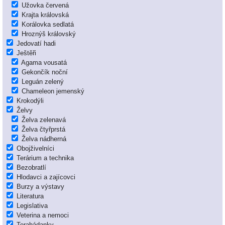
Užovka červená
Krajta královská
Korálovka sedlatá
Hroznýš královský
Jedovatí hadi
Ještěři
Agama vousatá
Gekončík noční
Leguán zelený
Chameleon jemenský
Krokodýli
Želvy
Želva zelenavá
Želva čtyřprstá
Želva nádherná
Obojživelníci
Terárium a technika
Bezobratlí
Hlodavci a zajícovci
Burzy a výstavy
Literatura
Legislativa
Veterina a nemoci
Terahádanky