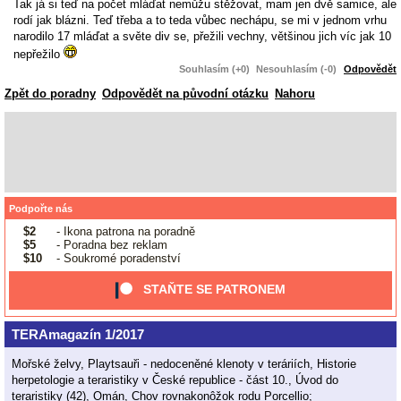
Tak já si teď na počet mláďat nemůžu stěžovat, mam jen dvě samice, ale
rodí jak blázni. Teď třeba a to teda vůbec nechápu, se mi v jednom vrhu
narodilo 17 mláďat a světe div se, přežili vechny, většinou jich víc jak 10
nepřežilo
Souhlasím (+0)
Nesouhlasím (-0)
Odpovědět
Zpět do poradny
Odpovědět na původní otázku
Nahoru
Podpořte nás
$2
- Ikona patrona na poradně
$5
- Poradna bez reklam
$10
- Soukromé poradenství
STAŇTE SE PATRONEM
TERAmagazín 1/2017
Mořské želvy, Playtsauři - nedoceněné klenoty v teráriích, Historie
herpetologie a teraristiky v České republice - část 10., Úvod do
teraristiky (42), Omán, Chov rovnakonôžok rodu Porcellio;