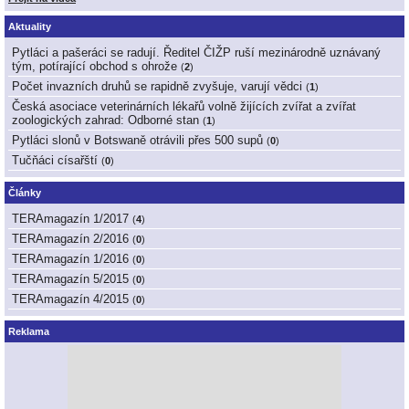
Aktuality
Pytláci a pašeráci se radují. Ředitel ČIŽP ruší mezinárodně uznávaný
tým, potírající obchod s ohrože
(
2
)
Počet invazních druhů se rapidně zvyšuje, varují vědci
(
1
)
Česká asociace veterinárních lékařů volně žijících zvířat a zvířat
zoologických zahrad: Odborné stan
(
1
)
Pytláci slonů v Botswaně otrávili přes 500 supů
(
0
)
Tučňáci císařští
(
0
)
Články
TERAmagazín 1/2017
(
4
)
TERAmagazín 2/2016
(
0
)
TERAmagazín 1/2016
(
0
)
TERAmagazín 5/2015
(
0
)
TERAmagazín 4/2015
(
0
)
Reklama