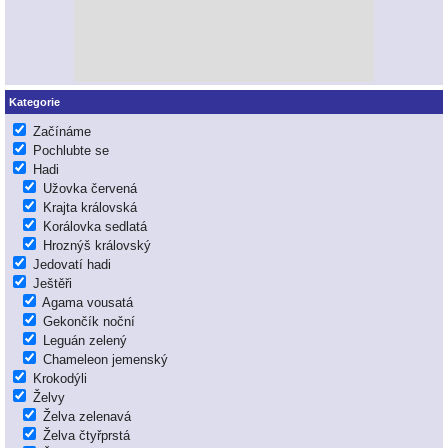
Kategorie
Začínáme
Pochlubte se
Hadi
Užovka červená
Krajta královská
Korálovka sedlatá
Hroznýš královský
Jedovatí hadi
Ještěři
Agama vousatá
Gekončík noční
Leguán zelený
Chameleon jemenský
Krokodýli
Želvy
Želva zelenavá
Želva čtyřprstá