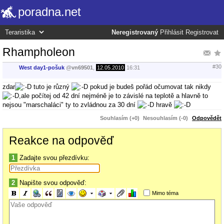
poradna.net
Neregistrovaný
Přihlásit
Registrovat
Rhampholeon
#30
West day1-pošuk
@
vn69501
,
12.05.2010
16:31
zdar
tuto je různý
pokud je budeš pořád očumovat tak nikdy
,ale počítej od 42 dní nejméně je to závislé na teplotě a hlavně to
nejsou "marschaláci" ty to zvládnou za 30 dní
hravě
Souhlasím (+0)
Nesouhlasím (-0)
Odpovědět
Reakce na odpověď
1
Zadajte svou přezdívku:
2
Napište svou odpověď:
Mimo téma