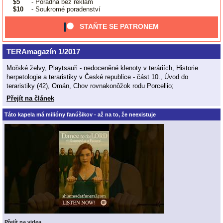
$5
- Poradna bez reklam
$10
- Soukromé poradenství
STAŇTE SE PATRONEM
TERAmagazín 1/2017
Mořské želvy, Playtsauři - nedoceněné klenoty v teráriích, Historie
herpetologie a teraristiky v České republice - část 10., Úvod do
teraristiky (42), Omán, Chov rovnakonôžok rodu Porcellio;
Přejít na článek
Táto kapela má milióny fanúšikov - až na to, že neexistuje
Přejít na videa