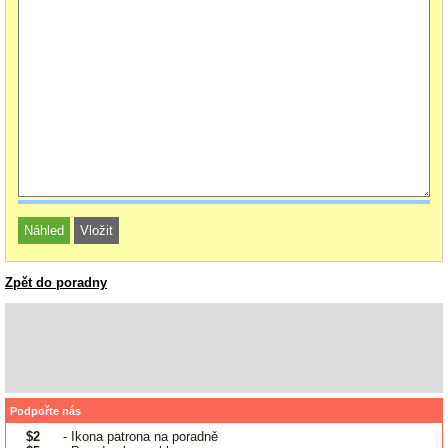
Zpět do poradny
Podpořte nás
$2
- Ikona patrona na poradně