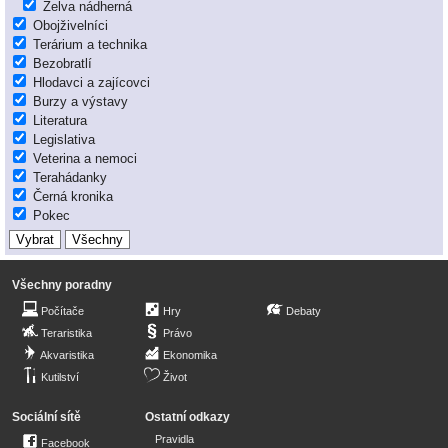
Želva nádherná
Obojživelníci
Terárium a technika
Bezobratlí
Hlodavci a zajícovci
Burzy a výstavy
Literatura
Legislativa
Veterina a nemoci
Terahádanky
Černá kronika
Pokec
Všechny poradny
Počítače
Hry
Debaty
Teraristika
Právo
Akvaristika
Ekonomika
Kutilství
Život
Sociální sítě
Ostatní odkazy
Pravidla
Facebook