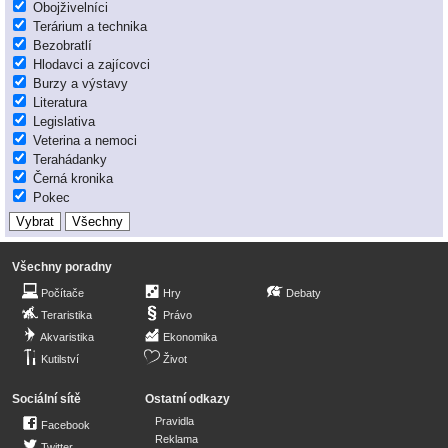
Obojživelníci
Terárium a technika
Bezobratlí
Hlodavci a zajícovci
Burzy a výstavy
Literatura
Legislativa
Veterina a nemoci
Terahádanky
Černá kronika
Pokec
Všechny poradny
Počítače
Hry
Debaty
Teraristika
Právo
Akvaristika
Ekonomika
Kutilství
Život
Sociální sítě
Ostatní odkazy
Pravidla
Facebook
Reklama
Twitter