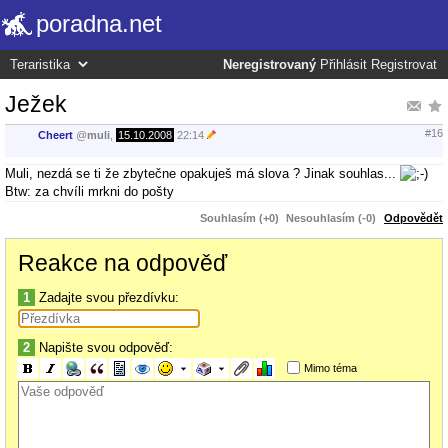
poradna.net
Neregistrovaný
Přihlásit
Registrovat
Ježek
#16
Cheert
@
muli
,
15.10.2008
22:14
Muli, nezdá se ti že zbytečne opakuješ má slova ? Jinak souhlas...
Btw: za chvíli mrkni do pošty
Souhlasím (+0)
Nesouhlasím (-0)
Odpovědět
Reakce na odpověď
1
Zadajte svou přezdívku:
2
Napište svou odpověď:
Mimo téma