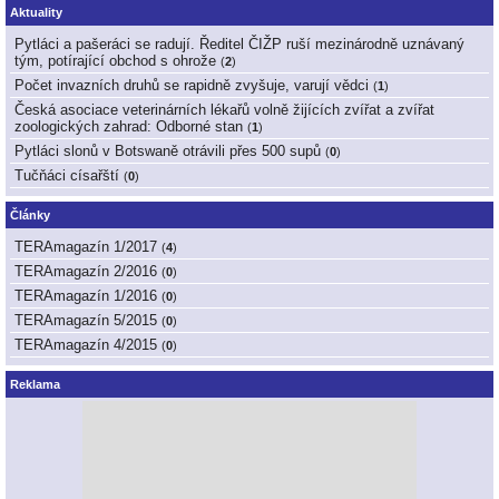
Aktuality
Pytláci a pašeráci se radují. Ředitel ČIŽP ruší mezinárodně uznávaný
tým, potírající obchod s ohrože
(
2
)
Počet invazních druhů se rapidně zvyšuje, varují vědci
(
1
)
Česká asociace veterinárních lékařů volně žijících zvířat a zvířat
zoologických zahrad: Odborné stan
(
1
)
Pytláci slonů v Botswaně otrávili přes 500 supů
(
0
)
Tučňáci císařští
(
0
)
Články
TERAmagazín 1/2017
(
4
)
TERAmagazín 2/2016
(
0
)
TERAmagazín 1/2016
(
0
)
TERAmagazín 5/2015
(
0
)
TERAmagazín 4/2015
(
0
)
Reklama