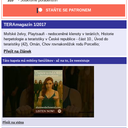
$10
- Soukromé poradenství
STAŇTE SE PATRONEM
TERAmagazín 1/2017
Mořské želvy, Playtsauři - nedoceněné klenoty v teráriích, Historie
herpetologie a teraristiky v České republice - část 10., Úvod do
teraristiky (42), Omán, Chov rovnakonôžok rodu Porcellio;
Přejít na článek
Táto kapela má milióny fanúšikov - až na to, že neexistuje
Přejít na videa