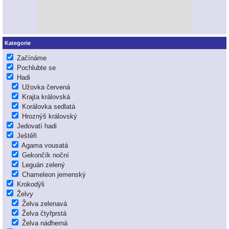
Kategorie
Začínáme
Pochlubte se
Hadi
Užovka červená
Krajta královská
Korálovka sedlatá
Hroznýš královský
Jedovatí hadi
Ještěři
Agama vousatá
Gekončík noční
Leguán zelený
Chameleon jemenský
Krokodýli
Želvy
Želva zelenavá
Želva čtyřprstá
Želva nádherná