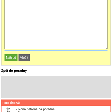
Zpět do poradny
Podpořte nás
$2
- Ikona patrona na poradně