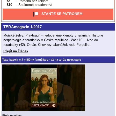
$5
- Poradna bez reklam
$10
- Soukromé poradenství
STAŇTE SE PATRONEM
TERAmagazín 1/2017
Mořské želvy, Playtsauři - nedoceněné klenoty v teráriích, Historie
herpetologie a teraristiky v České republice - část 10., Úvod do
teraristiky (42), Omán, Chov rovnakonôžok rodu Porcellio;
Přejít na článek
Táto kapela má milióny fanúšikov - až na to, že neexistuje
Přejít na videa