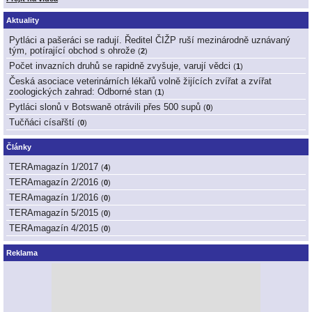
Aktuality
Pytláci a pašeráci se radují. Ředitel ČIŽP ruší mezinárodně uznávaný
tým, potírající obchod s ohrože
(
2
)
Počet invazních druhů se rapidně zvyšuje, varují vědci
(
1
)
Česká asociace veterinárních lékařů volně žijících zvířat a zvířat
zoologických zahrad: Odborné stan
(
1
)
Pytláci slonů v Botswaně otrávili přes 500 supů
(
0
)
Tučňáci císařští
(
0
)
Články
TERAmagazín 1/2017
(
4
)
TERAmagazín 2/2016
(
0
)
TERAmagazín 1/2016
(
0
)
TERAmagazín 5/2015
(
0
)
TERAmagazín 4/2015
(
0
)
Reklama