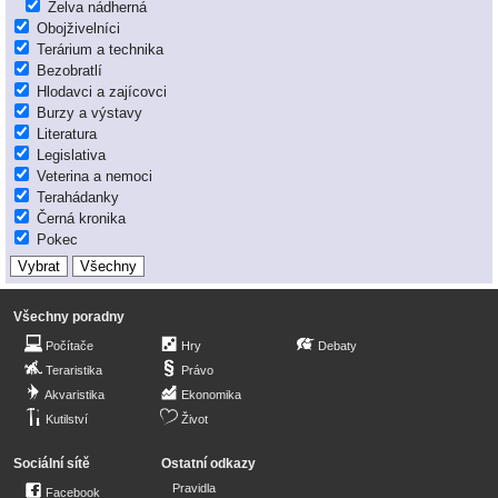
Želva nádherná
Obojživelníci
Terárium a technika
Bezobratlí
Hlodavci a zajícovci
Burzy a výstavy
Literatura
Legislativa
Veterina a nemoci
Terahádanky
Černá kronika
Pokec
Všechny poradny
Počítače
Hry
Debaty
Teraristika
Právo
Akvaristika
Ekonomika
Kutilství
Život
Sociální sítě
Ostatní odkazy
Pravidla
Facebook