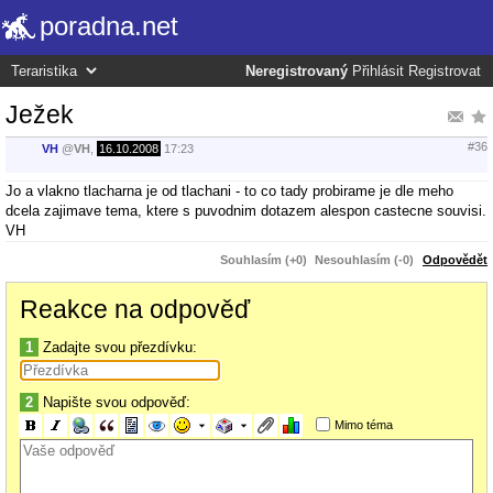
poradna.net
Neregistrovaný
Přihlásit
Registrovat
Ježek
#36
VH
@
VH
,
16.10.2008
17:23
Jo a vlakno tlacharna je od tlachani - to co tady probirame je dle meho
dcela zajimave tema, ktere s puvodnim dotazem alespon castecne souvisi.
VH
Souhlasím (+0)
Nesouhlasím (-0)
Odpovědět
Reakce na odpověď
1
Zadajte svou přezdívku:
2
Napište svou odpověď:
Mimo téma