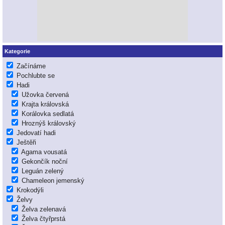
Kategorie
Začínáme
Pochlubte se
Hadi
Užovka červená
Krajta královská
Korálovka sedlatá
Hroznýš královský
Jedovatí hadi
Ještěři
Agama vousatá
Gekončík noční
Leguán zelený
Chameleon jemenský
Krokodýli
Želvy
Želva zelenavá
Želva čtyřprstá