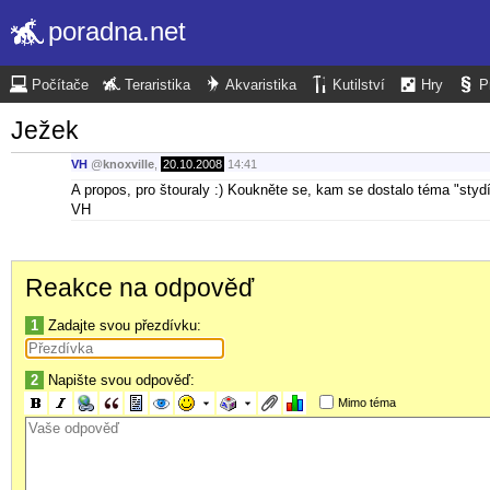
poradna.net
Počítače
Teraristika
Akvaristika
Kutilství
Hry
P
Ježek
VH
@
knoxville
,
20.10.2008
14:41
A propos, pro štouraly :) Koukněte se, kam se dostalo téma "stydí
VH
Reakce na odpověď
1
Zadajte svou přezdívku:
2
Napište svou odpověď:
Mimo téma