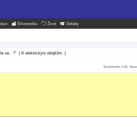
rávo
Ekonomika
Život
Debaty
te se.. ?" :) K elektrickým obojkům :)
Souhlasím (+0)
Neso