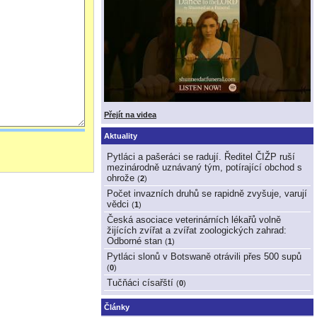
Přejít na videa
Aktuality
Pytláci a pašeráci se radují. Ředitel ČIŽP ruší
mezinárodně uznávaný tým, potírající obchod s
ohrože
(
2
)
Počet invazních druhů se rapidně zvyšuje, varují
vědci
(
1
)
Česká asociace veterinárních lékařů volně
žijících zvířat a zvířat zoologických zahrad:
Odborné stan
(
1
)
Pytláci slonů v Botswaně otrávili přes 500 supů
(
0
)
Tučňáci císařští
(
0
)
Články