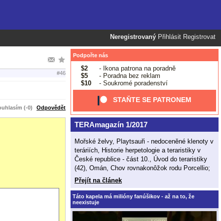
Neregistrovaný
Přihlásit
Registrovat
Podpořte nás
$2
- Ikona patrona na poradně
#46
$5
- Poradna bez reklam
$10
- Soukromé poradenství
STAŇTE SE PATRONEM
uhlasím (-0)
Odpovědět
TERAmagazín 1/2017
Mořské želvy, Playtsauři - nedoceněné klenoty v
teráriích, Historie herpetologie a teraristiky v
České republice - část 10., Úvod do teraristiky
(42), Omán, Chov rovnakonôžok rodu Porcellio;
Přejít na článek
Táto kapela má milióny fanúšikov - až na to, že
neexistuje