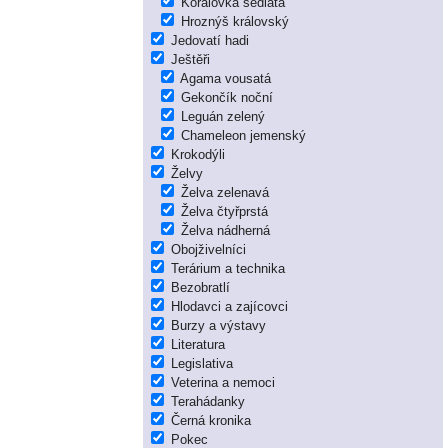
Korálovka sedlatá
Hroznýš královský
Jedovatí hadi
Ještěři
Agama vousatá
Gekončík noční
Leguán zelený
Chameleon jemenský
Krokodýli
Želvy
Želva zelenavá
Želva čtyřprstá
Želva nádherná
Obojživelníci
Terárium a technika
Bezobratlí
Hlodavci a zajícovci
Burzy a výstavy
Literatura
Legislativa
Veterina a nemoci
Terahádanky
Černá kronika
Pokec