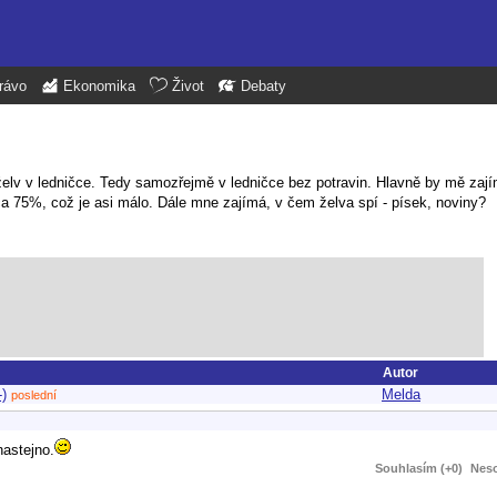
rávo
Ekonomika
Život
Debaty
lv v ledničce. Tedy samozřejmě v ledničce bez potravin. Hlavně by mě zají
a 75%, což je asi málo. Dále mne zajímá, v čem želva spí - písek, noviny?
Autor
-)
Melda
poslední
nastejno.
Souhlasím (+0)
Neso