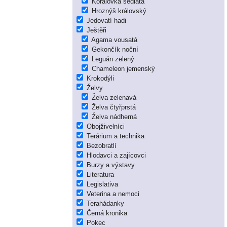
Korálovka sedlatá
Hroznýš královský
Jedovatí hadi
Ještěři
Agama vousatá
Gekončík noční
Leguán zelený
Chameleon jemenský
Krokodýli
Želvy
Želva zelenavá
Želva čtyřprstá
Želva nádherná
Obojživelníci
Terárium a technika
Bezobratlí
Hlodavci a zajícovci
Burzy a výstavy
Literatura
Legislativa
Veterina a nemoci
Terahádanky
Černá kronika
Pokec