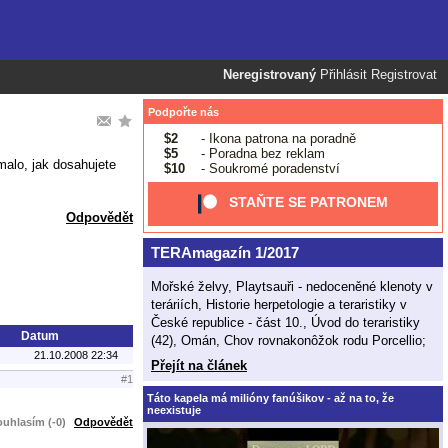
Neregistrovaný
Přihlásit
Registrovat
Podpořte nás
$2
- Ikona patrona na poradně
$5
- Poradna bez reklam
malo, jak dosahujete
$10
- Soukromé poradenství
STAŇTE SE PATRONEM
Odpovědět
TERAmagazín 1/2017
Mořské želvy, Playtsauři - nedoceněné klenoty v
teráriích, Historie herpetologie a teraristiky v
České republice - část 10., Úvod do teraristiky
Datum
(42), Omán, Chov rovnakonôžok rodu Porcellio;
21.10.2008 22:34
Přejít na článek
#1
Táto kapela má milióny fanúšikov - až na to, že
neexistuje
uhlasím (-0)
Odpovědět