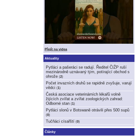
Přejít na videa
Aktuality
Pytláci a pašeráci se radují. Ředitel ČIŽP ruší
mezinárodně uznávaný tým, potírající obchod s
ohrože
(
2
)
Počet invazních druhů se rapidně zvyšuje, varují
vědci
(
1
)
Česká asociace veterinárních lékařů volně
žijících zvířat a zvířat zoologických zahrad:
Odborné stan
(
1
)
Pytláci slonů v Botswaně otrávili přes 500 supů
(
0
)
Tučňáci císařští
(
0
)
Články