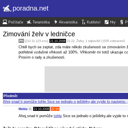
poradna.net
Počítače
Teraristika
Akvaristika
Kutilství
Hry
P
Zimování želv v ledničce
PH
[212.11.123.xxx],
21.10.2008
21:22
,
Želvy
, 1 odpověď (1535 zobrazení)
Chtěl bych se zeptat, zda máte někdo zkušenosti se zimováním že
potřebné vzdušné vlhkosti až 100%. Vlhkoměr mi totiž ukazuje cc
Prosím o rady a zkušenosti.
Předmět
Ahoj,snad ti pomůže tohle.Sice se jednalo o ještěrky,ale vyjde to nastejno.;
Melda
,
21.10.2008
22:34
Ahoj,snad ti pomůže
tohle
.Sice se jednalo o ještěrky,ale vyjde to 