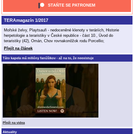
STAŇTE SE PATRONEM
TERAmagazín 1/2017
Mořské želvy, Playtsauři - nedoceněné klenoty v teráriích, Historie
herpetologie a teraristiky v České republice - část 10., Úvod do
teraristiky (42), Omán, Chov rovnakonôžok rodu Porcellio;
Přejít na článek
Táto kapela má milióny fanúšikov - až na to, že neexistuje
Přejít na videa
Aktuality