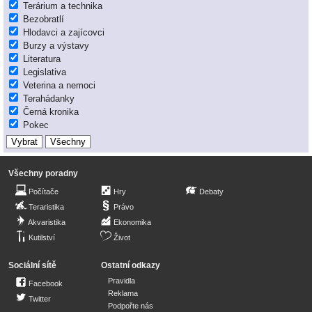
Terárium a technika
Bezobratlí
Hlodavci a zajícovci
Burzy a výstavy
Literatura
Legislativa
Veterina a nemoci
Terahádanky
Černá kronika
Pokec
Všechny poradny
Počítače
Hry
Debaty
Teraristika
Právo
Akvaristika
Ekonomika
Kutilství
Život
Sociální sítě
Ostatní odkazy
Pravidla
Facebook
Reklama
Twitter
Podpořte nás