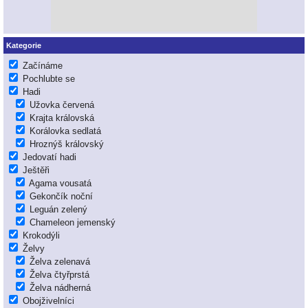
Kategorie
Začínáme
Pochlubte se
Hadi
Užovka červená
Krajta královská
Korálovka sedlatá
Hroznýš královský
Jedovatí hadi
Ještěři
Agama vousatá
Gekončík noční
Leguán zelený
Chameleon jemenský
Krokodýli
Želvy
Želva zelenavá
Želva čtyřprstá
Želva nádherná
Obojživelníci