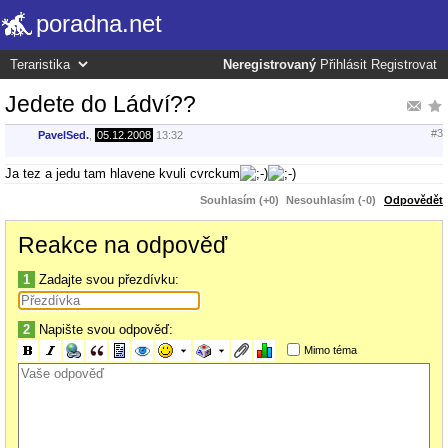
poradna.net
Neregistrovaný
Přihlásit
Registrovat
Jedete do Ládví??
#3
PavelSed.
,
05.12.2008
13:32
Ja tez a jedu tam hlavene kvuli cvrckum
Souhlasím (+0)
Nesouhlasím (-0)
Odpovědět
Reakce na odpověď
1
Zadajte svou přezdívku:
2
Napište svou odpověď:
Mimo téma