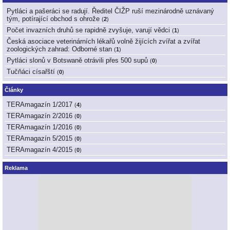
Pytláci a pašeráci se radují. Ředitel ČIŽP ruší mezinárodně uznávaný
tým, potírající obchod s ohrože
(
2
)
Počet invazních druhů se rapidně zvyšuje, varují vědci
(
1
)
Česká asociace veterinárních lékařů volně žijících zvířat a zvířat
zoologických zahrad: Odborné stan
(
1
)
Pytláci slonů v Botswaně otrávili přes 500 supů
(
0
)
Tučňáci císařští
(
0
)
Články
TERAmagazín 1/2017
(
4
)
TERAmagazín 2/2016
(
0
)
TERAmagazín 1/2016
(
0
)
TERAmagazín 5/2015
(
0
)
TERAmagazín 4/2015
(
0
)
Reklama