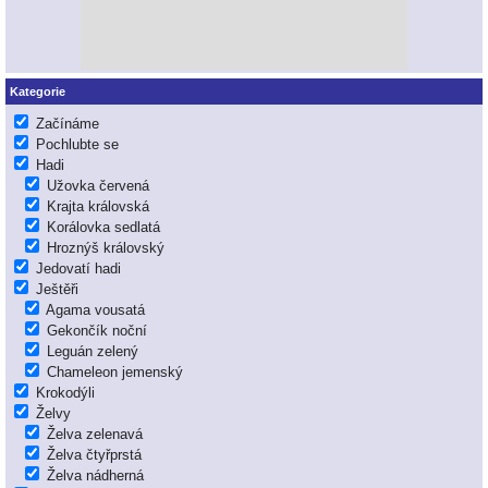
Kategorie
Začínáme
Pochlubte se
Hadi
Užovka červená
Krajta královská
Korálovka sedlatá
Hroznýš královský
Jedovatí hadi
Ještěři
Agama vousatá
Gekončík noční
Leguán zelený
Chameleon jemenský
Krokodýli
Želvy
Želva zelenavá
Želva čtyřprstá
Želva nádherná