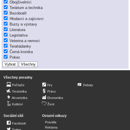
Obojživelníci
Terárium a technika
Bezobratlí
Hlodavci a zajícovci
Burzy a výstavy
Literatura
Legislativa
Veterina a nemoci
Terahádanky
Černá kronika
Pokec
Všechny poradny
Počítače
Hry
Debaty
Teraristika
Právo
Akvaristika
Ekonomika
Kutilství
Život
Sociální sítě
Ostatní odkazy
Pravidla
Facebook
Reklama
Twitter