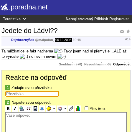
poradna.net
Neregistrovaný
Přihlásit
Registrovat
Jedete do Ládví??
#14
Dejvhroznýšek
@
malpolon
,
06.12.2008
19:48
Ta mřižkatice je fakt nadherna
Taky jsem nad ni přemyšlel...ALE až
to vyroste
no nevim nevim
Souhlasím (+0)
Nesouhlasím (-0)
Odpovědět
Reakce na odpověď
1
Zadajte svou přezdívku:
2
Napište svou odpověď:
Mimo téma