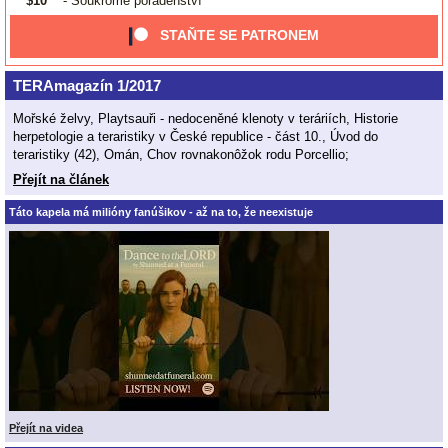
$10
- Soukromé poradenství
STAŇTE SE PATRONEM
TERAmagazín 1/2017
Mořské želvy, Playtsauři - nedoceněné klenoty v teráriích, Historie
herpetologie a teraristiky v České republice - část 10., Úvod do
teraristiky (42), Omán, Chov rovnakonôžok rodu Porcellio;
Přejít na článek
Táto kapela má milióny fanúšikov - až na to, že neexistuje
Přejít na videa