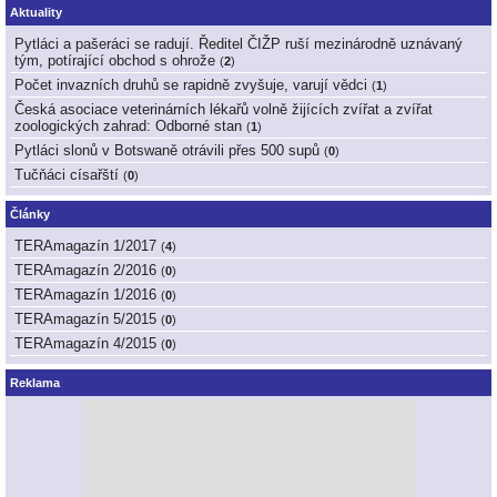
Aktuality
Pytláci a pašeráci se radují. Ředitel ČIŽP ruší mezinárodně uznávaný
tým, potírající obchod s ohrože
(
2
)
Počet invazních druhů se rapidně zvyšuje, varují vědci
(
1
)
Česká asociace veterinárních lékařů volně žijících zvířat a zvířat
zoologických zahrad: Odborné stan
(
1
)
Pytláci slonů v Botswaně otrávili přes 500 supů
(
0
)
Tučňáci císařští
(
0
)
Články
TERAmagazín 1/2017
(
4
)
TERAmagazín 2/2016
(
0
)
TERAmagazín 1/2016
(
0
)
TERAmagazín 5/2015
(
0
)
TERAmagazín 4/2015
(
0
)
Reklama