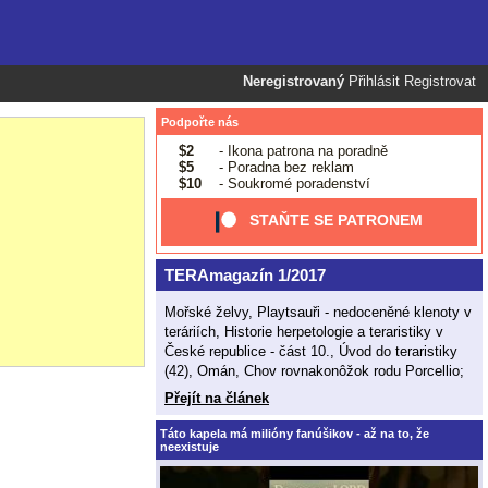
Neregistrovaný
Přihlásit
Registrovat
Podpořte nás
$2
- Ikona patrona na poradně
$5
- Poradna bez reklam
$10
- Soukromé poradenství
STAŇTE SE PATRONEM
TERAmagazín 1/2017
Mořské želvy, Playtsauři - nedoceněné klenoty v
teráriích, Historie herpetologie a teraristiky v
České republice - část 10., Úvod do teraristiky
(42), Omán, Chov rovnakonôžok rodu Porcellio;
Přejít na článek
Táto kapela má milióny fanúšikov - až na to, že
neexistuje