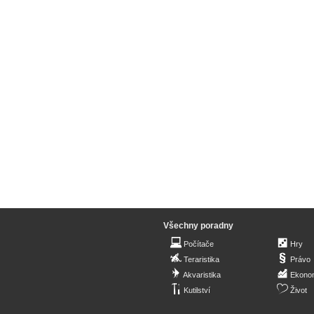
Všechny poradny
Počítače
Hry
Teraristika
Právo
Akvaristika
Ekono
Kutilství
Život