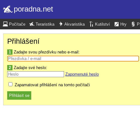
poradna.net
Počítače
Teraristika
Akvaristika
Kutilství
Hry
P
Přihlášení
1
Zadajte svou přezdívku nebo e-mail:
2
Zadajte své heslo:
Zapomenuté heslo
Zapamatovat přihlášení na tomto počítači