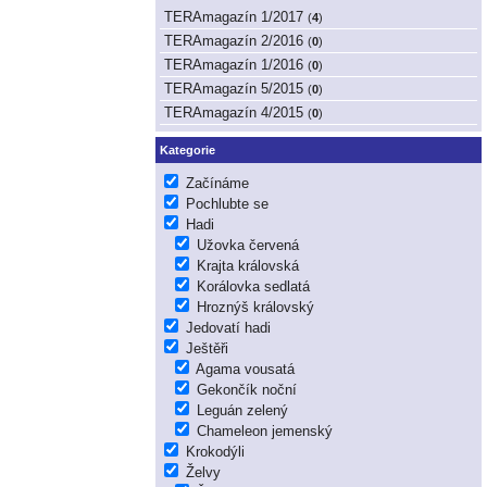
TERAmagazín 1/2017
(
4
)
TERAmagazín 2/2016
(
0
)
TERAmagazín 1/2016
(
0
)
TERAmagazín 5/2015
(
0
)
TERAmagazín 4/2015
(
0
)
Kategorie
Začínáme
Pochlubte se
Hadi
Užovka červená
Krajta královská
Korálovka sedlatá
Hroznýš královský
Jedovatí hadi
Ještěři
Agama vousatá
Gekončík noční
Leguán zelený
Chameleon jemenský
Krokodýli
Želvy