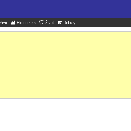
rávo
Ekonomika
Život
Debaty