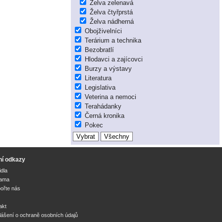
Želva zelenavá
Želva čtyřprstá
Želva nádherná
Obojživelníci
Terárium a technika
Bezobratlí
Hlodavci a zajícovci
Burzy a výstavy
Literatura
Legislativa
Veterina a nemoci
Terahádanky
Černá kronika
Pokec
ní odkazy
idla
lama
ořte nás
akt
lášení o ochraně osobních údajů