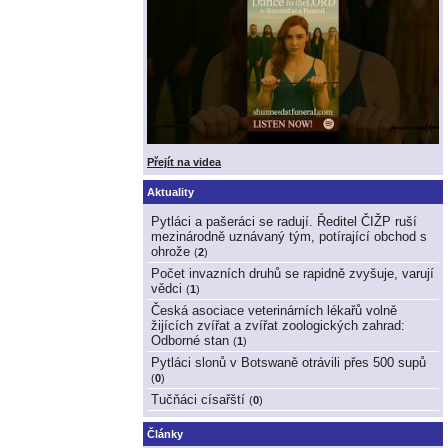
Přejít na videa
Aktuality
Pytláci a pašeráci se radují. Ředitel ČIŽP ruší
mezinárodně uznávaný tým, potírající obchod s
ohrože
(
2
)
Počet invazních druhů se rapidně zvyšuje, varují
vědci
(
1
)
Česká asociace veterinárních lékařů volně
žijících zvířat a zvířat zoologických zahrad:
Odborné stan
(
1
)
Pytláci slonů v Botswaně otrávili přes 500 supů
(
0
)
Tučňáci císařští
(
0
)
Články