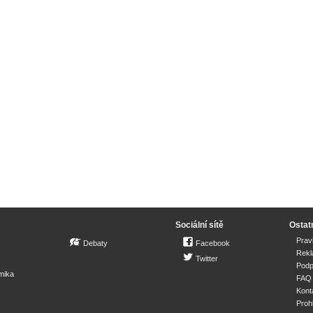
Sociální sítě
Ostat
Prav
Debaty
Facebook
Rek
Twitter
Podp
mika
FAQ
Kont
Proh