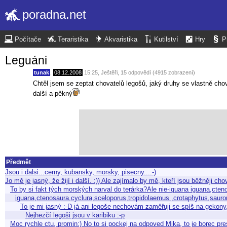
poradna.net
Počítače
Teraristika
Akvaristika
Kutilství
Hry
P
Leguáni
tunak
,
08.12.2008
15:25
,
Ještěři
, 15 odpovědí (4915 zobrazení)
Chtěl jsem se zeptat chovatelů legošů, jaký druhy se vlastně chova
další a pěkný
Předmět
Jsou i dalsi...cerny, kubansky, morsky, pisecny...:-)
Jo mě je jasný, že žijí i další. :)) Ale zajímalo by mě, kteří jsou běžněji ch
To by si fakt tých morských narval do terárka?Ale nie-iguana iguana,cten
iguana,ctenosaura,cyclura,sceloporus,tropidolaemus ,crotaphytus,saur
To je mi jasný :-D já ani legoše nechovám zaměřuji se spíš na gekony
Nejhezčí legoši jsou v karibiku :-p
Moc rychle ctu, promin:) No to si pockej na odpoved Mika, to je borec pr