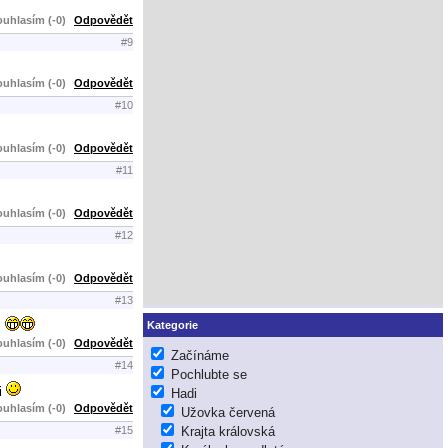
uhlasím (-0)
Odpovědět
#9
uhlasím (-0)
Odpovědět
#10
uhlasím (-0)
Odpovědět
#11
uhlasím (-0)
Odpovědět
#12
uhlasím (-0)
Odpovědět
#13
i
Kategorie
uhlasím (-0)
Odpovědět
Začínáme
#14
Pochlubte se
ci
Hadi
uhlasím (-0)
Odpovědět
Užovka červená
Krajta královská
#15