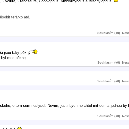
s, Cyclura, Ctenosaura, Conolophus, Amblyrhyncus a Brachylophus.
ůsobit terárko atd.
Souhlasím (+0)
Neso
ši jsou taky pěkný
.
 byl moc pěknej.
Souhlasím (+0)
Neso
Souhlasím (+0)
Neso
eho, o tom sem neslysel. Nevim, jestli bych ho chtel mit doma, jednou by h
Souhlasím (+0)
Neso