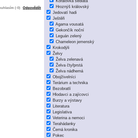
Korálovka sedlatá
Hroznýš královský
uhlasím (-0)
Odpovědět
Jedovatí hadi
Ještěři
Agama vousatá
Gekončík noční
Leguán zelený
Chameleon jemenský
Krokodýli
Želvy
Želva zelenavá
Želva čtyřprstá
Želva nádherná
Obojživelníci
Terárium a technika
Bezobratlí
Hlodavci a zajícovci
Burzy a výstavy
Literatura
Legislativa
Veterina a nemoci
Terahádanky
Černá kronika
Pokec