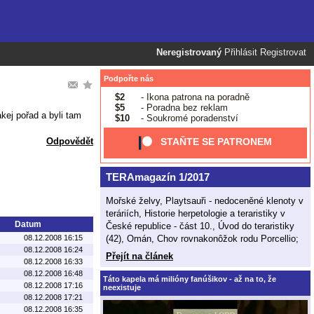
Neregistrovaný
Přihlásit
Registrovat
Podpořte nás
$2
- Ikona patrona na poradně
$5
- Poradna bez reklam
akej pořad a byli tam
$10
- Soukromé poradenství
Odpovědět
STAŇTE SE PATRONEM
TERAmagazín 1/2017
Mořské želvy, Playtsauři - nedoceněné klenoty v
teráriích, Historie herpetologie a teraristiky v
Datum
České republice - část 10., Úvod do teraristiky
(42), Omán, Chov rovnakonôžok rodu Porcellio;
08.12.2008 16:15
08.12.2008 16:24
Přejít na článek
08.12.2008 16:33
08.12.2008 16:48
Táto kapela má milióny fanúšikov - až na to, že
08.12.2008 17:16
neexistuje
08.12.2008 17:21
08.12.2008 16:35