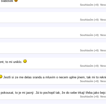
j slabošek
Souhlasím (+0)
Neso
Souhlasím (+0)
Neso
Souhlasím (+0)
Neso
Souhlasím (+0)
Neso
t, to mi uniklo.
Souhlasím (+0)
Neso
Jestli si ze me delas srandu a mluvim o necem uplne jinem, tak mi to rekn
Souhlasím (+0)
Neso
okousat, to je mi jasný. Já to pochopil tak, že do sebe trkají třeba jako bej
Souhlasím (+0)
Neso