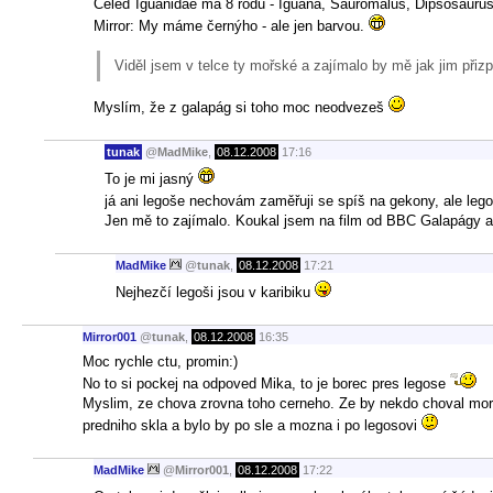
Čeleď Iguanidae má 8 rodů - Iguana, Sauromalus, Dipsosauru
Mirror: My máme černýho - ale jen barvou.
Viděl jsem v telce ty mořské a zajímalo by mě jak jim přizp
Myslím, že z galapág si toho moc neodvezeš
tunak
@
MadMike
,
08.12.2008
17:16
To je mi jasný
já ani legoše nechovám zaměřuji se spíš na gekony, ale lego
Jen mě to zajímalo. Koukal jsem na film od BBC Galapágy a
MadMike
@
tunak
,
08.12.2008
17:21
Nejhezčí legoši jsou v karibiku
Mirror001
@
tunak
,
08.12.2008
16:35
Moc rychle ctu, promin:)
No to si pockej na odpoved Mika, to je borec pres legose
Myslim, ze chova zrovna toho cerneho. Ze by nekdo choval morsk
predniho skla a bylo by po sle a mozna i po legosovi
MadMike
@
Mirror001
,
08.12.2008
17:22