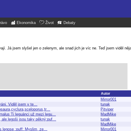
rávo
Ekonomika
Život
Debaty
jí. Já jsem slyšel jen o zelenym, ale snad jich je víc ne. Teď jsem viděl něj
Autor
Mirror001
ováni. Viděl jsem v te…
tunak
osaura,cyclura,sceloporus,tr…
Pitviper
omalus Ti leguánci už mezi legu…
MadMike
, ale legoši jsou taky pěkný:puf…
tunak
MadMike
es legose :puff: Myslim, ze…
Mirror001