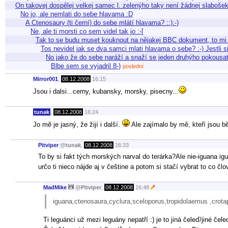
On takovej dospělej velkej samec l. zelenýho taky není žádnej slabošek 
No jo, ale nemlati do sebe hlavama :D
A Ctenosaury (ti černí) do sebe mlátí hlavama? ::):-)
Ne, ale ti morsti co sem videl tak jo :-[
Tak to se budu muset kouknout na nějakej BBC dokument, to mi u
Tos nevidel jak se dva samci mlati hlavama o sebe? :-) Jestl
No jako že do sebe naráží a snaží se jeden druhýho pokousat,
Blbe sem se vyjadril 8-)
poslední
Mirror001
,
08.12.2008
16:15
Jsou i dalsi...cerny, kubansky, morsky, pisecny...
tunak
,
08.12.2008
16:24
Jo mě je jasný, že žijí i další.
Ale zajímalo by mě, kteří jsou bě
Pitviper
@
tunak
,
08.12.2008
16:33
To by si fakt tých morských narval do terárka?Ale nie-iguana i
určo ti nieco nájde aj v češtine a potom si stačí vybrat to co 
MadMike
@
Pitviper
,
08.12.2008
16:48
iguana,ctenosaura,cyclura,sceloporus,tropidolaemus ,crot
Ti leguánci už mezi leguány nepatří :) je to jiná čeleď/jiné čeled