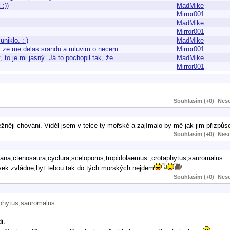
:))
MadMike
Mirror001
MadMike
Mirror001
niklo. :-)
MadMike
i si ze me delas srandu a mluvim o necem…
Mirror001
 to je mi jasný. Já to pochopil tak, že…
MadMike
Mirror001
Souhlasím (+0)
Neso
žněji chováni. Viděl jsem v telce ty mořské a zajímalo by mě jak jim přizpůso
Souhlasím (+0)
Neso
guana,ctenosaura,cyclura,sceloporus,tropidolaemus ,crotaphytus,sauromalus...
človek zvládne,byt tebou tak do tých morských nejdem
Souhlasím (+0)
Neso
aphytus,sauromalus
i.