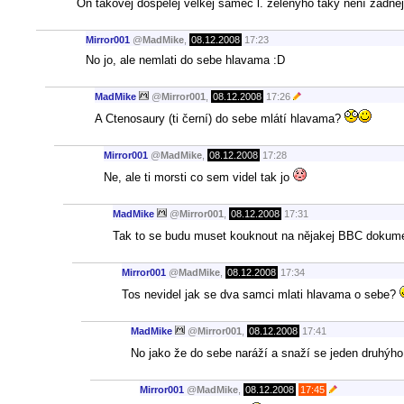
On takovej dospělej velkej samec l. zelenýho taky není žádne
Mirror001
@
MadMike
,
08.12.2008
17:23
No jo, ale nemlati do sebe hlavama :D
MadMike
@
Mirror001
,
08.12.2008
17:26
A Ctenosaury (ti černí) do sebe mlátí hlavama?
Mirror001
@
MadMike
,
08.12.2008
17:28
Ne, ale ti morsti co sem videl tak jo
MadMike
@
Mirror001
,
08.12.2008
17:31
Tak to se budu muset kouknout na nějakej BBC dokumen
Mirror001
@
MadMike
,
08.12.2008
17:34
Tos nevidel jak se dva samci mlati hlavama o sebe?
MadMike
@
Mirror001
,
08.12.2008
17:41
No jako že do sebe naráží a snaží se jeden druhýho p
Mirror001
@
MadMike
,
08.12.2008
17:45