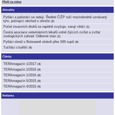
Přejít na videa
Aktuality
Pytláci a pašeráci se radují. Ředitel ČIŽP ruší mezinárodně uznávaný
tým, potírající obchod s ohrože
(
2
)
Počet invazních druhů se rapidně zvyšuje, varují vědci
(
1
)
Česká asociace veterinárních lékařů volně žijících zvířat a zvířat
zoologických zahrad: Odborné stan
(
1
)
Pytláci slonů v Botswaně otrávili přes 500 supů
(
0
)
Tučňáci císařští
(
0
)
Články
TERAmagazín 1/2017
(
4
)
TERAmagazín 2/2016
(
0
)
TERAmagazín 1/2016
(
0
)
TERAmagazín 5/2015
(
0
)
TERAmagazín 4/2015
(
0
)
Reklama