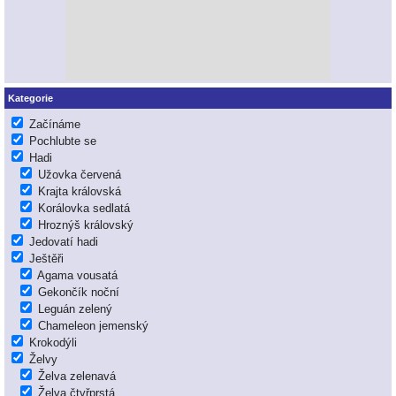
Kategorie
Začínáme
Pochlubte se
Hadi
Užovka červená
Krajta královská
Korálovka sedlatá
Hroznýš královský
Jedovatí hadi
Ještěři
Agama vousatá
Gekončík noční
Leguán zelený
Chameleon jemenský
Krokodýli
Želvy
Želva zelenavá
Želva čtyřprstá