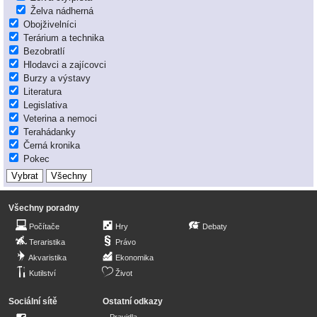
Želva nádherná
Obojživelníci
Terárium a technika
Bezobratlí
Hlodavci a zajícovci
Burzy a výstavy
Literatura
Legislativa
Veterina a nemoci
Terahádanky
Černá kronika
Pokec
Všechny poradny
Počítače
Hry
Debaty
Teraristika
Právo
Akvaristika
Ekonomika
Kutilství
Život
Sociální sítě
Ostatní odkazy