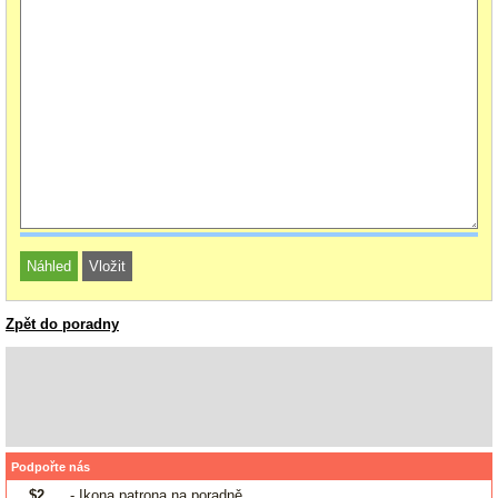
Zpět do poradny
Podpořte nás
$2
- Ikona patrona na poradně