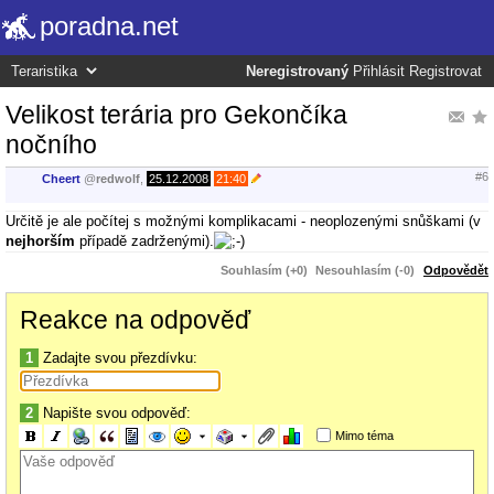
poradna.net
Neregistrovaný
Přihlásit
Registrovat
Velikost terária pro Gekončíka
nočního
#6
Cheert
@
redwolf
,
25.12.2008
21:40
Určitě je ale počítej s možnými komplikacami - neoplozenými snůškami (v
nejhorším
případě zadrženými).
Souhlasím (+0)
Nesouhlasím (-0)
Odpovědět
Reakce na odpověď
1
Zadajte svou přezdívku:
2
Napište svou odpověď:
Mimo téma