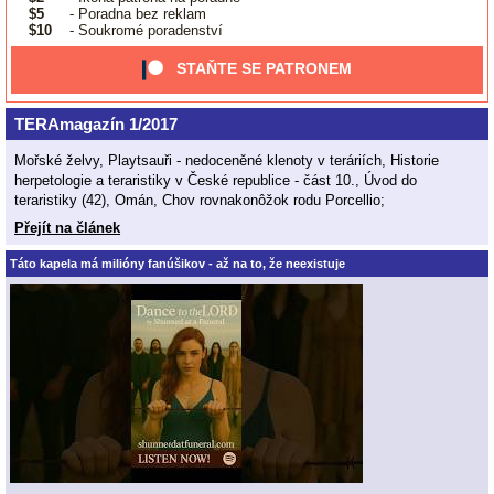
$5
- Poradna bez reklam
$10
- Soukromé poradenství
STAŇTE SE PATRONEM
TERAmagazín 1/2017
Mořské želvy, Playtsauři - nedoceněné klenoty v teráriích, Historie
herpetologie a teraristiky v České republice - část 10., Úvod do
teraristiky (42), Omán, Chov rovnakonôžok rodu Porcellio;
Přejít na článek
Táto kapela má milióny fanúšikov - až na to, že neexistuje