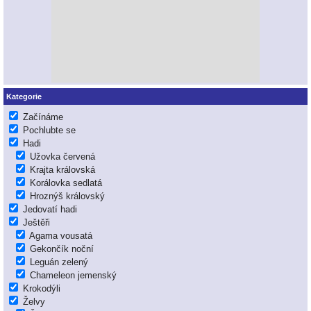
Kategorie
Začínáme
Pochlubte se
Hadi
Užovka červená
Krajta královská
Korálovka sedlatá
Hroznýš královský
Jedovatí hadi
Ještěři
Agama vousatá
Gekončík noční
Leguán zelený
Chameleon jemenský
Krokodýli
Želvy