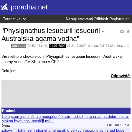
poradna.net
Neregistrovaný
Přihlásit
Registrovat
"Physignathus lesueurii lesueurii -
Australska agama vodna"
Cordoba
[92.52.44.xxx],
01.01.2009
21:21
,
Ještěři
, 2 odpovědi (1712 zobrazení)
Vie niekto o chovateloch "Physignathus lesueurii lesueurii - Australskej
agamy vodnej" v SR alebo v ČR?
Dakujem
Odpovědět
Předmět
Také jsem ji sháněl ale neúspěšně zatím teď už je to snad na dobré cestě.
Možná bych cosi později mě…
01.01.2009 21:34
Diega
Zdravím, taky jsem sháněl a nenašel, o velkých prázdninách snad bude