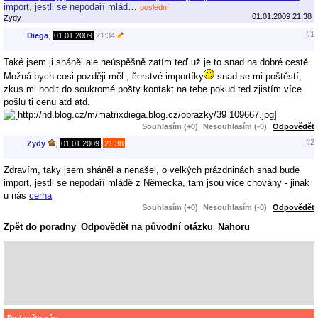
import, jestli se nepodaří mlád…
poslední
01.01.2009 21:38
Zydy
#1
Diega
,
01.01.2009
21:34
Také jsem ji sháněl ale neúspěšně zatím teď už je to snad na dobré cestě.
Možná bych cosi později měl , čerstvé importíky
snad se mi poštěstí,
zkus mi hodit do soukromé pošty kontakt na tebe pokud ted zjistím více
pošlu ti cenu atd atd.
Souhlasím (+0)
Nesouhlasím (-0)
Odpovědět
#2
Zydy
,
01.01.2009
21:38
Zdravím, taky jsem sháněl a nenašel, o velkých prázdninách snad bude
import, jestli se nepodaří mládě z Německa, tam jsou více chovány - jinak
u nás
cerha
Souhlasím (+0)
Nesouhlasím (-0)
Odpovědět
Zpět do poradny
Odpovědět na původní otázku
Nahoru
Podpořte nás