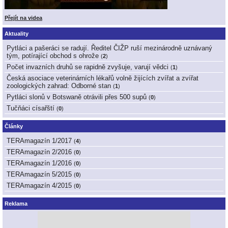
Přejít na videa
Aktuality
Pytláci a pašeráci se radují. Ředitel ČIŽP ruší mezinárodně uznávaný
tým, potírající obchod s ohrože
(
2
)
Počet invazních druhů se rapidně zvyšuje, varují vědci
(
1
)
Česká asociace veterinárních lékařů volně žijících zvířat a zvířat
zoologických zahrad: Odborné stan
(
1
)
Pytláci slonů v Botswaně otrávili přes 500 supů
(
0
)
Tučňáci císařští
(
0
)
Články
TERAmagazín 1/2017
(
4
)
TERAmagazín 2/2016
(
0
)
TERAmagazín 1/2016
(
0
)
TERAmagazín 5/2015
(
0
)
TERAmagazín 4/2015
(
0
)
Reklama