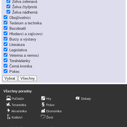
Želva zelenavá
Želva čtyřprstá
Želva nádherná
Obojživelníci
Terárium a technika
Bezobratlí
Hlodavci a zajícovci
Burzy a výstavy
Literatura
Legislativa
Veterina a nemoci
Terahádanky
Černá kronika
Pokec
Všechny poradny
Počítače
Hry
Debaty
Teraristika
Právo
Akvaristika
Ekonomika
Kutilství
Život