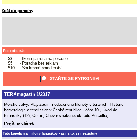
Zpět do poradny
Podpořte nás
$2
- Ikona patrona na poradně
$5
- Poradna bez reklam
$10
- Soukromé poradenství
STAŇTE SE PATRONEM
TERAmagazín 1/2017
Mořské želvy, Playtsauři - nedoceněné klenoty v teráriích, Historie
herpetologie a teraristiky v České republice - část 10., Úvod do
teraristiky (42), Omán, Chov rovnakonôžok rodu Porcellio;
Přejít na článek
Táto kapela má milióny fanúšikov - až na to, že neexistuje