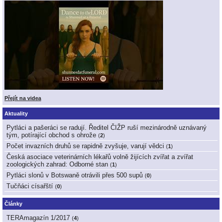
Přejít na videa
Aktuality
Pytláci a pašeráci se radují. Ředitel ČIŽP ruší mezinárodně uznávaný
tým, potírající obchod s ohrože
(
2
)
Počet invazních druhů se rapidně zvyšuje, varují vědci
(
1
)
Česká asociace veterinárních lékařů volně žijících zvířat a zvířat
zoologických zahrad: Odborné stan
(
1
)
Pytláci slonů v Botswaně otrávili přes 500 supů
(
0
)
Tučňáci císařští
(
0
)
Články
TERAmagazín 1/2017
(
4
)