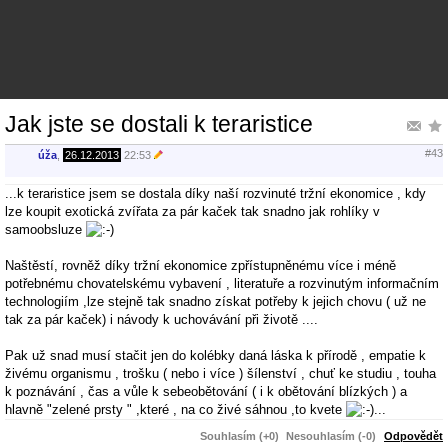
Jak jste se dostali k teraristice
#43
úža
,
26.12.2013
22:53
...k teraristice jsem se dostala díky naší rozvinuté tržní ekonomice , kdy
lze koupit exotická zvířata za pár kaček tak snadno jak rohlíky v
samoobsluze
Naštěstí, rovněž díky tržní ekonomice zpřístupněnému více i méně
potřebnému chovatelskému vybavení , literatuře a rozvinutým informačním
technologiím ,lze stejně tak snadno získat potřeby k jejich chovu ( už ne
tak za pár kaček) i návody k uchovávání při životě ....
Pak už snad musí stačit jen do kolébky daná láska k přírodě , empatie k
živému organismu , trošku ( nebo i více ) šílenství , chuť ke studiu , touha
k poznávání , čas a vůle k sebeobětování ( i k obětování blízkých ) a
hlavně "zelené prsty " ,které , na co živé sáhnou ,to kvete
...
Souhlasím (+0)
Nesouhlasím (-0)
Odpovědět