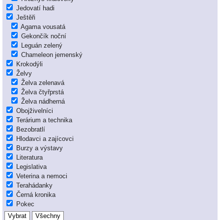
Jedovatí hadi
Ještěři
Agama vousatá
Gekončík noční
Leguán zelený
Chameleon jemenský
Krokodýli
Želvy
Želva zelenavá
Želva čtyřprstá
Želva nádherná
Obojživelníci
Terárium a technika
Bezobratlí
Hlodavci a zajícovci
Burzy a výstavy
Literatura
Legislativa
Veterina a nemoci
Terahádanky
Černá kronika
Pokec