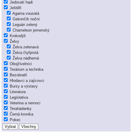
Jedovatí hadi
Ještěři
Agama vousatá
Gekončík noční
Leguán zelený
Chameleon jemenský
Krokodýli
Želvy
Želva zelenavá
Želva čtyřprstá
Želva nádherná
Obojživelníci
Terárium a technika
Bezobratlí
Hlodavci a zajícovci
Burzy a výstavy
Literatura
Legislativa
Veterina a nemoci
Terahádanky
Černá kronika
Pokec