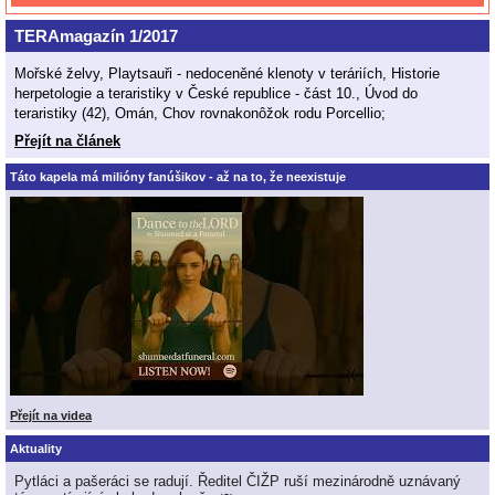
TERAmagazín 1/2017
Mořské želvy, Playtsauři - nedoceněné klenoty v teráriích, Historie
herpetologie a teraristiky v České republice - část 10., Úvod do
teraristiky (42), Omán, Chov rovnakonôžok rodu Porcellio;
Přejít na článek
Táto kapela má milióny fanúšikov - až na to, že neexistuje
Přejít na videa
Aktuality
Pytláci a pašeráci se radují. Ředitel ČIŽP ruší mezinárodně uznávaný