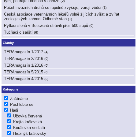
tým, potírající obchod s ohrože
(
2
)
Počet invazních druhů se rapidně zvyšuje, varují vědci
(
1
)
Česká asociace veterinárních lékařů volně žijících zvířat a zvířat
zoologických zahrad: Odborné stan
(
1
)
Pytláci slonů v Botswaně otrávili přes 500 supů
(
0
)
Tučňáci císařští
(
0
)
Články
TERAmagazín 1/2017
(
4
)
TERAmagazín 2/2016
(
0
)
TERAmagazín 1/2016
(
0
)
TERAmagazín 5/2015
(
0
)
TERAmagazín 4/2015
(
0
)
Kategorie
Začínáme
Pochlubte se
Hadi
Užovka červená
Krajta královská
Korálovka sedlatá
Hroznýš královský