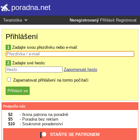
poradna.net
Neregistrovaný
Přihlásit
Registrovat
Přihlášení
1
Zadajte svou přezdívku nebo e-mail:
2
Zadajte své heslo:
Zapomenuté heslo
Zapamatovat přihlášení na tomto počítači
Podpořte nás
$2
- Ikona patrona na poradně
$5
- Poradna bez reklam
$10
- Soukromé poradenství
STAŇTE SE PATRONEM