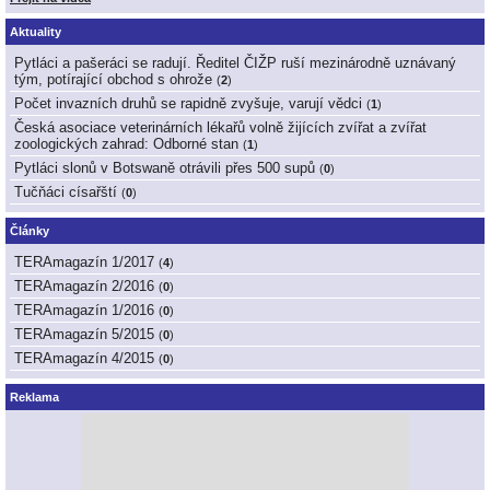
Aktuality
Pytláci a pašeráci se radují. Ředitel ČIŽP ruší mezinárodně uznávaný
tým, potírající obchod s ohrože
(
2
)
Počet invazních druhů se rapidně zvyšuje, varují vědci
(
1
)
Česká asociace veterinárních lékařů volně žijících zvířat a zvířat
zoologických zahrad: Odborné stan
(
1
)
Pytláci slonů v Botswaně otrávili přes 500 supů
(
0
)
Tučňáci císařští
(
0
)
Články
TERAmagazín 1/2017
(
4
)
TERAmagazín 2/2016
(
0
)
TERAmagazín 1/2016
(
0
)
TERAmagazín 5/2015
(
0
)
TERAmagazín 4/2015
(
0
)
Reklama