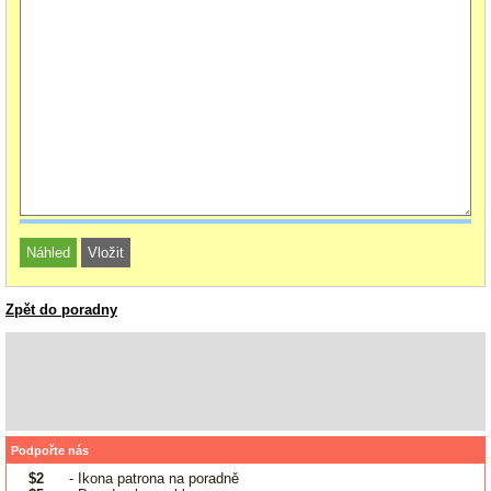
Zpět do poradny
Podpořte nás
$2
- Ikona patrona na poradně