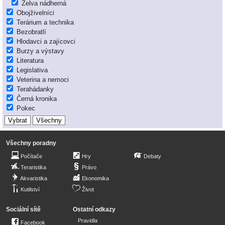
Želva nádherná
Obojživelníci
Terárium a technika
Bezobratlí
Hlodavci a zajícovci
Burzy a výstavy
Literatura
Legislativa
Veterina a nemoci
Terahádanky
Černá kronika
Pokec
Všechny poradny
Počítače
Hry
Debaty
Teraristika
Právo
Akvaristika
Ekonomika
Kutilství
Život
Sociální sítě
Ostatní odkazy
Pravidla
Facebook