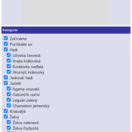
Kategorie
Začínáme
Pochlubte se
Hadi
Užovka červená
Krajta královská
Korálovka sedlatá
Hroznýš královský
Jedovatí hadi
Ještěři
Agama vousatá
Gekončík noční
Leguán zelený
Chameleon jemenský
Krokodýli
Želvy
Želva zelenavá
Želva čtyřprstá