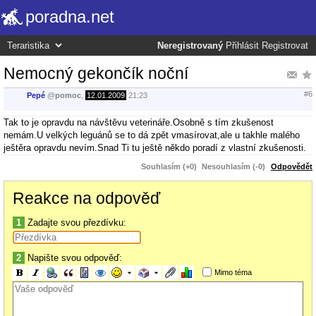
poradna.net
Neregistrovaný
Přihlásit
Registrovat
Nemocný gekončík noční
#6
Pepé
@
pomoc
,
12.01.2009
21:23
Tak to je opravdu na návštěvu veterináře.Osobně s tím zkušenost
nemám.U velkých leguánů se to dá zpět vmasírovat,ale u takhle malého
ještěra opravdu nevím.Snad Ti tu ještě někdo poradí z vlastní zkušenosti.
Souhlasím (+0)
Nesouhlasím (-0)
Odpovědět
Reakce na odpověď
1
Zadajte svou přezdívku:
2
Napište svou odpověď:
Mimo téma