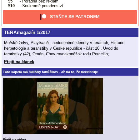
$5
- Poradna bez reklam
$10
- Soukromé poradenství
STAŇTE SE PATRONEM
TERAmagazín 1/2017
Mořské želvy, Playtsauři - nedoceněné klenoty v teráriích, Historie
herpetologie a teraristiky v České republice - část 10., Úvod do
teraristiky (42), Omán, Chov rovnakonôžok rodu Porcellio;
Přejít na článek
Táto kapela má milióny fanúšikov - až na to, že neexistuje
Přejít na videa