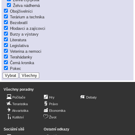
Želva nádherná
Obojživelníci
Terárium a technika
Bezobratlí
Hlodavci a zajícovci
Burzy a výstavy
Literatura
Legislativa
Veterina a nemoci
Terahádanky
Černá kronika
Pokec
Všechny poradny
Počítače
Hry
Debaty
Teraristika
Právo
Akvaristika
Ekonomika
Kutilství
Život
Sociální sítě
Ostatní odkazy