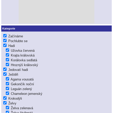
Kategorie
Začínáme
Pochlubte se
Hadi
Užovka červená
Krajta královská
Korálovka sedlatá
Hroznýš královský
Jedovatí hadi
Ještěři
Agama vousatá
Gekončík noční
Leguán zelený
Chameleon jemenský
Krokodýli
Želvy
Želva zelenavá
Želva čtyřprstá