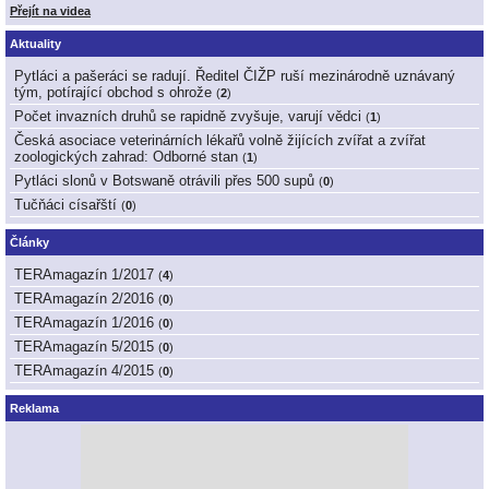
Přejít na videa
Aktuality
Pytláci a pašeráci se radují. Ředitel ČIŽP ruší mezinárodně uznávaný
tým, potírající obchod s ohrože
(
2
)
Počet invazních druhů se rapidně zvyšuje, varují vědci
(
1
)
Česká asociace veterinárních lékařů volně žijících zvířat a zvířat
zoologických zahrad: Odborné stan
(
1
)
Pytláci slonů v Botswaně otrávili přes 500 supů
(
0
)
Tučňáci císařští
(
0
)
Články
TERAmagazín 1/2017
(
4
)
TERAmagazín 2/2016
(
0
)
TERAmagazín 1/2016
(
0
)
TERAmagazín 5/2015
(
0
)
TERAmagazín 4/2015
(
0
)
Reklama