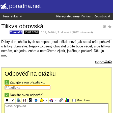
poradna.net
Neregistrovaný
Přihlásit
Registrovat
Tilikva obrovská
Tomca12
,
13.01.2009
15:19
,
Ještěři
, 2 odpovědi (2642 zobrazení)
Dobrý den, chtěla bych se zeptat, jestli někdo neví, jak se dá určit pohlaví
u tilikvy obrovské. Nějaký zkušený chovatel určitě bude vědět, sice tilikvu
nemám, ale jednu znám a nemůžeme zjistit, jakého je pohlaví. Děkuju
moc.
Odpovědět
Odpověď na otázku
1
Zadajte svou přezdívku:
2
Napište svou odpověď:
Mimo téma