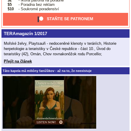
$2
- Ikona patrona na poradně
$5
- Poradna bez reklam
$10
- Soukromé poradenství
STAŇTE SE PATRONEM
TERAmagazín 1/2017
Mořské želvy, Playtsauři - nedoceněné klenoty v teráriích, Historie
herpetologie a teraristiky v České republice - část 10., Úvod do
teraristiky (42), Omán, Chov rovnakonôžok rodu Porcellio;
Přejít na článek
Táto kapela má milióny fanúšikov - až na to, že neexistuje