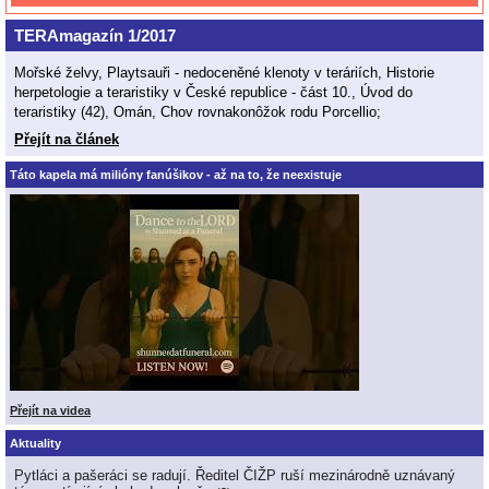
TERAmagazín 1/2017
Mořské želvy, Playtsauři - nedoceněné klenoty v teráriích, Historie
herpetologie a teraristiky v České republice - část 10., Úvod do
teraristiky (42), Omán, Chov rovnakonôžok rodu Porcellio;
Přejít na článek
Táto kapela má milióny fanúšikov - až na to, že neexistuje
Přejít na videa
Aktuality
Pytláci a pašeráci se radují. Ředitel ČIŽP ruší mezinárodně uznávaný