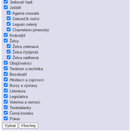
Jedovatí hadi
Ještěři
Agama vousatá
Gekončík noční
Leguán zelený
Chameleon jemenský
Krokodýli
Želvy
Želva zelenavá
Želva čtyřprstá
Želva nádherná
Obojživelníci
Terárium a technika
Bezobratlí
Hlodavci a zajícovci
Burzy a výstavy
Literatura
Legislativa
Veterina a nemoci
Terahádanky
Černá kronika
Pokec