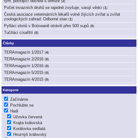
tým, potírající obchod s ohrože
(
2
)
Počet invazních druhů se rapidně zvyšuje, varují vědci
(
1
)
Česká asociace veterinárních lékařů volně žijících zvířat a zvířat
zoologických zahrad: Odborné stan
(
1
)
Pytláci slonů v Botswaně otrávili přes 500 supů
(
0
)
Tučňáci císařští
(
0
)
Články
TERAmagazín 1/2017
(
4
)
TERAmagazín 2/2016
(
0
)
TERAmagazín 1/2016
(
0
)
TERAmagazín 5/2015
(
0
)
TERAmagazín 4/2015
(
0
)
Kategorie
Začínáme
Pochlubte se
Hadi
Užovka červená
Krajta královská
Korálovka sedlatá
Hroznýš královský