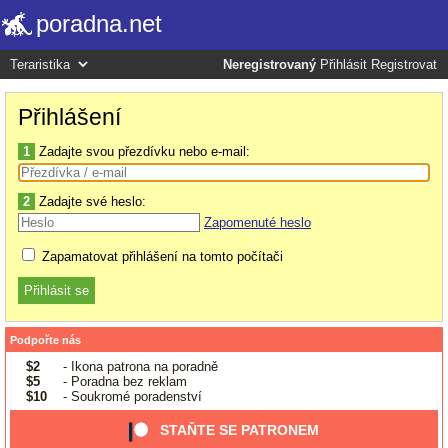
poradna.net
Neregistrovaný
Přihlásit
Registrovat
Přihlášení
1
Zadajte svou přezdívku nebo e-mail:
2
Zadajte své heslo:
Zapomenuté heslo
Zapamatovat přihlášení na tomto počítači
Podpořte nás
$2
- Ikona patrona na poradně
$5
- Poradna bez reklam
$10
- Soukromé poradenství
STAŇTE SE PATRONEM