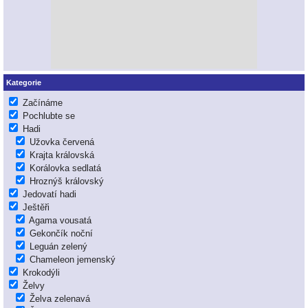
Kategorie
Začínáme
Pochlubte se
Hadi
Užovka červená
Krajta královská
Korálovka sedlatá
Hroznýš královský
Jedovatí hadi
Ještěři
Agama vousatá
Gekončík noční
Leguán zelený
Chameleon jemenský
Krokodýli
Želvy
Želva zelenavá