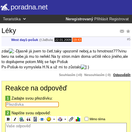
poradna.net
Neregistrovaný
Přihlásit
Registrovat
Léky
#5
West day1-pošuk
@
JaBula
,
22.01.2009
19:43
zdar
jasně já jsem to četl,taky upozornil neboj,a tu hmotnost???vinu
beru na sebe,já mu to neřekl.Na ty stron.mám doma určitě něco jiného,ale
to dopilujeme potom.Měj se fajn Pošuk
Ps-Pošuk-to vymyslela H.N.a už mi to zůstalo
Souhlasím (+0)
Nesouhlasím (-0)
Odpovědět
Reakce na odpověď
1
Zadajte svou přezdívku:
2
Napište svou odpověď:
Mimo téma