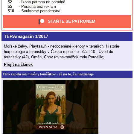
$2
- Ikona patrona na poradně
$5
- Poradna bez reklam
$10
- Soukromé poradenství
STAŇTE SE PATRONEM
TERAmagazín 1/2017
Mořské želvy, Playtsauři - nedoceněné klenoty v teráriích, Historie
herpetologie a teraristiky v České republice - část 10., Úvod do
teraristiky (42), Omán, Chov rovnakonôžok rodu Porcellio;
Přejít na článek
Táto kapela má milióny fanúšikov - až na to, že neexistuje