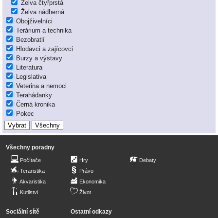
Želva čtyřprstá
Želva nádherná
Obojživelníci
Terárium a technika
Bezobratlí
Hlodavci a zajícovci
Burzy a výstavy
Literatura
Legislativa
Veterina a nemoci
Terahádanky
Černá kronika
Pokec
Všechny poradny
Počítače
Hry
Debaty
Teraristika
Právo
Akvaristika
Ekonomika
Kutilství
Život
Sociální sítě
Ostatní odkazy