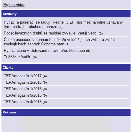
Přejít na videa
Aktuality
Pytláci a pašeráci se radují. Ředitel ČIŽP ruší mezinárodně uznávaný
tým, potírající obchod s ohrože
(
2
)
Počet invazních druhů se rapidně zvyšuje, varují vědci
(
1
)
Česká asociace veterinárních lékařů volně žijících zvířat a zvířat
zoologických zahrad: Odborné stan
(
1
)
Pytláci slonů v Botswaně otrávili přes 500 supů
(
0
)
Tučňáci císařští
(
0
)
Články
TERAmagazín 1/2017
(
4
)
TERAmagazín 2/2016
(
0
)
TERAmagazín 1/2016
(
0
)
TERAmagazín 5/2015
(
0
)
TERAmagazín 4/2015
(
0
)
Reklama