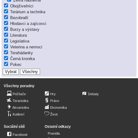
Želva nádherná
Obojživelníci
Terárium a technika
Bezobratlí
Hlodavci a zajícovci
Burzy a výstavy
Literatura
Legislativa
Veterina a nemoci
Terahádanky
Černá kronika
Pokec
Všechny poradny
Počítače
Hry
Debaty
Teraristika
Právo
Akvaristika
Ekonomika
Kutilství
Život
Sociální sítě
Ostatní odkazy
Pravidla
Facebook