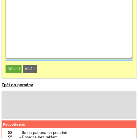
Zpět do poradny
Podpořte nás
$2
- Ikona patrona na poradně
$5
- Poradna bez reklam