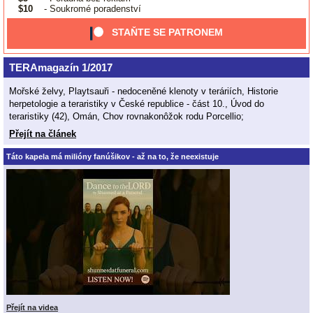
$10
- Soukromé poradenství
STAŇTE SE PATRONEM
TERAmagazín 1/2017
Mořské želvy, Playtsauři - nedoceněné klenoty v teráriích, Historie
herpetologie a teraristiky v České republice - část 10., Úvod do
teraristiky (42), Omán, Chov rovnakonôžok rodu Porcellio;
Přejít na článek
Táto kapela má milióny fanúšikov - až na to, že neexistuje
Přejít na videa