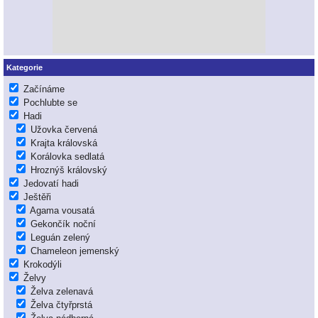
Kategorie
Začínáme
Pochlubte se
Hadi
Užovka červená
Krajta královská
Korálovka sedlatá
Hroznýš královský
Jedovatí hadi
Ještěři
Agama vousatá
Gekončík noční
Leguán zelený
Chameleon jemenský
Krokodýli
Želvy
Želva zelenavá
Želva čtyřprstá