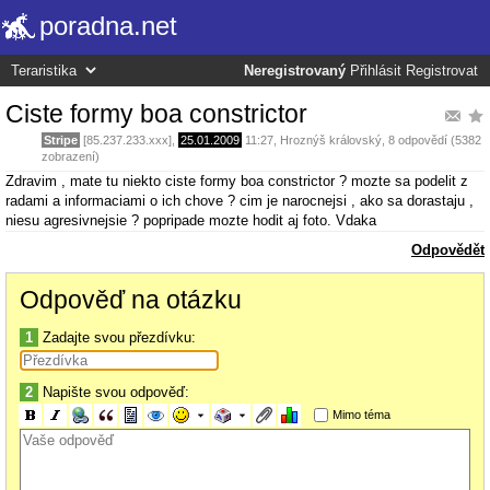
poradna.net
Neregistrovaný
Přihlásit
Registrovat
Ciste formy boa constrictor
Stripe
[85.237.233.xxx],
25.01.2009
11:27
,
Hroznýš královský
, 8 odpovědí (5382
zobrazení)
Zdravim , mate tu niekto ciste formy boa constrictor ? mozte sa podelit z
radami a informaciami o ich chove ? cim je narocnejsi , ako sa dorastaju ,
niesu agresivnejsie ? popripade mozte hodit aj foto. Vdaka
Odpovědět
Odpověď na otázku
1
Zadajte svou přezdívku:
2
Napište svou odpověď:
Mimo téma