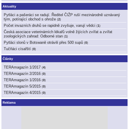
Aktuality
Pytláci a pašeráci se radují. Ředitel ČIŽP ruší mezinárodně uznávaný
tým, potírající obchod s ohrože
(
2
)
Počet invazních druhů se rapidně zvyšuje, varují vědci
(
1
)
Česká asociace veterinárních lékařů volně žijících zvířat a zvířat
zoologických zahrad: Odborné stan
(
1
)
Pytláci slonů v Botswaně otrávili přes 500 supů
(
0
)
Tučňáci císařští
(
0
)
Články
TERAmagazín 1/2017
(
4
)
TERAmagazín 2/2016
(
0
)
TERAmagazín 1/2016
(
0
)
TERAmagazín 5/2015
(
0
)
TERAmagazín 4/2015
(
0
)
Reklama