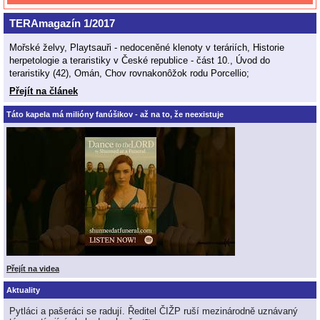
TERAmagazín 1/2017
Mořské želvy, Playtsauři - nedoceněné klenoty v teráriích, Historie
herpetologie a teraristiky v České republice - část 10., Úvod do
teraristiky (42), Omán, Chov rovnakonôžok rodu Porcellio;
Přejít na článek
Táto kapela má milióny fanúšikov - až na to, že neexistuje
Přejít na videa
Aktuality
Pytláci a pašeráci se radují. Ředitel ČIŽP ruší mezinárodně uznávaný