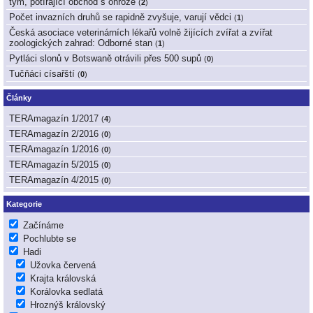
tým, potírající obchod s ohrože
(
2
)
Počet invazních druhů se rapidně zvyšuje, varují vědci
(
1
)
Česká asociace veterinárních lékařů volně žijících zvířat a zvířat
zoologických zahrad: Odborné stan
(
1
)
Pytláci slonů v Botswaně otrávili přes 500 supů
(
0
)
Tučňáci císařští
(
0
)
Články
TERAmagazín 1/2017
(
4
)
TERAmagazín 2/2016
(
0
)
TERAmagazín 1/2016
(
0
)
TERAmagazín 5/2015
(
0
)
TERAmagazín 4/2015
(
0
)
Kategorie
Začínáme
Pochlubte se
Hadi
Užovka červená
Krajta královská
Korálovka sedlatá
Hroznýš královský