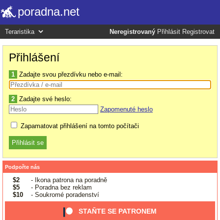
poradna.net
Neregistrovaný
Přihlásit
Registrovat
Přihlášení
1
Zadajte svou přezdívku nebo e-mail:
2
Zadajte své heslo:
Zapomenuté heslo
Zapamatovat přihlášení na tomto počítači
Podpořte nás
$2
- Ikona patrona na poradně
$5
- Poradna bez reklam
$10
- Soukromé poradenství
STAŇTE SE PATRONEM