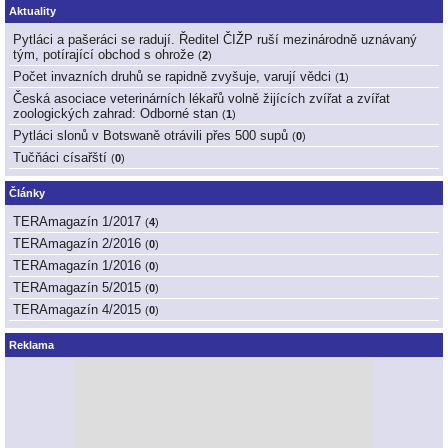
Aktuality
Pytláci a pašeráci se radují. Ředitel ČIŽP ruší mezinárodně uznávaný
tým, potírající obchod s ohrože
(
2
)
Počet invazních druhů se rapidně zvyšuje, varují vědci
(
1
)
Česká asociace veterinárních lékařů volně žijících zvířat a zvířat
zoologických zahrad: Odborné stan
(
1
)
Pytláci slonů v Botswaně otrávili přes 500 supů
(
0
)
Tučňáci císařští
(
0
)
Články
TERAmagazín 1/2017
(
4
)
TERAmagazín 2/2016
(
0
)
TERAmagazín 1/2016
(
0
)
TERAmagazín 5/2015
(
0
)
TERAmagazín 4/2015
(
0
)
Reklama