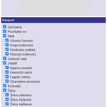
Kategorie
Začínáme
Pochlubte se
Hadi
Užovka červená
Krajta královská
Korálovka sedlatá
Hroznýš královský
Jedovatí hadi
Ještěři
Agama vousatá
Gekončík noční
Leguán zelený
Chameleon jemenský
Krokodýli
Želvy
Želva zelenavá
Želva čtyřprstá
Želva nádherná