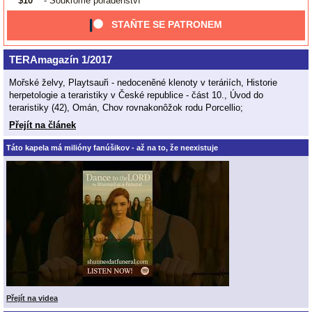
$10
- Soukromé poradenství
STAŇTE SE PATRONEM
TERAmagazín 1/2017
Mořské želvy, Playtsauři - nedoceněné klenoty v teráriích, Historie
herpetologie a teraristiky v České republice - část 10., Úvod do
teraristiky (42), Omán, Chov rovnakonôžok rodu Porcellio;
Přejít na článek
Táto kapela má milióny fanúšikov - až na to, že neexistuje
Přejít na videa