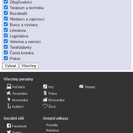
Obojživelníci
Terárium a technika
Bezobratlí
Hlodavci a zajícovci
Burzy a výstavy
Literatura
Legislativa
Veterina a nemoci
Terahádanky
Černá kronika
Pokec
Všechny poradny
Počítače
Hry
Debaty
Teraristika
Právo
Akvaristika
Ekonomika
Kutilství
Život
Sociální sítě
Ostatní odkazy
Pravidla
Facebook
Reklama
Twitter