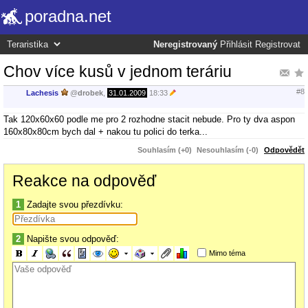
poradna.net
Neregistrovaný
Přihlásit
Registrovat
Chov více kusů v jednom teráriu
#8
Lachesis
@
drobek
,
31.01.2009
18:33
Tak 120x60x60 podle me pro 2 rozhodne stacit nebude. Pro ty dva aspon
160x80x80cm bych dal + nakou tu polici do terka...
Souhlasím (+0)
Nesouhlasím (-0)
Odpovědět
Reakce na odpověď
1
Zadajte svou přezdívku:
2
Napište svou odpověď:
Mimo téma