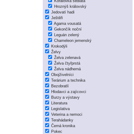
Korálovka sedlatá
Hroznýš královský
Jedovatí hadi
Ještěři
Agama vousatá
Gekončík noční
Leguán zelený
Chameleon jemenský
Krokodýli
Želvy
Želva zelenavá
Želva čtyřprstá
Želva nádherná
Obojživelníci
Terárium a technika
Bezobratlí
Hlodavci a zajícovci
Burzy a výstavy
Literatura
Legislativa
Veterina a nemoci
Terahádanky
Černá kronika
Pokec