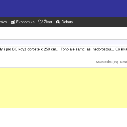
rávo
Ekonomika
Život
Debaty
lý i pro BC když doroste k 250 cm... Toho ale samci asi nedorostou... Co říka
Souhlasím (+0)
Neso