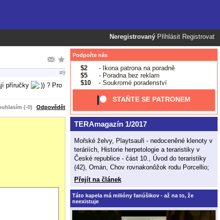
Neregistrovaný
Přihlásit
Registrovat
Podpořte nás
$2
- Ikona patrona na poradně
#9
$5
- Poradna bez reklam
$10
- Soukromé poradenství
jí příručky
? Pro
STAŇTE SE PATRONEM
uhlasím (-0)
Odpovědět
TERAmagazín 1/2017
Mořské želvy, Playtsauři - nedoceněné klenoty v
teráriích, Historie herpetologie a teraristiky v
České republice - část 10., Úvod do teraristiky
(42), Omán, Chov rovnakonôžok rodu Porcellio;
Přejít na článek
Táto kapela má milióny fanúšikov - až na to, že
neexistuje