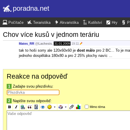
poradna.net
Počítače
Teraristika
Akvaristika
Kutilství
Hry
P
Chov více kusů v jednom teráriu
Mates_RR
@
Lachesis
,
31.01.2009
19:11
tak to hoši sorry ale 120x60x60 je
dost málo
pro 2 BC... To je ma
jednoho dospěláka 180x80 a pro 2 25% plochy navíc ...
Reakce na odpověď
1
Zadajte svou přezdívku:
2
Napište svou odpověď:
Mimo téma