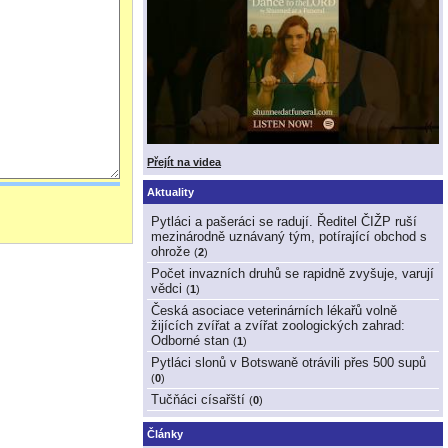
Přejít na videa
Aktuality
Pytláci a pašeráci se radují. Ředitel ČIŽP ruší
mezinárodně uznávaný tým, potírající obchod s
ohrože
(
2
)
Počet invazních druhů se rapidně zvyšuje, varují
vědci
(
1
)
Česká asociace veterinárních lékařů volně
žijících zvířat a zvířat zoologických zahrad:
Odborné stan
(
1
)
Pytláci slonů v Botswaně otrávili přes 500 supů
(
0
)
Tučňáci císařští
(
0
)
Články