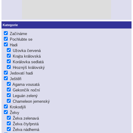
Kategorie
Začínáme
Pochlubte se
Hadi
Užovka červená
Krajta královská
Korálovka sedlatá
Hroznýš královský
Jedovatí hadi
Ještěři
Agama vousatá
Gekončík noční
Leguán zelený
Chameleon jemenský
Krokodýli
Želvy
Želva zelenavá
Želva čtyřprstá
Želva nádherná