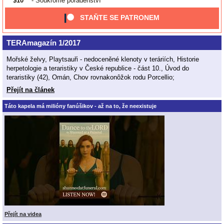
$10
- Soukromé poradenství
STAŇTE SE PATRONEM
TERAmagazín 1/2017
Mořské želvy, Playtsauři - nedoceněné klenoty v teráriích, Historie
herpetologie a teraristiky v České republice - část 10., Úvod do
teraristiky (42), Omán, Chov rovnakonôžok rodu Porcellio;
Přejít na článek
Táto kapela má milióny fanúšikov - až na to, že neexistuje
Přejít na videa