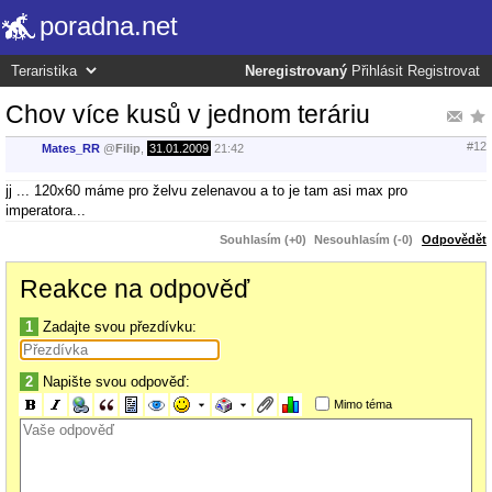
poradna.net
Neregistrovaný
Přihlásit
Registrovat
Chov více kusů v jednom teráriu
#12
Mates_RR
@
Filip
,
31.01.2009
21:42
jj ... 120x60 máme pro želvu zelenavou a to je tam asi max pro
imperatora...
Souhlasím (+0)
Nesouhlasím (-0)
Odpovědět
Reakce na odpověď
1
Zadajte svou přezdívku:
2
Napište svou odpověď:
Mimo téma