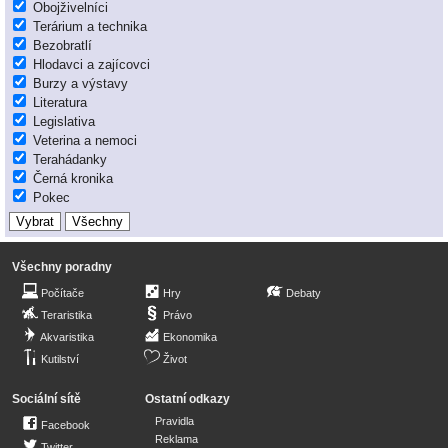
Obojživelníci
Terárium a technika
Bezobratlí
Hlodavci a zajícovci
Burzy a výstavy
Literatura
Legislativa
Veterina a nemoci
Terahádanky
Černá kronika
Pokec
Všechny poradny
Počítače
Hry
Debaty
Teraristika
Právo
Akvaristika
Ekonomika
Kutilství
Život
Sociální sítě
Ostatní odkazy
Pravidla
Facebook
Reklama
Twitter