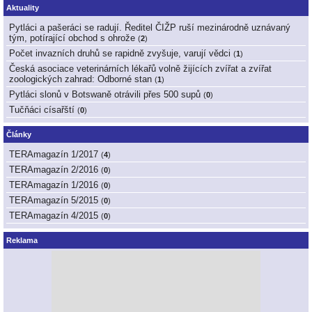
Aktuality
Pytláci a pašeráci se radují. Ředitel ČIŽP ruší mezinárodně uznávaný
tým, potírající obchod s ohrože
(
2
)
Počet invazních druhů se rapidně zvyšuje, varují vědci
(
1
)
Česká asociace veterinárních lékařů volně žijících zvířat a zvířat
zoologických zahrad: Odborné stan
(
1
)
Pytláci slonů v Botswaně otrávili přes 500 supů
(
0
)
Tučňáci císařští
(
0
)
Články
TERAmagazín 1/2017
(
4
)
TERAmagazín 2/2016
(
0
)
TERAmagazín 1/2016
(
0
)
TERAmagazín 5/2015
(
0
)
TERAmagazín 4/2015
(
0
)
Reklama