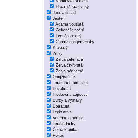
Korálovka sedlatá
Hroznýš královský
Jedovatí hadi
Ještěři
Agama vousatá
Gekončík noční
Leguán zelený
Chameleon jemenský
Krokodýli
Želvy
Želva zelenavá
Želva čtyřprstá
Želva nádherná
Obojživelníci
Terárium a technika
Bezobratlí
Hlodavci a zajícovci
Burzy a výstavy
Literatura
Legislativa
Veterina a nemoci
Terahádanky
Černá kronika
Pokec