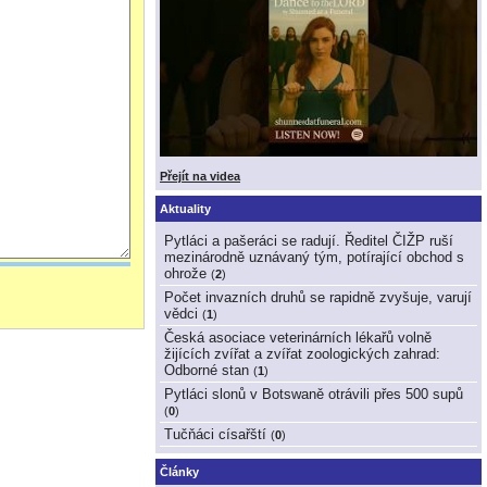
Přejít na videa
Aktuality
Pytláci a pašeráci se radují. Ředitel ČIŽP ruší
mezinárodně uznávaný tým, potírající obchod s
ohrože
(
2
)
Počet invazních druhů se rapidně zvyšuje, varují
vědci
(
1
)
Česká asociace veterinárních lékařů volně
žijících zvířat a zvířat zoologických zahrad:
Odborné stan
(
1
)
Pytláci slonů v Botswaně otrávili přes 500 supů
(
0
)
Tučňáci císařští
(
0
)
Články