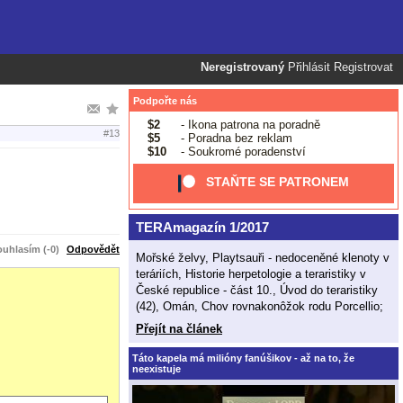
Neregistrovaný
Přihlásit
Registrovat
Podpořte nás
$2
- Ikona patrona na poradně
#13
$5
- Poradna bez reklam
$10
- Soukromé poradenství
STAŇTE SE PATRONEM
TERAmagazín 1/2017
uhlasím (-0)
Odpovědět
Mořské želvy, Playtsauři - nedoceněné klenoty v
teráriích, Historie herpetologie a teraristiky v
České republice - část 10., Úvod do teraristiky
(42), Omán, Chov rovnakonôžok rodu Porcellio;
Přejít na článek
Táto kapela má milióny fanúšikov - až na to, že
neexistuje