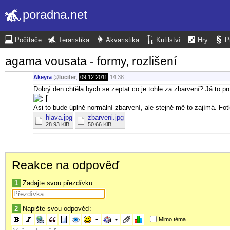
poradna.net
Počítače
Teraristika
Akvaristika
Kutilství
Hry
P
agama vousata - formy, rozlišení
Akeyra
@
lucifer
,
09.12.2011
14:38
Dobrý den chtěla bych se zeptat co je tohle za zbarvení? Já to p
Asi to bude úplně normální zbarvení, ale stejně mě to zajímá. Fo
hlava.jpg
zbarveni.jpg
28.93 KiB
50.66 KiB
Reakce na odpověď
1
Zadajte svou přezdívku:
2
Napište svou odpověď:
Mimo téma