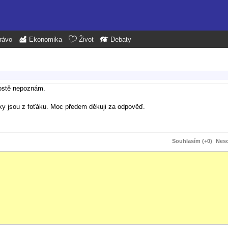
rávo
Ekonomika
Život
Debaty
rostě nepoznám.
tky jsou z foťáku. Moc předem děkuji za odpověď.
Souhlasím (+0)
Neso