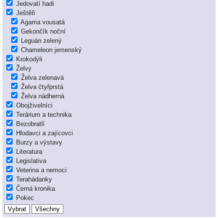
Jedovatí hadi
Ještěři
Agama vousatá
Gekončík noční
Leguán zelený
Chameleon jemenský
Krokodýli
Želvy
Želva zelenavá
Želva čtyřprstá
Želva nádherná
Obojživelníci
Terárium a technika
Bezobratlí
Hlodavci a zajícovci
Burzy a výstavy
Literatura
Legislativa
Veterina a nemoci
Terahádanky
Černá kronika
Pokec