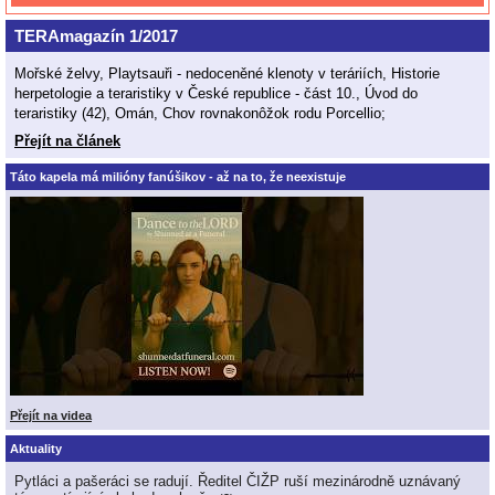
TERAmagazín 1/2017
Mořské želvy, Playtsauři - nedoceněné klenoty v teráriích, Historie
herpetologie a teraristiky v České republice - část 10., Úvod do
teraristiky (42), Omán, Chov rovnakonôžok rodu Porcellio;
Přejít na článek
Táto kapela má milióny fanúšikov - až na to, že neexistuje
Přejít na videa
Aktuality
Pytláci a pašeráci se radují. Ředitel ČIŽP ruší mezinárodně uznávaný