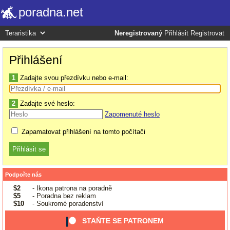
poradna.net
Neregistrovaný
Přihlásit
Registrovat
Přihlášení
1
Zadajte svou přezdívku nebo e-mail:
2
Zadajte své heslo:
Zapomenuté heslo
Zapamatovat přihlášení na tomto počítači
Podpořte nás
$2
- Ikona patrona na poradně
$5
- Poradna bez reklam
$10
- Soukromé poradenství
STAŇTE SE PATRONEM