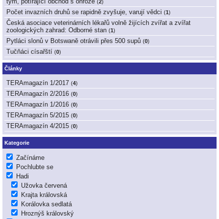
tým, potírající obchod s ohrože
(
2
)
Počet invazních druhů se rapidně zvyšuje, varují vědci
(
1
)
Česká asociace veterinárních lékařů volně žijících zvířat a zvířat
zoologických zahrad: Odborné stan
(
1
)
Pytláci slonů v Botswaně otrávili přes 500 supů
(
0
)
Tučňáci císařští
(
0
)
Články
TERAmagazín 1/2017
(
4
)
TERAmagazín 2/2016
(
0
)
TERAmagazín 1/2016
(
0
)
TERAmagazín 5/2015
(
0
)
TERAmagazín 4/2015
(
0
)
Kategorie
Začínáme
Pochlubte se
Hadi
Užovka červená
Krajta královská
Korálovka sedlatá
Hroznýš královský