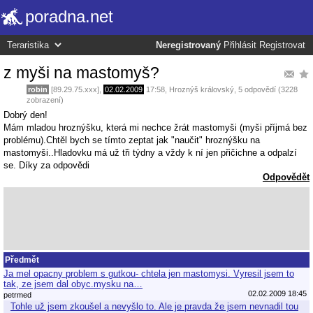
poradna.net
Neregistrovaný
Přihlásit
Registrovat
z myši na mastomyš?
robin
[89.29.75.xxx],
02.02.2009
17:58
,
Hroznýš královský
, 5 odpovědí (3228
zobrazení)
Dobrý den!
Mám mladou hroznýšku, která mi nechce žrát mastomyši (myši příjmá bez
problému).Chtěl bych se tímto zeptat jak "naučit" hroznýšku na
mastomyši..Hladovku má už tři týdny a vždy k ní jen přičichne a odpalzí
se. Díky za odpovědi
Odpovědět
Předmět
Ja mel opacny problem s gutkou- chtela jen mastomysi. Vyresil jsem to
tak, ze jsem dal obyc.mysku na…
02.02.2009 18:45
petrmed
Tohle už jsem zkoušel a nevyšlo to. Ale je pravda že jsem nevnadil tou