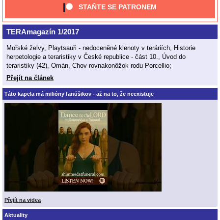
STAŇTE SE PATRONEM
TERAmagazín 1/2017
Mořské želvy, Playtsauři - nedoceněné klenoty v teráriích, Historie
herpetologie a teraristiky v České republice - část 10., Úvod do
teraristiky (42), Omán, Chov rovnakonôžok rodu Porcellio;
Přejít na článek
Táto kapela má milióny fanúšikov - až na to, že neexistuje
Přejít na videa
Aktuality