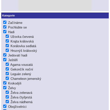
Kategorie
Začínáme
Pochlubte se
Hadi
Užovka červená
Krajta královská
Korálovka sedlatá
Hroznýš královský
Jedovatí hadi
Ještěři
Agama vousatá
Gekončík noční
Leguán zelený
Chameleon jemenský
Krokodýli
Želvy
Želva zelenavá
Želva čtyřprstá
Želva nádherná
Obojživelníci