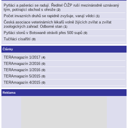
Pytláci a pašeráci se radují. Ředitel ČIŽP ruší mezinárodně uznávaný
tým, potírající obchod s ohrože
(
2
)
Počet invazních druhů se rapidně zvyšuje, varují vědci
(
1
)
Česká asociace veterinárních lékařů volně žijících zvířat a zvířat
zoologických zahrad: Odborné stan
(
1
)
Pytláci slonů v Botswaně otrávili přes 500 supů
(
0
)
Tučňáci císařští
(
0
)
Články
TERAmagazín 1/2017
(
4
)
TERAmagazín 2/2016
(
0
)
TERAmagazín 1/2016
(
0
)
TERAmagazín 5/2015
(
0
)
TERAmagazín 4/2015
(
0
)
Reklama