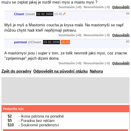
muzu se zeptat jakej je rozdil mezi mysi a masto mysi ?
Souhlasím (+0)
Nesouhlasím (-0)
Odpovědět
#4
Cheert
@
exel
,
02.02.2009
19:48
Myš je myš a Mastomis coucha je krysa malá. Na mastomyši se např.
můžou chytit hadi kteří nepřijímají potravu.
Souhlasím (+0)
Nesouhlasím (-0)
Odpovědět
#5
petrmed
@
Cheert
,
03.02.2009
20:05
A mastomysi jsou i super v tom, ze tolik nesmrdi jako mysi, coz znacne
"zprijemnuje" jejich drzeni doma.
Souhlasím (+0)
Nesouhlasím (-0)
Odpovědět
Zpět do poradny
Odpovědět na původní otázku
Nahoru
Podpořte nás
$2
- Ikona patrona na poradně
$5
- Poradna bez reklam
$10
- Soukromé poradenství