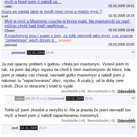
myší a hned jsem jí nabídl na…
02.02.2009 19:01
robin
muzu se zeptat jakej je rozdil mezi mysi a masto mysi ?
02.02.2009 19:23
exel
Myš je myš a Mastomis coucha je krysa malá. Na mastomyši se např.
můžou chytit hadi kteří nepřijímaj…
02.02.2009 19:48
Cheert
A mastomysi jsou i super v tom, ze tolik nesmrdi jako mysi, coz znacne
"zprijemnuje" jejich drzeni d…
poslední
03.02.2009 20:05
petrmed
#1
petrmed
,
02.02.2009
18:45
Ja mel opacny problem s gutkou- chtela jen mastomysi. Vyresil jsem to
tak, ze jsem dal obyc.mysku na chvili k trem mastomysim do klece, kde
jsem je nejaky cas choval, navnadil gutku mastomysi a nabidl jsem ji
nakonec tu "napachovanou" obyc. mysku. A vzala ji, od te doby zere
cokoli. Zkus to obracene:) snad to vyjde.
Souhlasím (+0)
Nesouhlasím (-0)
Odpovědět
#2
robin
[89.29.75.xxx]
@
petrmed
,
02.02.2009
19:01
Tohle už jsem zkoušel a nevyšlo to. Ale je pravda že jsem nevnadil tou
myší a hned jsem jí nabídl napachovanou mastomyš.
Souhlasím (+0)
Nesouhlasím (-0)
Odpovědět
#3
exel
,
02.02.2009
19:23