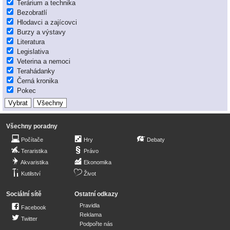
Terárium a technika
Bezobratlí
Hlodavci a zajícovci
Burzy a výstavy
Literatura
Legislativa
Veterina a nemoci
Terahádanky
Černá kronika
Pokec
Všechny poradny
Počítače
Hry
Debaty
Teraristika
Právo
Akvaristika
Ekonomika
Kutilství
Život
Sociální sítě
Ostatní odkazy
Pravidla
Facebook
Reklama
Twitter
Podpořte nás