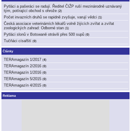
Pytláci a pašeráci se radují. Ředitel ČIŽP ruší mezinárodně uznávaný
tým, potírající obchod s ohrože
(
2
)
Počet invazních druhů se rapidně zvyšuje, varují vědci
(
1
)
Česká asociace veterinárních lékařů volně žijících zvířat a zvířat
zoologických zahrad: Odborné stan
(
1
)
Pytláci slonů v Botswaně otrávili přes 500 supů
(
0
)
Tučňáci císařští
(
0
)
Články
TERAmagazín 1/2017
(
4
)
TERAmagazín 2/2016
(
0
)
TERAmagazín 1/2016
(
0
)
TERAmagazín 5/2015
(
0
)
TERAmagazín 4/2015
(
0
)
Reklama