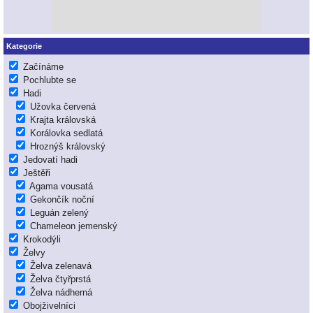
Kategorie
Začínáme
Pochlubte se
Hadi
Užovka červená
Krajta královská
Korálovka sedlatá
Hroznýš královský
Jedovatí hadi
Ještěři
Agama vousatá
Gekončík noční
Leguán zelený
Chameleon jemenský
Krokodýli
Želvy
Želva zelenavá
Želva čtyřprstá
Želva nádherná
Obojživelníci