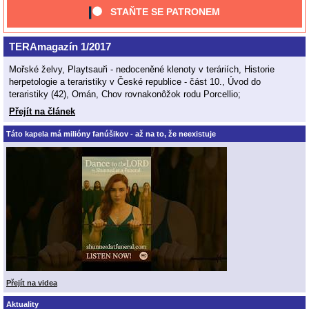
STAŇTE SE PATRONEM
TERAmagazín 1/2017
Mořské želvy, Playtsauři - nedoceněné klenoty v teráriích, Historie
herpetologie a teraristiky v České republice - část 10., Úvod do
teraristiky (42), Omán, Chov rovnakonôžok rodu Porcellio;
Přejít na článek
Táto kapela má milióny fanúšikov - až na to, že neexistuje
Přejít na videa
Aktuality