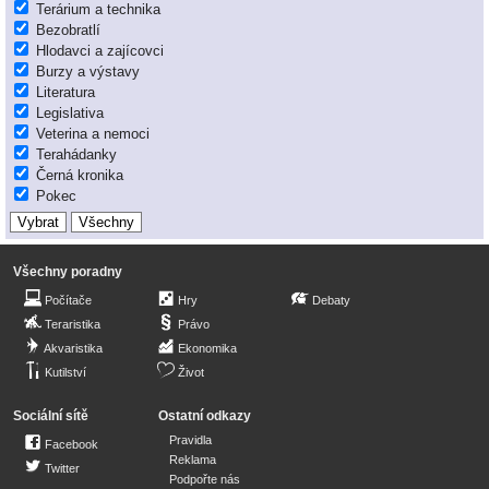
Terárium a technika
Bezobratlí
Hlodavci a zajícovci
Burzy a výstavy
Literatura
Legislativa
Veterina a nemoci
Terahádanky
Černá kronika
Pokec
Všechny poradny
Počítače
Hry
Debaty
Teraristika
Právo
Akvaristika
Ekonomika
Kutilství
Život
Sociální sítě
Ostatní odkazy
Pravidla
Facebook
Reklama
Twitter
Podpořte nás