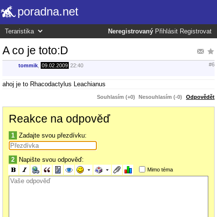
poradna.net
Neregistrovaný
Přihlásit
Registrovat
A co je toto:D
#6
tommik
,
09.02.2009
22:40
ahoj je to Rhacodactylus Leachianus
Souhlasím (+0)
Nesouhlasím (-0)
Odpovědět
Reakce na odpověď
1
Zadajte svou přezdívku:
2
Napište svou odpověď:
Mimo téma