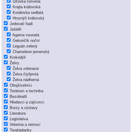
Užovka červená
Krajta královská
Korálovka sedlatá
Hroznýš královský
Jedovatí hadi
Ještěři
Agama vousatá
Gekončík noční
Leguán zelený
Chameleon jemenský
Krokodýli
Želvy
Želva zelenavá
Želva čtyřprstá
Želva nádherná
Obojživelníci
Terárium a technika
Bezobratlí
Hlodavci a zajícovci
Burzy a výstavy
Literatura
Legislativa
Veterina a nemoci
Terahádanky