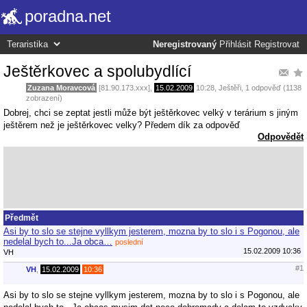
poradna.net
Neregistrovaný
Přihlásit
Registrovat
Ještěrkovec a spolubydlící
Zuzana Moravcová
[81.90.173.xxx],
15.02.2009
10:28
,
Ještěři
, 1 odpověď (1138
zobrazení)
Dobrej, chci se zeptat jestli může být ještěrkovec velký v terárium s jiným
ještěrem než je ještěrkovec velky? Předem dík za odpověď
Odpovědět
Předmět
Asi by to slo se stejne vyllkym jesterem, mozna by to slo i s Pogonou, ale
nedelal bych to...Ja obca…
poslední
15.02.2009 10:36
VH
#1
VH
,
15.02.2009
10:36
Asi by to slo se stejne vyllkym jesterem, mozna by to slo i s Pogonou, ale