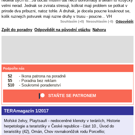
nedelal bych to...Ja obcas musim dat neco dohromady a delam to vzdycky
velmi nerad. Jednak se zvirata stresuji, kolkrat maji problem se potkat v
prirode dva pribuzni, natoz tohle. A druhak, je docela poucne kouknout se,
kolik ruznejch potvurek maji ruzne druhy v trusu - poucne... VH
Souhlasím (+0)
Nesouhlasím (-0)
Odpovědět
Zpět do poradny
Odpovědět na původní otázku
Nahoru
Podpořte nás
$2
- Ikona patrona na poradně
$5
- Poradna bez reklam
$10
- Soukromé poradenství
STAŇTE SE PATRONEM
TERAmagazín 1/2017
Mořské želvy, Playtsauři - nedoceněné klenoty v teráriích, Historie
herpetologie a teraristiky v České republice - část 10., Úvod do
teraristiky (42), Omán, Chov rovnakonôžok rodu Porcellio;