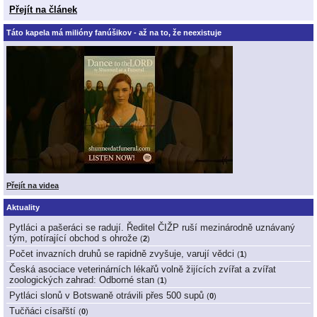
Přejít na článek
Táto kapela má milióny fanúšikov - až na to, že neexistuje
Přejít na videa
Aktuality
Pytláci a pašeráci se radují. Ředitel ČIŽP ruší mezinárodně uznávaný
tým, potírající obchod s ohrože
(
2
)
Počet invazních druhů se rapidně zvyšuje, varují vědci
(
1
)
Česká asociace veterinárních lékařů volně žijících zvířat a zvířat
zoologických zahrad: Odborné stan
(
1
)
Pytláci slonů v Botswaně otrávili přes 500 supů
(
0
)
Tučňáci císařští
(
0
)