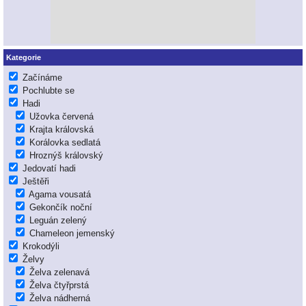
Kategorie
Začínáme
Pochlubte se
Hadi
Užovka červená
Krajta královská
Korálovka sedlatá
Hroznýš královský
Jedovatí hadi
Ještěři
Agama vousatá
Gekončík noční
Leguán zelený
Chameleon jemenský
Krokodýli
Želvy
Želva zelenavá
Želva čtyřprstá
Želva nádherná