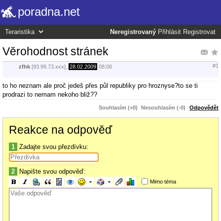
poradna.net
Neregistrovaný
Přihlásit
Registrovat
Věrohodnost stránek
#1
zfhk
[93.99.73.xxx],
28.02.2009
08:06
to ho neznam ale proč jedeš přes půl republiky pro hroznyse?to se ti
prodrazi to nemam nekoho bliž??
Souhlasím (+0)
Nesouhlasím (-0)
Odpovědět
Reakce na odpověď
1
Zadajte svou přezdívku:
2
Napište svou odpověď:
Mimo téma