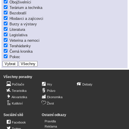
Obojživelníci
Terárium a technika
Bezobratlí
Hlodavci a zajícovci
Burzy a výstavy
Literatura
Legislativa
Veterina a nemoci
Terahádanky
Černá kronika
Pokec
Všechny poradny
Počítače
Hry
Debaty
Teraristika
Právo
Akvaristika
Ekonomika
Kutilství
Život
Sociální sítě
Ostatní odkazy
Pravidla
Facebook
Reklama
Twitter