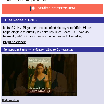
$10
- Soukromé poradenství
STAŇTE SE PATRONEM
TERAmagazín 1/2017
Mořské želvy, Playtsauři - nedoceněné klenoty v teráriích, Historie
herpetologie a teraristiky v České republice - část 10., Úvod do
teraristiky (42), Omán, Chov rovnakonôžok rodu Porcellio;
Přejít na článek
Táto kapela má milióny fanúšikov - až na to, že neexistuje
Přejít na videa