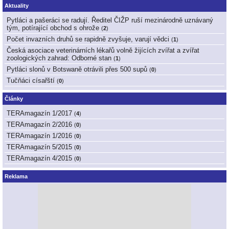
Aktuality
Pytláci a pašeráci se radují. Ředitel ČIŽP ruší mezinárodně uznávaný
tým, potírající obchod s ohrože
(
2
)
Počet invazních druhů se rapidně zvyšuje, varují vědci
(
1
)
Česká asociace veterinárních lékařů volně žijících zvířat a zvířat
zoologických zahrad: Odborné stan
(
1
)
Pytláci slonů v Botswaně otrávili přes 500 supů
(
0
)
Tučňáci císařští
(
0
)
Články
TERAmagazín 1/2017
(
4
)
TERAmagazín 2/2016
(
0
)
TERAmagazín 1/2016
(
0
)
TERAmagazín 5/2015
(
0
)
TERAmagazín 4/2015
(
0
)
Reklama