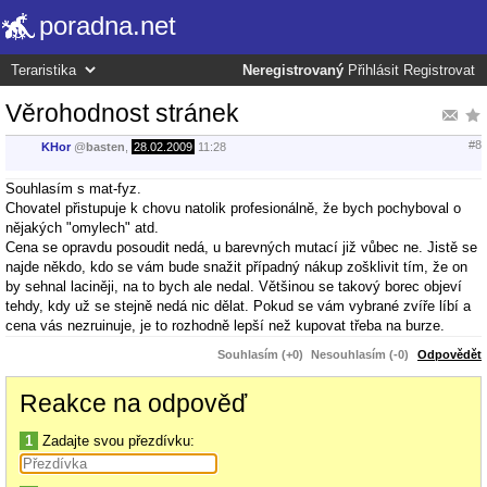
poradna.net
Neregistrovaný
Přihlásit
Registrovat
Věrohodnost stránek
#8
KHor
@
basten
,
28.02.2009
11:28
Souhlasím s mat-fyz.
Chovatel přistupuje k chovu natolik profesionálně, že bych pochyboval o
nějakých "omylech" atd.
Cena se opravdu posoudit nedá, u barevných mutací již vůbec ne. Jistě se
najde někdo, kdo se vám bude snažit případný nákup zošklivit tím, že on
by sehnal laciněji, na to bych ale nedal. Většinou se takový borec objeví
tehdy, kdy už se stejně nedá nic dělat. Pokud se vám vybrané zvíře líbí a
cena vás nezruinuje, je to rozhodně lepší než kupovat třeba na burze.
Souhlasím (+0)
Nesouhlasím (-0)
Odpovědět
Reakce na odpověď
1
Zadajte svou přezdívku: