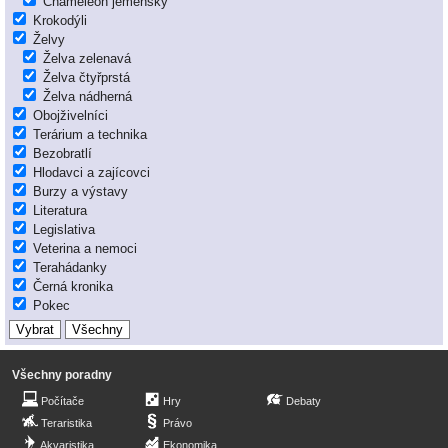
Chameleon jemenský
Krokodýli
Želvy
Želva zelenavá
Želva čtyřprstá
Želva nádherná
Obojživelníci
Terárium a technika
Bezobratlí
Hlodavci a zajícovci
Burzy a výstavy
Literatura
Legislativa
Veterina a nemoci
Terahádanky
Černá kronika
Pokec
Všechny poradny
Počítače
Hry
Debaty
Teraristika
Právo
Akvaristika
Ekonomika