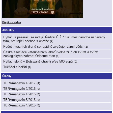
Přejít na videa
Aktuality
Pytláci a pašeráci se radují. Ředitel ČIŽP ruší mezinárodně uznávaný
tým, potírající obchod s ohrože
(
2
)
Počet invazních druhů se rapidně zvyšuje, varují vědci
(
1
)
Česká asociace veterinárních lékařů volně žijících zvířat a zvířat
zoologických zahrad: Odborné stan
(
1
)
Pytláci slonů v Botswaně otrávili přes 500 supů
(
0
)
Tučňáci císařští
(
0
)
Články
TERAmagazín 1/2017
(
4
)
TERAmagazín 2/2016
(
0
)
TERAmagazín 1/2016
(
0
)
TERAmagazín 5/2015
(
0
)
TERAmagazín 4/2015
(
0
)