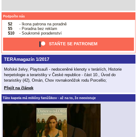
Podpořte nás
$2
- Ikona patrona na poradně
$5
- Poradna bez reklam
$10
- Soukromé poradenství
STAŇTE SE PATRONEM
TERAmagazín 1/2017
Mořské želvy, Playtsauři - nedoceněné klenoty v teráriích, Historie
herpetologie a teraristiky v České republice - část 10., Úvod do
teraristiky (42), Omán, Chov rovnakonôžok rodu Porcellio;
Přejít na článek
Táto kapela má milióny fanúšikov - až na to, že neexistuje