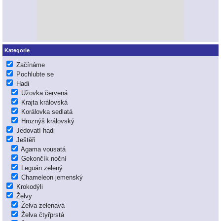
Kategorie
Začínáme
Pochlubte se
Hadi
Užovka červená
Krajta královská
Korálovka sedlatá
Hroznýš královský
Jedovatí hadi
Ještěři
Agama vousatá
Gekončík noční
Leguán zelený
Chameleon jemenský
Krokodýli
Želvy
Želva zelenavá
Želva čtyřprstá