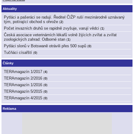
Aktuality
Pytláci a pašeráci se radují. Ředitel ČIŽP ruší mezinárodně uznávaný
tým, potírající obchod s ohrože
(
2
)
Počet invazních druhů se rapidně zvyšuje, varují vědci
(
1
)
Česká asociace veterinárních lékařů volně žijících zvířat a zvířat
zoologických zahrad: Odborné stan
(
1
)
Pytláci slonů v Botswaně otrávili přes 500 supů
(
0
)
Tučňáci císařští
(
0
)
Články
TERAmagazín 1/2017
(
4
)
TERAmagazín 2/2016
(
0
)
TERAmagazín 1/2016
(
0
)
TERAmagazín 5/2015
(
0
)
TERAmagazín 4/2015
(
0
)
Reklama