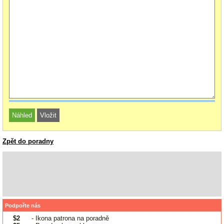
Zpět do poradny
Podpořte nás
$2
- Ikona patrona na poradně