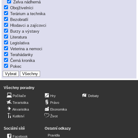
Želva nádherná
Obojživelníci
Terárium a technika
Bezobratlí
Hlodavci a zajícovci
Burzy a výstavy
Literatura
Legislativa
Veterina a nemoci
Terahádanky
Černá kronika
Pokec
Všechny poradny
Počítače
Hry
Debaty
Teraristika
Právo
Akvaristika
Ekonomika
Kutilství
Život
Sociální sítě
Ostatní odkazy
Pravidla
Facebook