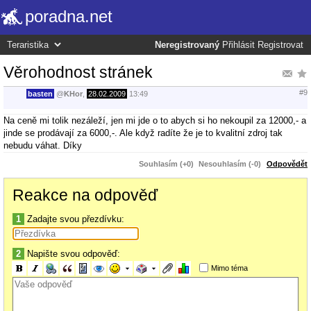
poradna.net
Neregistrovaný
Přihlásit
Registrovat
Věrohodnost stránek
#9
basten
@
KHor
,
28.02.2009
13:49
Na ceně mi tolik nezáleží, jen mi jde o to abych si ho nekoupil za 12000,- a
jinde se prodávají za 6000,-. Ale když radíte že je to kvalitní zdroj tak
nebudu váhat. Díky
Souhlasím (+0)
Nesouhlasím (-0)
Odpovědět
Reakce na odpověď
1
Zadajte svou přezdívku:
2
Napište svou odpověď:
Mimo téma