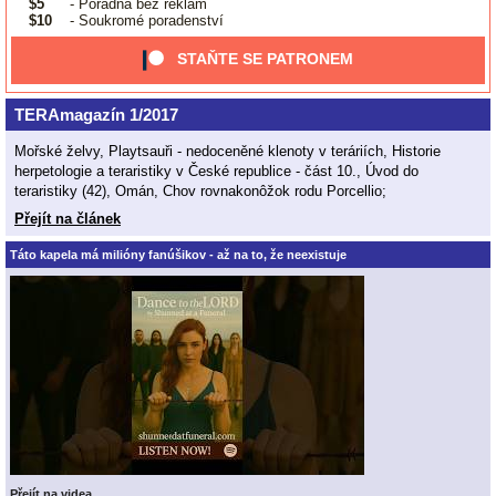
$5
- Poradna bez reklam
$10
- Soukromé poradenství
STAŇTE SE PATRONEM
TERAmagazín 1/2017
Mořské želvy, Playtsauři - nedoceněné klenoty v teráriích, Historie
herpetologie a teraristiky v České republice - část 10., Úvod do
teraristiky (42), Omán, Chov rovnakonôžok rodu Porcellio;
Přejít na článek
Táto kapela má milióny fanúšikov - až na to, že neexistuje
Přejít na videa