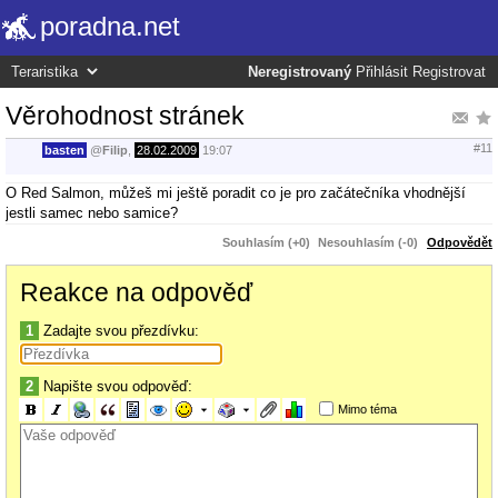
poradna.net
Neregistrovaný
Přihlásit
Registrovat
Věrohodnost stránek
#11
basten
@
Filip
,
28.02.2009
19:07
O Red Salmon, můžeš mi ještě poradit co je pro začátečníka vhodnější
jestli samec nebo samice?
Souhlasím (+0)
Nesouhlasím (-0)
Odpovědět
Reakce na odpověď
1
Zadajte svou přezdívku:
2
Napište svou odpověď:
Mimo téma