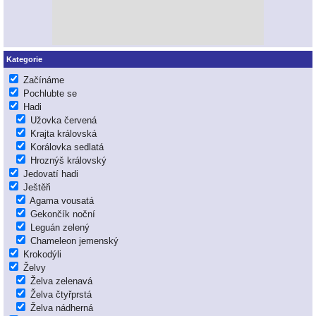
Kategorie
Začínáme
Pochlubte se
Hadi
Užovka červená
Krajta královská
Korálovka sedlatá
Hroznýš královský
Jedovatí hadi
Ještěři
Agama vousatá
Gekončík noční
Leguán zelený
Chameleon jemenský
Krokodýli
Želvy
Želva zelenavá
Želva čtyřprstá
Želva nádherná