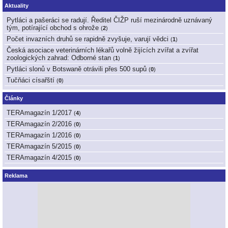
Aktuality
Pytláci a pašeráci se radují. Ředitel ČIŽP ruší mezinárodně uznávaný
tým, potírající obchod s ohrože
(
2
)
Počet invazních druhů se rapidně zvyšuje, varují vědci
(
1
)
Česká asociace veterinárních lékařů volně žijících zvířat a zvířat
zoologických zahrad: Odborné stan
(
1
)
Pytláci slonů v Botswaně otrávili přes 500 supů
(
0
)
Tučňáci císařští
(
0
)
Články
TERAmagazín 1/2017
(
4
)
TERAmagazín 2/2016
(
0
)
TERAmagazín 1/2016
(
0
)
TERAmagazín 5/2015
(
0
)
TERAmagazín 4/2015
(
0
)
Reklama