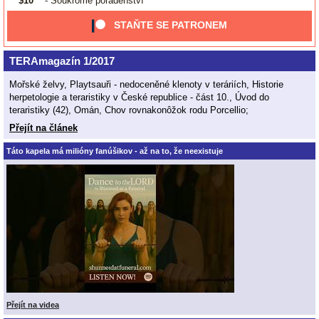
$10
- Soukromé poradenství
STAŇTE SE PATRONEM
TERAmagazín 1/2017
Mořské želvy, Playtsauři - nedoceněné klenoty v teráriích, Historie
herpetologie a teraristiky v České republice - část 10., Úvod do
teraristiky (42), Omán, Chov rovnakonôžok rodu Porcellio;
Přejít na článek
Táto kapela má milióny fanúšikov - až na to, že neexistuje
Přejít na videa