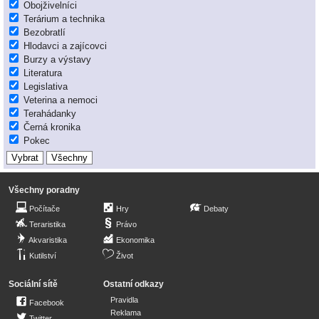
Obojživelníci
Terárium a technika
Bezobratlí
Hlodavci a zajícovci
Burzy a výstavy
Literatura
Legislativa
Veterina a nemoci
Terahádanky
Černá kronika
Pokec
Všechny poradny
Počítače
Hry
Debaty
Teraristika
Právo
Akvaristika
Ekonomika
Kutilství
Život
Sociální sítě
Ostatní odkazy
Pravidla
Facebook
Reklama
Twitter