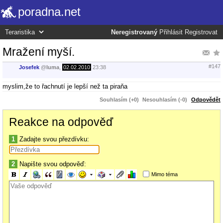
poradna.net
Neregistrovaný
Přihlásit
Registrovat
Mražení myší.
#147
Josefek
@
luma
,
02.02.2010
23:38
myslim,že to řachnutí je lepší než ta piraňa
Souhlasím (+0)
Nesouhlasím (-0)
Odpovědět
Reakce na odpověď
1
Zadajte svou přezdívku:
2
Napište svou odpověď:
Mimo téma