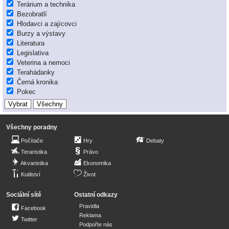
Terárium a technika
Bezobratlí
Hlodavci a zajícovci
Burzy a výstavy
Literatura
Legislativa
Veterina a nemoci
Terahádanky
Černá kronika
Pokec
Všechny poradny
Počítače
Hry
Debaty
Teraristika
Právo
Akvaristika
Ekonomika
Kutilství
Život
Sociální sítě
Ostatní odkazy
Pravidla
Facebook
Reklama
Twitter
Podpořte nás