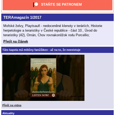
STAŇTE SE PATRONEM
TERAmagazín 1/2017
Mořské želvy, Playtsauři - nedoceněné klenoty v teráriích, Historie
herpetologie a teraristiky v České republice - část 10., Úvod do
teraristiky (42), Omán, Chov rovnakonôžok rodu Porcellio;
Přejít na článek
Táto kapela má milióny fanúšikov - až na to, že neexistuje
Přejít na videa
Aktuality