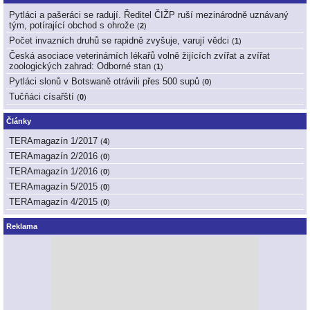
Pytláci a pašeráci se radují. Ředitel ČIŽP ruší mezinárodně uznávaný
tým, potírající obchod s ohrože
(
2
)
Počet invazních druhů se rapidně zvyšuje, varují vědci
(
1
)
Česká asociace veterinárních lékařů volně žijících zvířat a zvířat
zoologických zahrad: Odborné stan
(
1
)
Pytláci slonů v Botswaně otrávili přes 500 supů
(
0
)
Tučňáci císařští
(
0
)
Články
TERAmagazín 1/2017
(
4
)
TERAmagazín 2/2016
(
0
)
TERAmagazín 1/2016
(
0
)
TERAmagazín 5/2015
(
0
)
TERAmagazín 4/2015
(
0
)
Reklama