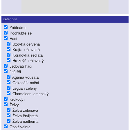
Kategorie
Začínáme
Pochlubte se
Hadi
Užovka červená
Krajta královská
Korálovka sedlatá
Hroznýš královský
Jedovatí hadi
Ještěři
Agama vousatá
Gekončík noční
Leguán zelený
Chameleon jemenský
Krokodýli
Želvy
Želva zelenavá
Želva čtyřprstá
Želva nádherná
Obojživelníci