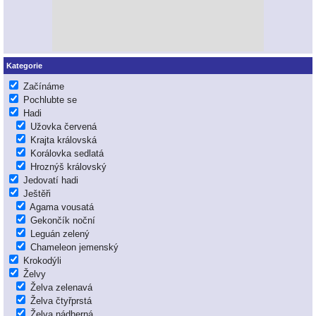
Kategorie
Začínáme
Pochlubte se
Hadi
Užovka červená
Krajta královská
Korálovka sedlatá
Hroznýš královský
Jedovatí hadi
Ještěři
Agama vousatá
Gekončík noční
Leguán zelený
Chameleon jemenský
Krokodýli
Želvy
Želva zelenavá
Želva čtyřprstá
Želva nádherná