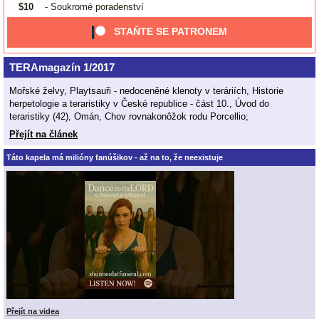
$10
- Soukromé poradenství
STAŇTE SE PATRONEM
TERAmagazín 1/2017
Mořské želvy, Playtsauři - nedoceněné klenoty v teráriích, Historie
herpetologie a teraristiky v České republice - část 10., Úvod do
teraristiky (42), Omán, Chov rovnakonôžok rodu Porcellio;
Přejít na článek
Táto kapela má milióny fanúšikov - až na to, že neexistuje
Přejít na videa