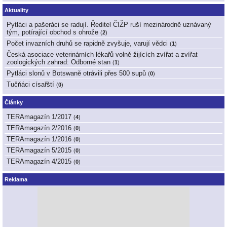
Aktuality
Pytláci a pašeráci se radují. Ředitel ČIŽP ruší mezinárodně uznávaný
tým, potírající obchod s ohrože
(
2
)
Počet invazních druhů se rapidně zvyšuje, varují vědci
(
1
)
Česká asociace veterinárních lékařů volně žijících zvířat a zvířat
zoologických zahrad: Odborné stan
(
1
)
Pytláci slonů v Botswaně otrávili přes 500 supů
(
0
)
Tučňáci císařští
(
0
)
Články
TERAmagazín 1/2017
(
4
)
TERAmagazín 2/2016
(
0
)
TERAmagazín 1/2016
(
0
)
TERAmagazín 5/2015
(
0
)
TERAmagazín 4/2015
(
0
)
Reklama