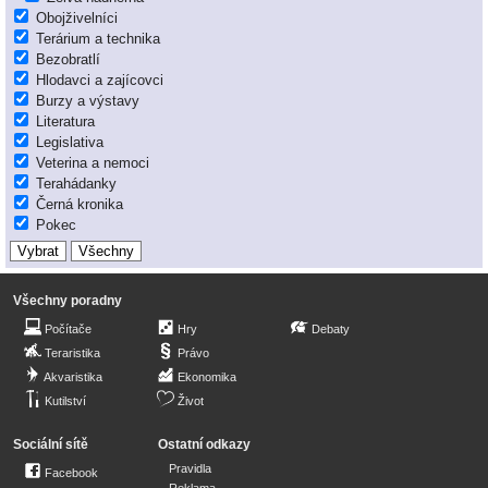
Obojživelníci
Terárium a technika
Bezobratlí
Hlodavci a zajícovci
Burzy a výstavy
Literatura
Legislativa
Veterina a nemoci
Terahádanky
Černá kronika
Pokec
Všechny poradny
Počítače
Hry
Debaty
Teraristika
Právo
Akvaristika
Ekonomika
Kutilství
Život
Sociální sítě
Ostatní odkazy
Pravidla
Facebook