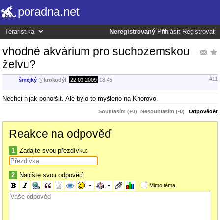
poradna.net
Neregistrovaný
Přihlásit
Registrovat
vhodné akvárium pro suchozemskou
želvu?
#11
šmejký
@
krokodýl
,
22.03.2009
18:45
Nechci nijak pohoršit. Ale bylo to myšleno na Khorovo.
Souhlasím (+0)
Nesouhlasím (-0)
Odpovědět
Reakce na odpověď
1
Zadajte svou přezdívku:
2
Napište svou odpověď:
Mimo téma