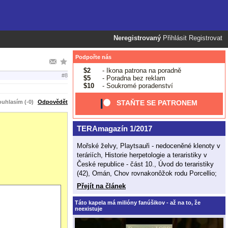
Neregistrovaný
Přihlásit
Registrovat
Podpořte nás
$2
- Ikona patrona na poradně
#8
$5
- Poradna bez reklam
$10
- Soukromé poradenství
uhlasím (-0)
Odpovědět
STAŇTE SE PATRONEM
TERAmagazín 1/2017
Mořské želvy, Playtsauři - nedoceněné klenoty v
teráriích, Historie herpetologie a teraristiky v
České republice - část 10., Úvod do teraristiky
(42), Omán, Chov rovnakonôžok rodu Porcellio;
Přejít na článek
Táto kapela má milióny fanúšikov - až na to, že
neexistuje