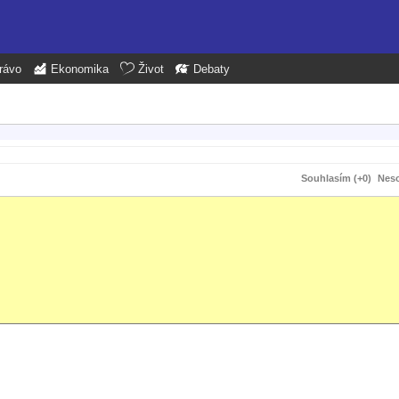
rávo
Ekonomika
Život
Debaty
Souhlasím (+0)
Neso