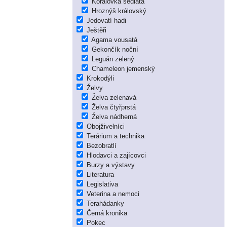
Korálovka sedlatá
Hroznýš královský
Jedovatí hadi
Ještěři
Agama vousatá
Gekončík noční
Leguán zelený
Chameleon jemenský
Krokodýli
Želvy
Želva zelenavá
Želva čtyřprstá
Želva nádherná
Obojživelníci
Terárium a technika
Bezobratlí
Hlodavci a zajícovci
Burzy a výstavy
Literatura
Legislativa
Veterina a nemoci
Terahádanky
Černá kronika
Pokec