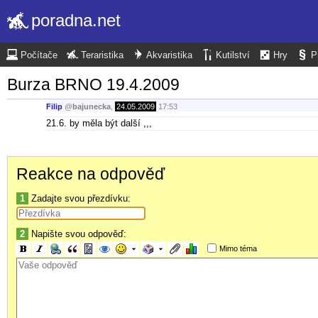
poradna.net
Počítače
Teraristika
Akvaristika
Kutilství
Hry
P
Burza BRNO 19.4.2009
Filip
@
bajunecka
,
24.05.2009
17:53
21.6. by měla být další ,,,
Reakce na odpověď
1
Zadajte svou přezdívku:
2
Napište svou odpověď:
Mimo téma