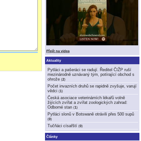
Přejít na videa
Aktuality
Pytláci a pašeráci se radují. Ředitel ČIŽP ruší
mezinárodně uznávaný tým, potírající obchod s
ohrože
(
2
)
Počet invazních druhů se rapidně zvyšuje, varují
vědci
(
1
)
Česká asociace veterinárních lékařů volně
žijících zvířat a zvířat zoologických zahrad:
Odborné stan
(
1
)
Pytláci slonů v Botswaně otrávili přes 500 supů
(
0
)
Tučňáci císařští
(
0
)
Články