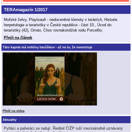
TERAmagazín 1/2017
Mořské želvy, Playtsauři - nedoceněné klenoty v teráriích, Historie
herpetologie a teraristiky v České republice - část 10., Úvod do
teraristiky (42), Omán, Chov rovnakonôžok rodu Porcellio;
Přejít na článek
Táto kapela má milióny fanúšikov - až na to, že neexistuje
Přejít na videa
Aktuality
Pytláci a pašeráci se radují. Ředitel ČIŽP ruší mezinárodně uznávaný