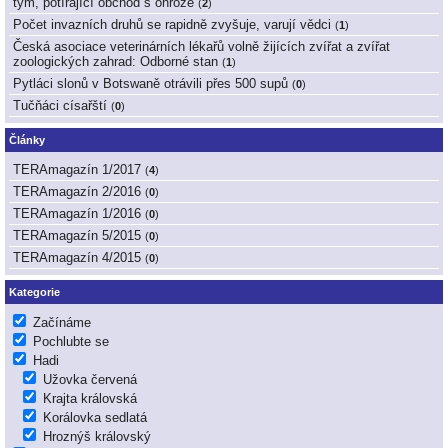
tým, potírající obchod s ohrože
(
2
)
Počet invazních druhů se rapidně zvyšuje, varují vědci
(
1
)
Česká asociace veterinárních lékařů volně žijících zvířat a zvířat
zoologických zahrad: Odborné stan
(
1
)
Pytláci slonů v Botswaně otrávili přes 500 supů
(
0
)
Tučňáci císařští
(
0
)
Články
TERAmagazín 1/2017
(
4
)
TERAmagazín 2/2016
(
0
)
TERAmagazín 1/2016
(
0
)
TERAmagazín 5/2015
(
0
)
TERAmagazín 4/2015
(
0
)
Kategorie
Začínáme
Pochlubte se
Hadi
Užovka červená
Krajta královská
Korálovka sedlatá
Hroznýš královský