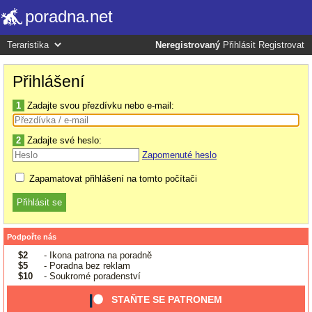
poradna.net
Neregistrovaný
Přihlásit
Registrovat
Přihlášení
1
Zadajte svou přezdívku nebo e-mail:
2
Zadajte své heslo:
Zapomenuté heslo
Zapamatovat přihlášení na tomto počítači
Podpořte nás
$2
- Ikona patrona na poradně
$5
- Poradna bez reklam
$10
- Soukromé poradenství
STAŇTE SE PATRONEM