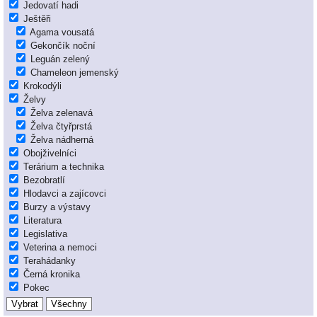
Jedovatí hadi
Ještěři
Agama vousatá
Gekončík noční
Leguán zelený
Chameleon jemenský
Krokodýli
Želvy
Želva zelenavá
Želva čtyřprstá
Želva nádherná
Obojživelníci
Terárium a technika
Bezobratlí
Hlodavci a zajícovci
Burzy a výstavy
Literatura
Legislativa
Veterina a nemoci
Terahádanky
Černá kronika
Pokec