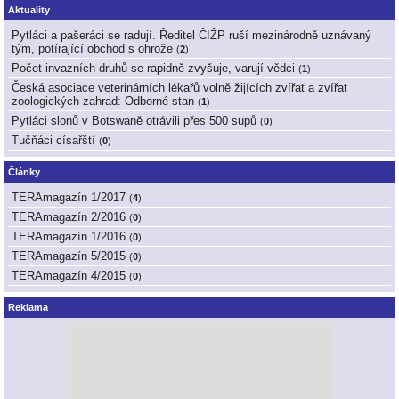
Aktuality
Pytláci a pašeráci se radují. Ředitel ČIŽP ruší mezinárodně uznávaný
tým, potírající obchod s ohrože
(
2
)
Počet invazních druhů se rapidně zvyšuje, varují vědci
(
1
)
Česká asociace veterinárních lékařů volně žijících zvířat a zvířat
zoologických zahrad: Odborné stan
(
1
)
Pytláci slonů v Botswaně otrávili přes 500 supů
(
0
)
Tučňáci císařští
(
0
)
Články
TERAmagazín 1/2017
(
4
)
TERAmagazín 2/2016
(
0
)
TERAmagazín 1/2016
(
0
)
TERAmagazín 5/2015
(
0
)
TERAmagazín 4/2015
(
0
)
Reklama