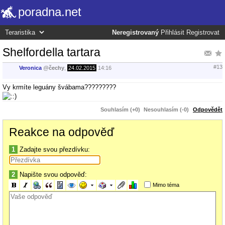
poradna.net
Neregistrovaný
Přihlásit
Registrovat
Shelfordella tartara
#13
Veronica
@
čechy
,
24.02.2015
14:16
Vy krmíte leguány švábama?????????
Souhlasím (+0)
Nesouhlasím (-0)
Odpovědět
Reakce na odpověď
1
Zadajte svou přezdívku:
2
Napište svou odpověď:
Mimo téma