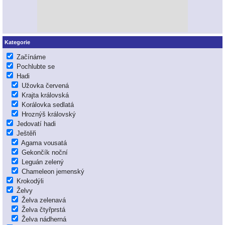
Kategorie
Začínáme
Pochlubte se
Hadi
Užovka červená
Krajta královská
Korálovka sedlatá
Hroznýš královský
Jedovatí hadi
Ještěři
Agama vousatá
Gekončík noční
Leguán zelený
Chameleon jemenský
Krokodýli
Želvy
Želva zelenavá
Želva čtyřprstá
Želva nádherná