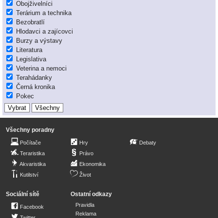
Obojživelníci
Terárium a technika
Bezobratlí
Hlodavci a zajícovci
Burzy a výstavy
Literatura
Legislativa
Veterina a nemoci
Terahádanky
Černá kronika
Pokec
Všechny poradny
Počítače
Hry
Debaty
Teraristika
Právo
Akvaristika
Ekonomika
Kutilství
Život
Sociální sítě
Ostatní odkazy
Pravidla
Facebook
Reklama
Twitter