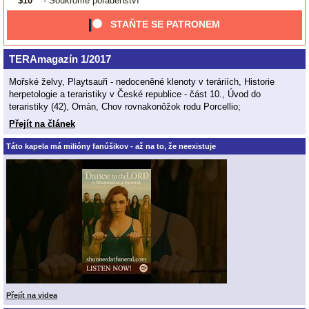
$10
- Soukromé poradenství
STAŇTE SE PATRONEM
TERAmagazín 1/2017
Mořské želvy, Playtsauři - nedoceněné klenoty v teráriích, Historie
herpetologie a teraristiky v České republice - část 10., Úvod do
teraristiky (42), Omán, Chov rovnakonôžok rodu Porcellio;
Přejít na článek
Táto kapela má milióny fanúšikov - až na to, že neexistuje
Přejít na videa