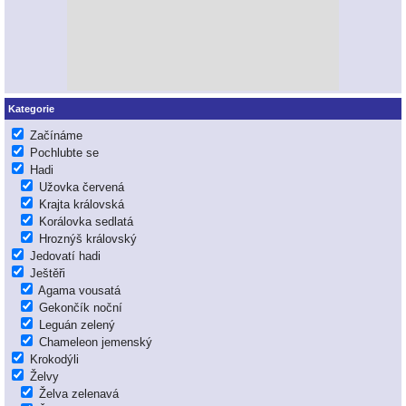
Kategorie
Začínáme
Pochlubte se
Hadi
Užovka červená
Krajta královská
Korálovka sedlatá
Hroznýš královský
Jedovatí hadi
Ještěři
Agama vousatá
Gekončík noční
Leguán zelený
Chameleon jemenský
Krokodýli
Želvy
Želva zelenavá