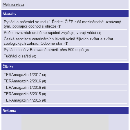
Přejít na videa
Aktuality
Pytláci a pašeráci se radují. Ředitel ČIŽP ruší mezinárodně uznávaný
tým, potírající obchod s ohrože
(
2
)
Počet invazních druhů se rapidně zvyšuje, varují vědci
(
1
)
Česká asociace veterinárních lékařů volně žijících zvířat a zvířat
zoologických zahrad: Odborné stan
(
1
)
Pytláci slonů v Botswaně otrávili přes 500 supů
(
0
)
Tučňáci císařští
(
0
)
Články
TERAmagazín 1/2017
(
4
)
TERAmagazín 2/2016
(
0
)
TERAmagazín 1/2016
(
0
)
TERAmagazín 5/2015
(
0
)
TERAmagazín 4/2015
(
0
)
Reklama