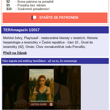
$2
- Ikona patrona na poradně
$5
- Poradna bez reklam
$10
- Soukromé poradenství
STAŇTE SE PATRONEM
TERAmagazín 1/2017
Mořské želvy, Playtsauři - nedoceněné klenoty v teráriích, Historie
herpetologie a teraristiky v České republice - část 10., Úvod do
teraristiky (42), Omán, Chov rovnakonôžok rodu Porcellio;
Přejít na článek
Táto kapela má milióny fanúšikov - až na to, že neexistuje