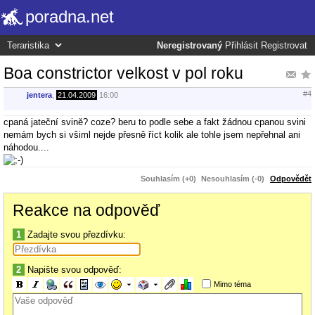
poradna.net
Neregistrovaný
Přihlásit
Registrovat
Boa constrictor velkost v pol roku
#4
jentera
,
21.04.2009
16:00
cpaná jateční svině? coze? beru to podle sebe a fakt žádnou cpanou svini
nemám bych si všiml nejde přesně říct kolik ale tohle jsem nepřehnal ani
náhodou....
Souhlasím (+0)
Nesouhlasím (-0)
Odpovědět
Reakce na odpověď
1
Zadajte svou přezdívku:
2
Napište svou odpověď:
Mimo téma