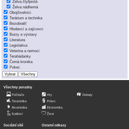
Želva čtyřprstá
Želva nádherná
Obojživelníci
Terárium a technika
Bezobratlí
Hlodavci a zajícovci
Burzy a výstavy
Literatura
Legislativa
Veterina a nemoci
Terahádanky
Černá kronika
Pokec
Všechny poradny
Počítače
Hry
Debaty
Teraristika
Právo
Akvaristika
Ekonomika
Kutilství
Život
Sociální sítě
Ostatní odkazy