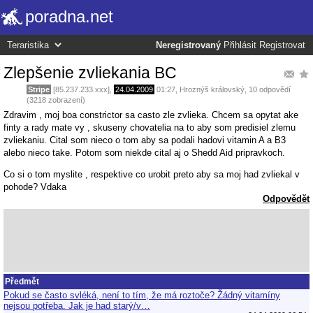
poradna.net
Neregistrovaný
Přihlásit
Registrovat
Zlepšenie zvliekania BC
Stripe
[85.237.233.xxx],
24.04.2009
01:27
,
Hroznýš královský
, 10 odpovědí
(3218 zobrazení)
Zdravim , moj boa constrictor sa casto zle zvlieka. Chcem sa opytat ake
finty a rady mate vy , skuseny chovatelia na to aby som predisiel zlemu
zvliekaniu. Cital som nieco o tom aby sa podali hadovi vitamin A a B3
alebo nieco take. Potom som niekde cital aj o Shedd Aid pripravkoch.
Co si o tom myslite , respektive co urobit preto aby sa moj had zvliekal v
pohode? Vdaka
Odpovědět
Předmět
Pokud se často svléká, není to tím, že má roztoče? Žádný vitamíny
nejsou potřeba. Jak je had starý/v…