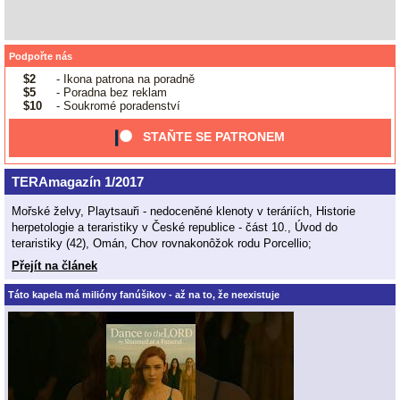
Podpořte nás
$2
- Ikona patrona na poradně
$5
- Poradna bez reklam
$10
- Soukromé poradenství
STAŇTE SE PATRONEM
TERAmagazín 1/2017
Mořské želvy, Playtsauři - nedoceněné klenoty v teráriích, Historie
herpetologie a teraristiky v České republice - část 10., Úvod do
teraristiky (42), Omán, Chov rovnakonôžok rodu Porcellio;
Přejít na článek
Táto kapela má milióny fanúšikov - až na to, že neexistuje