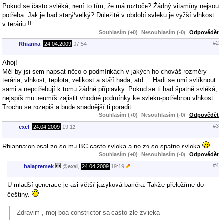
Pokud se často svléká, není to tím, že má roztoče? Žádný vitamíny nejsou
potřeba. Jak je had starý/velký? Důležité v období svleku je vyžší vlhkost
v teráriu !!
Souhlasím (+0)
Nesouhlasím (-0)
Odpovědět
#2
Rhianna
,
24.04.2009
07:54
Ahoj!
Měl by jsi sem napsat něco o podmínkách v jakých ho chováš-rozměry
terária, vlhkost, teplota, velikost a stáří hada, atd.... Hadi se umí svlíknout
sami a nepotřebují k tomu žádné přípravky. Pokud se ti had špatně svléká,
nejspíš mu neumíš zajistit vhodné podmínky ke svleku-potřebnou vlhkost.
Trochu se rozepiš a bude snadnější ti poradit...
Souhlasím (+0)
Nesouhlasím (-0)
Odpovědět
#3
exel
,
24.04.2009
19:12
Rhianna:on psal ze se mu BC casto svleka a ne ze se spatne svleka.
Souhlasím (+0)
Nesouhlasím (-0)
Odpovědět
#4
halapremek
@
exel
,
24.04.2009
19:19
U mladší generace je asi větší jazyková bariéra. Takže přeložíme do
češtiny.
Zdravim , moj boa constrictor sa casto zle zvlieka