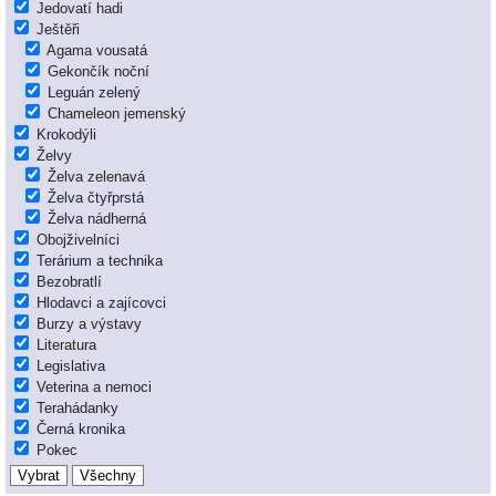
Jedovatí hadi
Ještěři
Agama vousatá
Gekončík noční
Leguán zelený
Chameleon jemenský
Krokodýli
Želvy
Želva zelenavá
Želva čtyřprstá
Želva nádherná
Obojživelníci
Terárium a technika
Bezobratlí
Hlodavci a zajícovci
Burzy a výstavy
Literatura
Legislativa
Veterina a nemoci
Terahádanky
Černá kronika
Pokec