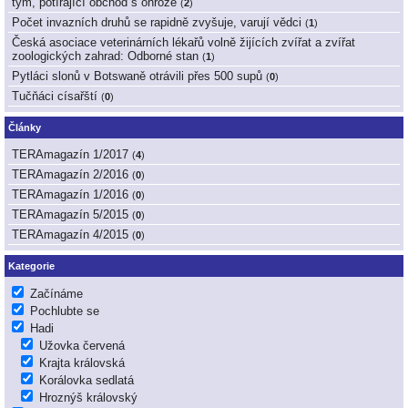
tým, potírající obchod s ohrože
(
2
)
Počet invazních druhů se rapidně zvyšuje, varují vědci
(
1
)
Česká asociace veterinárních lékařů volně žijících zvířat a zvířat
zoologických zahrad: Odborné stan
(
1
)
Pytláci slonů v Botswaně otrávili přes 500 supů
(
0
)
Tučňáci císařští
(
0
)
Články
TERAmagazín 1/2017
(
4
)
TERAmagazín 2/2016
(
0
)
TERAmagazín 1/2016
(
0
)
TERAmagazín 5/2015
(
0
)
TERAmagazín 4/2015
(
0
)
Kategorie
Začínáme
Pochlubte se
Hadi
Užovka červená
Krajta královská
Korálovka sedlatá
Hroznýš královský