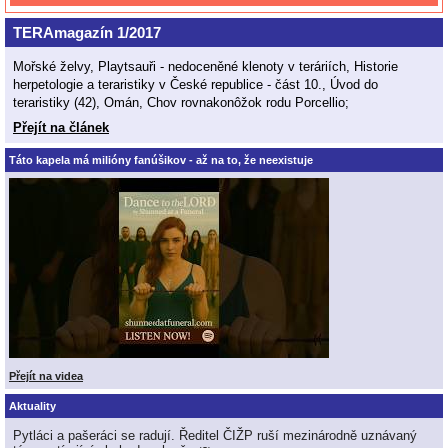
TERAmagazín 1/2017
Mořské želvy, Playtsauři - nedoceněné klenoty v teráriích, Historie
herpetologie a teraristiky v České republice - část 10., Úvod do
teraristiky (42), Omán, Chov rovnakonôžok rodu Porcellio;
Přejít na článek
Táto kapela má milióny fanúšikov - až na to, že neexistuje
Přejít na videa
Aktuality
Pytláci a pašeráci se radují. Ředitel ČIŽP ruší mezinárodně uznávaný