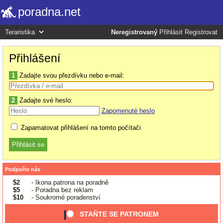
poradna.net
Neregistrovaný
Přihlásit
Registrovat
Přihlášení
1
Zadajte svou přezdívku nebo e-mail:
2
Zadajte své heslo:
Zapomenuté heslo
Zapamatovat přihlášení na tomto počítači
Podpořte nás
$2
- Ikona patrona na poradně
$5
- Poradna bez reklam
$10
- Soukromé poradenství
STAŇTE SE PATRONEM