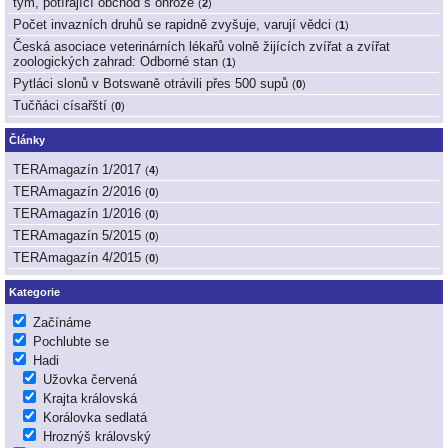
tým, potírající obchod s ohrože
(
2
)
Počet invazních druhů se rapidně zvyšuje, varují vědci
(
1
)
Česká asociace veterinárních lékařů volně žijících zvířat a zvířat
zoologických zahrad: Odborné stan
(
1
)
Pytláci slonů v Botswaně otrávili přes 500 supů
(
0
)
Tučňáci císařští
(
0
)
Články
TERAmagazín 1/2017
(
4
)
TERAmagazín 2/2016
(
0
)
TERAmagazín 1/2016
(
0
)
TERAmagazín 5/2015
(
0
)
TERAmagazín 4/2015
(
0
)
Kategorie
Začínáme
Pochlubte se
Hadi
Užovka červená
Krajta královská
Korálovka sedlatá
Hroznýš královský