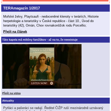
TERAmagazín 1/2017
Mořské želvy, Playtsauři - nedoceněné klenoty v teráriích, Historie
herpetologie a teraristiky v České republice - část 10., Úvod do
teraristiky (42), Omán, Chov rovnakonôžok rodu Porcellio;
Přejít na článek
Táto kapela má milióny fanúšikov - až na to, že neexistuje
Přejít na videa
Aktuality
Pytláci a pašeráci se radují. Ředitel ČIŽP ruší mezinárodně uznávaný