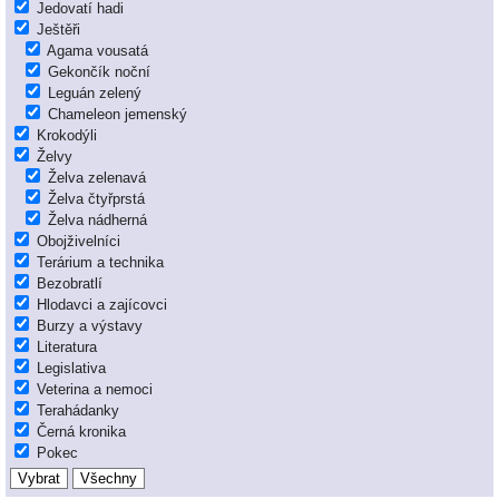
Jedovatí hadi
Ještěři
Agama vousatá
Gekončík noční
Leguán zelený
Chameleon jemenský
Krokodýli
Želvy
Želva zelenavá
Želva čtyřprstá
Želva nádherná
Obojživelníci
Terárium a technika
Bezobratlí
Hlodavci a zajícovci
Burzy a výstavy
Literatura
Legislativa
Veterina a nemoci
Terahádanky
Černá kronika
Pokec