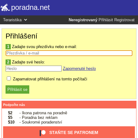
poradna.net
Neregistrovaný
Přihlásit
Registrovat
Přihlášení
1
Zadajte svou přezdívku nebo e-mail:
2
Zadajte své heslo:
Zapomenuté heslo
Zapamatovat přihlášení na tomto počítači
Podpořte nás
$2
- Ikona patrona na poradně
$5
- Poradna bez reklam
$10
- Soukromé poradenství
STAŇTE SE PATRONEM