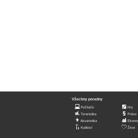
Všechny poradny
Počítače
Hry
Teraristika
Právo
Akvaristika
Ekono
Kutilství
Život