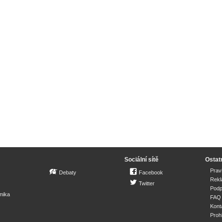
Sociální sítě
Ostat
Prav
Debaty
Facebook
Rek
Twitter
Podp
mika
FAQ
Kont
Proh