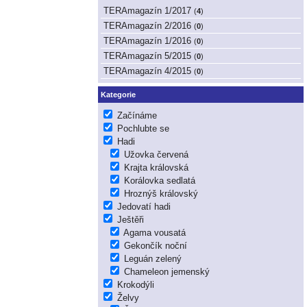
TERAmagazín 1/2017
(
4
)
TERAmagazín 2/2016
(
0
)
TERAmagazín 1/2016
(
0
)
TERAmagazín 5/2015
(
0
)
TERAmagazín 4/2015
(
0
)
Kategorie
Začínáme
Pochlubte se
Hadi
Užovka červená
Krajta královská
Korálovka sedlatá
Hroznýš královský
Jedovatí hadi
Ještěři
Agama vousatá
Gekončík noční
Leguán zelený
Chameleon jemenský
Krokodýli
Želvy