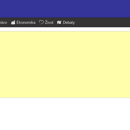
rávo
Ekonomika
Život
Debaty