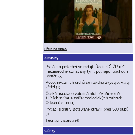
Přejít na videa
Aktuality
Pytláci a pašeráci se radují. Ředitel ČIŽP ruší
mezinárodně uznávaný tým, potírající obchod s
ohrože
(
2
)
Počet invazních druhů se rapidně zvyšuje, varují
vědci
(
1
)
Česká asociace veterinárních lékařů volně
žijících zvířat a zvířat zoologických zahrad:
Odborné stan
(
1
)
Pytláci slonů v Botswaně otrávili přes 500 supů
(
0
)
Tučňáci císařští
(
0
)
Články