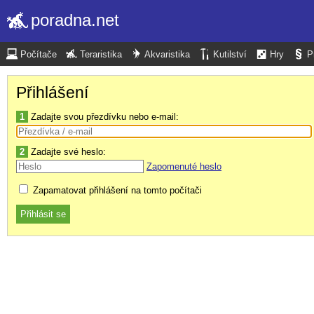
poradna.net
Počítače
Teraristika
Akvaristika
Kutilství
Hry
P
Přihlášení
1
Zadajte svou přezdívku nebo e-mail:
2
Zadajte své heslo:
Zapomenuté heslo
Zapamatovat přihlášení na tomto počítači