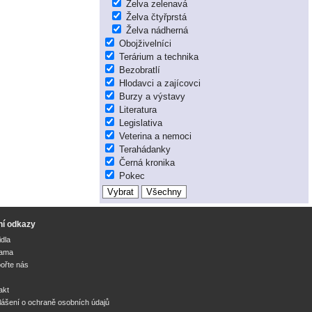
Želva zelenavá
Želva čtyřprstá
Želva nádherná
Obojživelníci
Terárium a technika
Bezobratlí
Hlodavci a zajícovci
Burzy a výstavy
Literatura
Legislativa
Veterina a nemoci
Terahádanky
Černá kronika
Pokec
ní odkazy
idla
lama
ořte nás
akt
lášení o ochraně osobních údajů