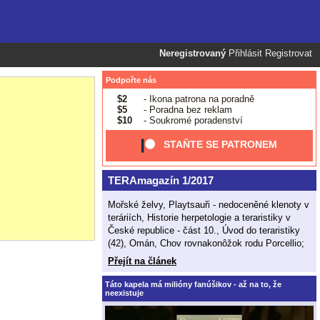
Neregistrovaný
Přihlásit
Registrovat
Podpořte nás
$2
- Ikona patrona na poradně
$5
- Poradna bez reklam
$10
- Soukromé poradenství
STAŇTE SE PATRONEM
TERAmagazín 1/2017
Mořské želvy, Playtsauři - nedoceněné klenoty v
teráriích, Historie herpetologie a teraristiky v
České republice - část 10., Úvod do teraristiky
(42), Omán, Chov rovnakonôžok rodu Porcellio;
Přejít na článek
Táto kapela má milióny fanúšikov - až na to, že
neexistuje